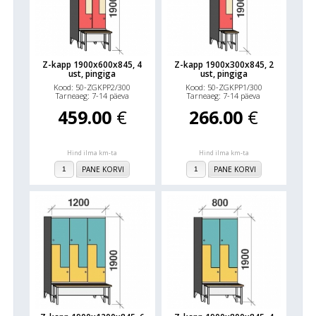
Z-kapp 1900x600x845, 4
Z-kapp 1900x300x845, 2
ust, pingiga
ust, pingiga
Kood: 50-ZGKPP2/300
Kood: 50-ZGKPP1/300
Tarneaeg: 7-14 päeva
Tarneaeg: 7-14 päeva
459.00
€
266.00
€
Hind ilma km-ta
Hind ilma km-ta
PANE KORVI
PANE KORVI