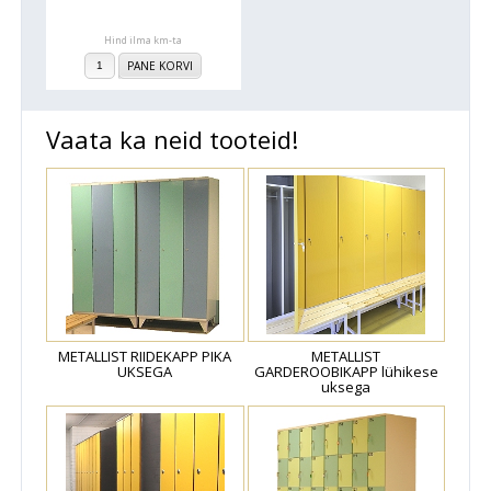
Hind ilma km-ta
PANE KORVI
Vaata ka neid tooteid!
METALLIST RIIDEKAPP PIKA
METALLIST
UKSEGA
GARDEROOBIKAPP lühikese
uksega