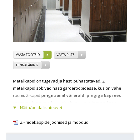
VAATA TOOTEID
VAATA PILTE
HINNAPÄRING
Metallkapid on tugevad ja hästi puhastatavad. Z
metallkapid sobivad hästi garderoobidesse, kus on vähe
ruumi. Z-kapid
pingiraamil või eraldi pingiga kapi ees
on sama hinnaga
. Igas sektsioonis on
riidepuutoru
.
Näita/peida lisateavet
Silinderlukk
kahe võtmega on
standardvarustuses
.
Ventilatsiooniavad paiknevad kapi põhjas ja katusel.
Z - riidekappide joonised ja mõõdud
Metallist garderoobikappide uksed võivad olla
pulbervärvitud terasplekist
, lamineeritud PLP plaadist
või täislaminaadist. Kapi
korpus on kokku keevitatud.