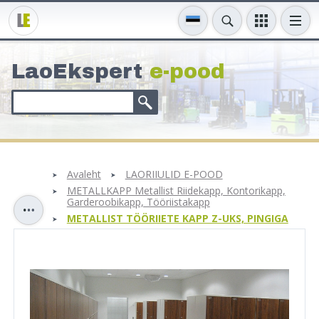
LaoEkspert
e-pood
Avaleht
LAORIIULID E-POOD
METALLKAPP Metallist Riidekapp, Kontorikapp,
Garderoobikapp, Tööriistakapp
METALLIST TÖÖRIIETE KAPP Z-UKS, PINGIGA