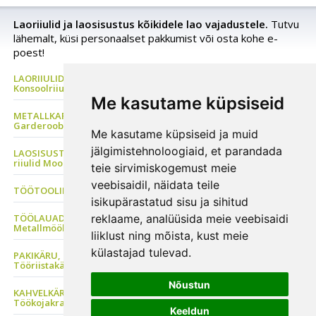
Laoriiulid ja laosisustus kõikidele lao vajadustele.
Tutvu
lähemalt, küsi personaalset pakkumist või osta kohe e-
poest!
LAORIIULID Metallriiul, Kaubaaluste riiul, Rehviriiul,
Konsoolriiul, Korrusladu
Me kasutame küpsiseid
METALLKAPP Metallist Riidekapp, Kontorikapp,
Garderoobikapp, Tööriistakapp
Me kasutame küpsiseid ja muid
jälgimistehnoloogiaid, et parandada
LAOSISUSTUS, Plastkarbid, Laomööbel, PVC kardinad, Metallist
riiulid Moodulriiulid
teie sirvimiskogemust meie
veebisaidil, näidata teile
TÖÖTOOLID Sadultoolid, Ratastaburetid, ESD tool
isikupärastatud sisu ja sihitud
TÖÖLAUAD Tööstusmööbel, Töökojakapp, Perfosein, Seisulaud
reklaame, analüüsida meie veebisaidi
Metallmööbel
liiklust ning mõista, kust meie
külastajad tulevad.
PAKIKÄRU, Transpordikäru, Platvormkäru, Kaubakäru, Riiulkäru,
Tööriistakäru
Nõustun
KAHVELKÄRU, Virnastaja, Käärtõstuk, Tõstelaud,
Töökojakraanad
Keeldun