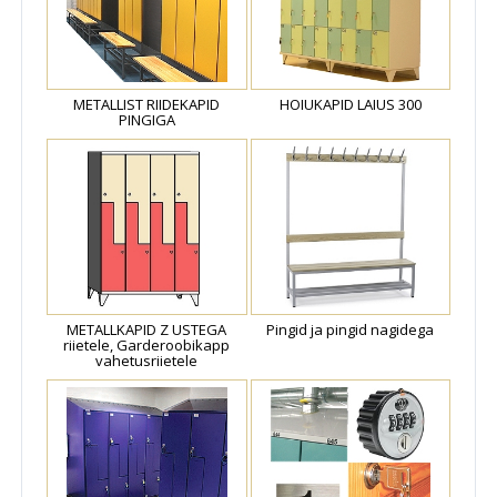
METALLIST RIIDEKAPID
HOIUKAPID LAIUS 300
PINGIGA
METALLKAPID Z USTEGA
Pingid ja pingid nagidega
riietele, Garderoobikapp
vahetusriietele