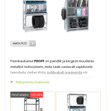
VAATA PILTE
Peenkaubariiul
PROFF
on paindlik ja kergesti muudetav
metallist riiulisüsteem, mida saab vastavalt vajadusele
laiendada, ümber tõsta,
poldivabalt reguleerida
või
lisavarustusega
täiendada.
Kõik LaoEksperdi PROFF
Näita/peida lisateavet
laoriiulid standardmõõduga on alati laos olemas
kiireks tarneks.Tsingitud eriti tugevad moodulriiulid PROFF
Hind alates
125.00 €
on Eestis enim kasutatav riiulisüsteem juba
30
aastat
. Laoriiulid sarjast PROFF võimaldavad lisada
täiendavaid riiuliplaate, sahtleid, vahejagajaid, perfoseinu