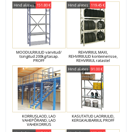
Hind alates
151.80 €
Hind alates
119.45 €
MOODULRIIULID värvitud/
REHVIRIIUL MAXI,
tsingitud 200kg/tasap.
REHVIRIIULID konteinerisse,
PROFF
REHVIRIIUL ratastel
Hind alates
91.00 €
KORRUSLAOD, LAO
KASUTATUD LAORIIULID,
VAHEPÕRAND, LAO
KERGKAUBARIIUL PROFF
VAHEKORRUS