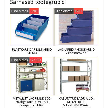
Sarnased tootegrupid
Hind alates
3.20 €
Hind alates
1.20 €
PLASTKARBID/ RIIULIKARBID
LAOKARBID / HOIUKARBID
STEMO
virnastatavad
Hind alates
177.50 €
METALLIST LAORIIULID 300-
KASUTATUD LAORIIULID,
600 kg/ korrus, METALL
METALLRIIUL
tasapinnad MAXI
MAXI/UNIVERSAAL