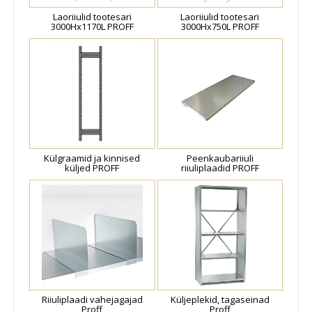
Laoriiulid tootesari
Laoriiulid tootesari
3000Hx1170L PROFF
3000Hx750L PROFF
Külgraamid ja kinnised
Peenkaubariiuli
küljed PROFF
riiuliplaadid PROFF
Riiuliplaadi vahejagajad
Küljeplekid, tagaseinad
Proff
Proff