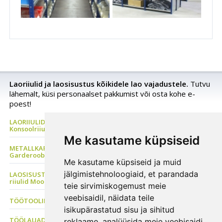
Laoriiulid ja laosisustus kõikidele lao vajadustele.
Tutvu
lähemalt, küsi personaalset pakkumist või osta kohe e-
poest!
LAORIIULID Metallriiul, Kaubaaluste riiul, Rehviriiul,
Konsoolriiul, Korrusladu
Me kasutame küpsiseid
METALLKAPP Metallist Riidekapp, Kontorikapp,
Garderoobikapp, Tööriistakapp
Me kasutame küpsiseid ja muid
jälgimistehnoloogiaid, et parandada
LAOSISUSTUS, Plastkarbid, Laomööbel, PVC kardinad, Metallist
riiulid Moodulriiulid
teie sirvimiskogemust meie
veebisaidil, näidata teile
TÖÖTOOLID Sadultoolid, Ratastaburetid, ESD tool
isikupärastatud sisu ja sihitud
TÖÖLAUAD Tööstusmööbel, Töökojakapp, Perfosein, Seisulaud
reklaame, analüüsida meie veebisaidi