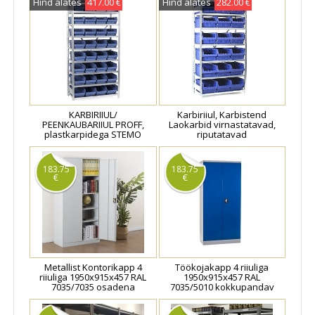
Hind alates
417.00 €
Hind alates
282.00 €
KARBIRIIUL/
Karbiriiul, Karbistend
PEENKAUBARIIUL PROFF,
Laokarbid virnastatavad,
plastkarpidega STEMO
riputatavad
183.75
183.75
€
€
Metallist Kontorikapp 4
Töökojakapp 4 riiuliga
riiuliga 1950x915x457 RAL
1950x915x457 RAL
7035/7035 osadena
7035/5010 kokkupandav