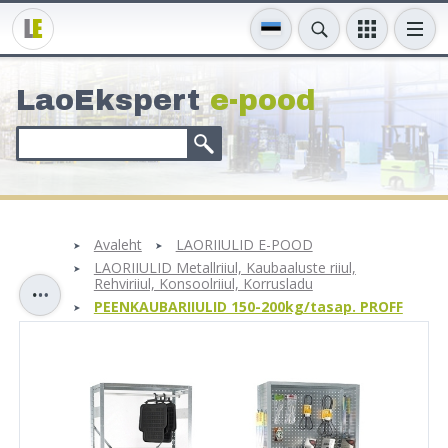
LaoEkspert
e-pood
Avaleht
LAORIIULID E-POOD
LAORIIULID Metallriiul, Kaubaaluste riiul,
Rehviriiul, Konsoolriiul, Korrusladu
PEENKAUBARIIULID 150-200kg/tasap. PROFF