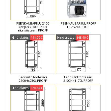
ja teisi tõhusaid tarvikuid. Peenkaubariiul PROFF abil saab
ka hõlpsalt ja kiiresti lisada hoiupinda
pikendades põhiosa
ühe või mitme lisaosa abil
. Metallriiulite lisavarustust saab
ka kohe netipoest tellida! Laoriiulid PROFF sobivad ka
PEENKAUBARIIUL 2100
PEENKAUBARIIUL PROFF
ideaalselt korrusladude ehitamiseks oma universaalse ja
kõrgus x 1000 laius
LISAVARUSTUS
nutika T-postide disaini tõttu. Laoriiulid PROFF on Tallinna
riiulisüsteem PROFF
laos kohe olemas tarneajaga 1-3 päeva
Hind alates
111.00 €
Hind alates
148.40 €
Tellimuse või päringu saatmiseks vali sobivad
peenkaubariiulid allolevast tabelist või menüüst.
Vajadusel küsi nõu meie
müügimeeskonnalt!
Laoriiulid tootesari
Laoriiulid tootesari
2100Hx750L PROFF
2100Hx1170L PROFF
Hind alates
166.64 €