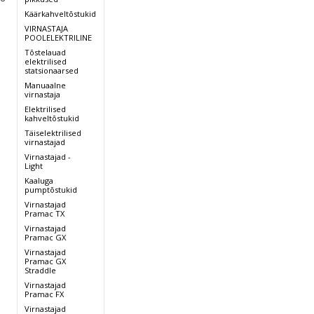
Käärkahveltõstukid
 kg
285 kg
VIRNASTAJA
/40A
24V/50A
POOLELEKTRILINE
Tõstelauad
elektrilised
statsionaarsed
Manuaalne
virnastaja
Elektrilised
kahveltõstukid
Täiselektrilised
,
virnastajad
Virnastajad -
Light
Kaaluga
pumptõstukid
Virnastajad
Pramac TX
Virnastajad
Pramac GX
Virnastajad
Pramac GX
Straddle
Virnastajad
Pramac FX
Virnastajad