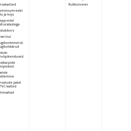
rvakaitsed
Rullkonveier
umiiniumredel
tu ja koju
eppredel
druratastega
stukikorv
arriiul
ügikonteinerid,
ügikotikärud
stuki
hvlipikendused
astkarpide
mplektid
atide
sitlemine
roaluste jalad
 PVC katted
mesahad