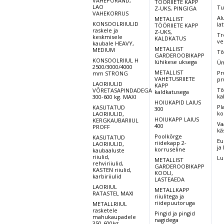
VAHEPÕRAND,
TÖÖRIIETE KAPP
LAO
Tu
Z-UKS, PINGIGA
VAHEKORRUS
Al
METALLIST
KONSOOLRIIULID
lat
TÖÖRIIETE KAPP
raskele ja
Z-UKS,
Tr
keskmisele
KALDKATUS
ve
kaubale HEAVY,
METALLIST
MEDIUM
Tõ
GARDEROOBIKAPP
KONSOOLRIIUL H
lühikese uksega
Üm
2500/3000/4000
METALLIST
Pr
mm STRONG
VAHETUSRIIETE
pr
LAORIIULID
KAPP
Tõ
VÕRETASAPINDADEGA
kaldkatusega
ka
300-600 kg. MAXI
HOIUKAPID LAIUS
Pl
KASUTATUD
300
ko
LAORIIULID,
HOIUKAPP LAIUS
KERGKAUBARIIUL
Va
400
PROFF
kä
Poolkõrge
KASUTATUD
Eu
riidekapp 2-
LAORIIULID,
ja
korruseline
kaubaaluste
riiulid,
Lu
METALLIST
rehviriiulid,
GARDEROOBIKAPP
KASTEN riiulid,
KOOLI,
karbiriiulid
LASTEAEDA
LAORIIUL
METALLKAPP
RATASTEL MAXI
riiulitega ja
riidepuutoruga
METALLRIIUL
rasketele
Pingid ja pingid
mahukaupadele
nagidega
350-600kg