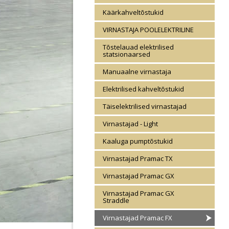
Käärkahveltõstukid
VIRNASTAJA POOLELEKTRILINE
Tõstelauad elektrilised
statsionaarsed
Manuaalne virnastaja
Elektrilised kahveltõstukid
Täiselektrilised virnastajad
Virnastajad - Light
Kaaluga pumptõstukid
Virnastajad Pramac TX
Virnastajad Pramac GX
Virnastajad Pramac GX
Straddle
Virnastajad Pramac FX