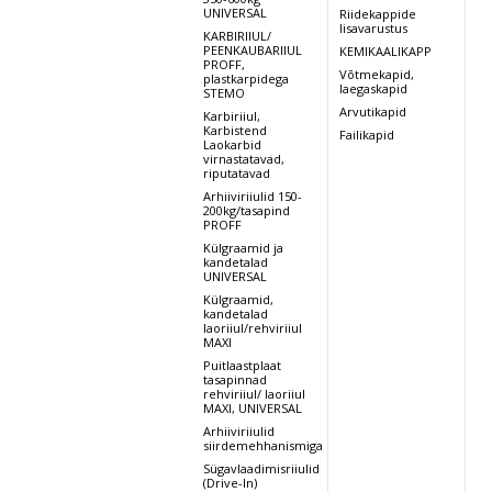
UNIVERSAL
Riidekappide
lisavarustus
KARBIRIIUL/
PEENKAUBARIIUL
KEMIKAALIKAPP
PROFF,
Võtmekapid,
plastkarpidega
laegaskapid
STEMO
Arvutikapid
Karbiriiul,
Karbistend
Failikapid
Laokarbid
virnastatavad,
riputatavad
Arhiiviriiulid 150-
200kg/tasapind
PROFF
Külgraamid ja
kandetalad
UNIVERSAL
Külgraamid,
kandetalad
laoriiul/rehviriiul
MAXI
Puitlaastplaat
tasapinnad
rehviriiul/ laoriiul
MAXI, UNIVERSAL
Arhiiviriiulid
siirdemehhanismiga
Sügavlaadimisriiulid
(Drive-In)