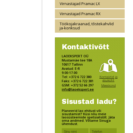
Virnastajad Pramac LX
Virnastajad Pramac RX
Töökojakraanad, tõstekahvlid
ja-konksud
Kontaktivõtt
LAOEKSPERT OÜ
Mustamäe tee 18A
10617 Tallinn
Avatud: E-R
9.00-17.00
Kontaktid ja
Tel: +372 6 722 380
asukoht
Faks: +372 6 722 381
GSM: +372 52 66 297
Meeskond
info@laoekspert.ee
Sisustad ladu?
Planeerid lao ehitust või
sisustamist? Küsi nõu meie
laosüsteemide spetsialistilt. Jäta
oma andmed. Võtame Sinuga
ühendust.