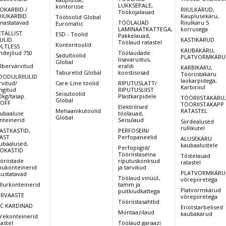
LUKKSEPALE,
kontorisse
OKARBID /
RIIULKÄRUD,
Aku kaal
Töökojalauad
200 kg
215
IUKARBID
Kauplusekäru,
Töötoolid Global
rnastatavad
TÖÖLAUAD
Riiulkäru 5
Euromatic
Laadija pinge/võimsus
24V/30A
24V
LAMINAATKATTEGA,
korrusega
TALLIST
ESD - Toolid
Pakkelauad,
IULID
KASTIKÄRUD
Töölaud ratastel
Kontoritoolid
LTLESS
KAUBAKÄRU,
ndejõud 750
Töölaudade
Sadultoolid
PLATVORMKÄRU
,
lisavarustus,
Global
lbervärvitud
eraldi
KARBIKÄRU,
Taburetid Global
koostisosad
Tööriistakäru
ODULRIIULID
laokarpidega,
rvitud/
Care-Line toolid
RIPUTUSLATT/
Karbiriiul
ingitud
RIPUTUSLIIST
Seisutoolid
0kg/tasap.
Plastkarpidele
TÖÖRIISTAKÄRU
Global
OFF
TÖÖRIISTAKAPP
Elektrilised
Mehaanikutoolid
RATASTEL
ubaaluse
töölauad,
Global
nteinerid
Seisulaud
Siirdealused
rullikutel
ASTKASTID,
PERFOSEIN/
AST
Perfopaneelid
ALUSEKÄRU
ubaalused,
kaubaalustele
Perfopiigid/
OKASTID
Tööriistaseina
Tõstelauad
öriistade
riputuskonksud
ratastel
iukonteinerid
ja tarvikud
PLATVORMKÄRU
kustatavad
Töölaud vinüül,
võrepiiretega
llurkonteinerid
tamm ja
Platvormkärud
puitkiudkattega
RVAASTE
võrepiiretega
Tööriistasahtlid
C KARDINAD
Eriotstarbelised
Montaazilaud
kaubakärud
rekonteinerid
tastel
Töölaud garaazi