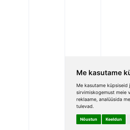
Me kasutame kü
Me kasutame küpsiseid j
sirvimiskogemust meie vee
reklaame, analüüsida mei
tulevad.
Nõustun
Keeldun