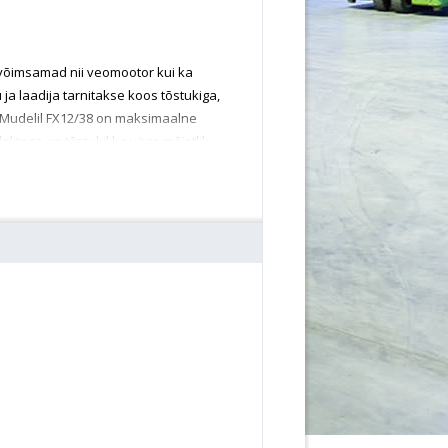
 võimsamad nii veomootor kui ka
ja laadija tarnitakse koos tõstukiga,
 Mudelil FX12/38 on maksimaalne
itega on tõstukil ka väga mõistlik
.
oval.