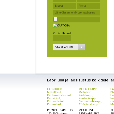
Kontrollkood
SAADA ANDMED
Laoriiulid ja laosisustus kõikidele l
LAORIIULID
METALLKAPP
LA
Metallriiul,
Metallist
Pl
Kaubaaluste riiul,
Riidekapp,
La
Rehviriiul,
Kontorikapp,
ka
Konsoolriiul,
Garderoobikapp,
rii
Korrusladu
Tööriistakapp
Mo
PEENKAUBARIIULID
METALLIST
PL
150-200kg/tasap.
RIIDEKAPP PIKA
RI