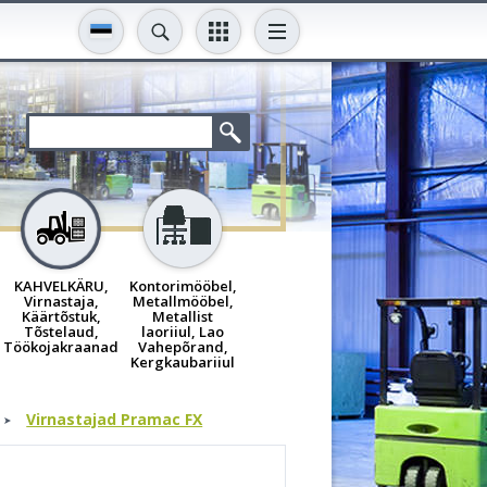
KAHVELKÄRU,
Kontorimööbel,
Virnastaja,
Metallmööbel,
Käärtõstuk,
Metallist
Tõstelaud,
laoriiul, Lao
Töökojakraanad
Vahepõrand,
Kergkaubariiul
Virnastajad Pramac FX