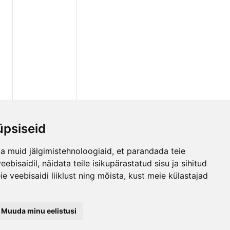
psiseid
a muid jälgimistehnoloogiaid, et parandada teie
bisaidil, näidata teile isikupärastatud sisu ja sihitud
e veebisaidi liiklust ning mõista, kust meie külastajad
Muuda minu eelistusi