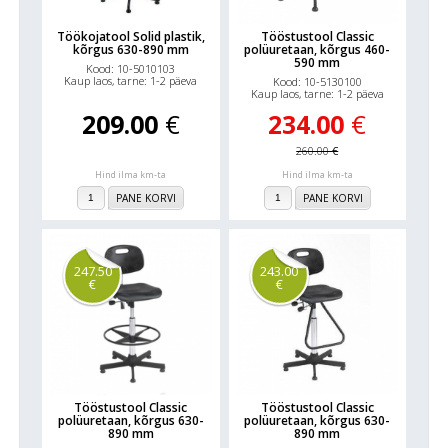
Töökojatool Solid plastik,
Tööstustool Classic
kõrgus 630-890 mm
polüuretaan, kõrgus 460-
590 mm
Kood: 10-5010103
Kaup laos, tarne: 1-2 päeva
Kood: 10-5130100
Kaup laos, tarne: 1-2 päeva
209.00
€
234.00
€
260.00
€
Hind ilma km-ta
Hind ilma km-ta
PANE KORVI
PANE KORVI
247.50
243.00
€
€
Tööstustool Classic
Tööstustool Classic
polüuretaan, kõrgus 630-
polüuretaan, kõrgus 630-
890 mm
890 mm