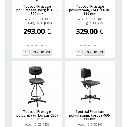
Töötool Prestige
Töötool Prestige
polüuretaan, kõrgus 460-
polüuretaan, kõrgus 630-
590 mm
890 mm
Kood: 10-5330100
Kood: 10-5310101
Tarneaeg: 5-10 päeva
Tarneaeg: 5-10 päeva
293.00
€
329.00
€
Hind ilma km-ta
Hind ilma km-ta
PANE KORVI
PANE KORVI
Töötool Prestige
Töötool Premium
polüuretaan, kõrgus 630-
polüuretaan, kõrgus 460-
890 mm
590 mm
Kood: 10-5310103
Kood: 10-5433100