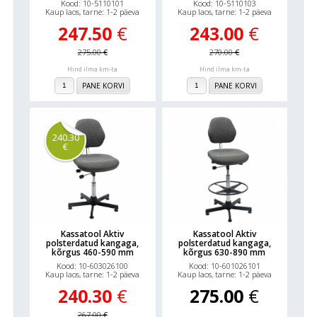
Kood: 10-5110101
Kood: 10-5110103
Kaup laos, tarne: 1-2 päeva
Kaup laos, tarne: 1-2 päeva
247.50
€
243.00
€
275.00
€
270.00
€
Hind ilma km-ta
Hind ilma km-ta
PANE KORVI
PANE KORVI
240.30
€
Kassatool Aktiv
Kassatool Aktiv
polsterdatud kangaga,
polsterdatud kangaga,
kõrgus 460-590 mm
kõrgus 630-890 mm
Kood: 10-603026100
Kood: 10-601026101
Kaup laos, tarne: 1-2 päeva
Kaup laos, tarne: 1-2 päeva
240.30
€
275.00
€
267.00
€