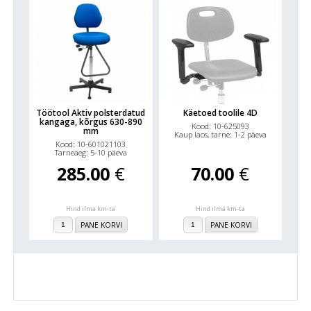
Töötool Aktiv polsterdatud
Käetoed toolile 4D
kangaga, kõrgus 630-890
Kood: 10-625093
mm
Kaup laos, tarne: 1-2 päeva
Kood: 10-601021103
Tarneaeg: 5-10 päeva
285.00
€
70.00
€
Hind ilma km-ta
Hind ilma km-ta
PANE KORVI
PANE KORVI