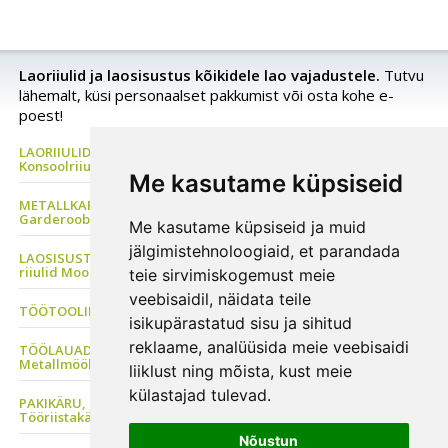
Laoriiulid ja laosisustus kõikidele lao vajadustele.
Tutvu
lähemalt, küsi personaalset pakkumist või osta kohe e-
poest!
LAORIIULID Metallriiul, Kaubaaluste riiul, Rehviriiul,
Konsoolriiul, Korrusladu
Me kasutame küpsiseid
METALLKAPP Metallist Riidekapp, Kontorikapp,
Garderoobikapp, Tööriistakapp
Me kasutame küpsiseid ja muid
jälgimistehnoloogiaid, et parandada
LAOSISUSTUS, Plastkarbid, Laomööbel, PVC kardinad, Metallist
riiulid Moodulriiulid
teie sirvimiskogemust meie
veebisaidil, näidata teile
TÖÖTOOLID Sadultoolid, Ratastaburetid, ESD tool
isikupärastatud sisu ja sihitud
reklaame, analüüsida meie veebisaidi
TÖÖLAUAD Tööstusmööbel, Töökojakapp, Perfosein, Seisulaud
Metallmööbel
liiklust ning mõista, kust meie
külastajad tulevad.
PAKIKÄRU, Transpordikäru, Platvormkäru, Kaubakäru, Riiulkäru,
Tööriistakäru
Nõustun