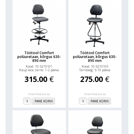
Töötool Comfort
Töötool Comfort
polüuretaan, kõrgus 630-
polüuretaan, kõrgus 630-
890 mm
890 mm
Kood: 10-5210101
Kood: 10-5210103
Kaup laos, tarne: 1-2 päeva
Tarneaeg: 5-10 päeva
315.00
€
275.00
€
Hind ilma km-ta
Hind ilma km-ta
PANE KORVI
PANE KORVI