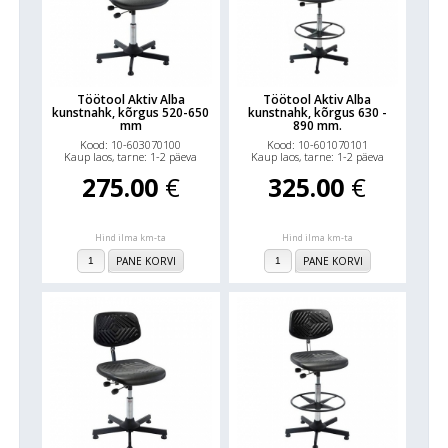
Töötool Aktiv Alba
Töötool Aktiv Alba
kunstnahk, kõrgus 520-650
kunstnahk, kõrgus 630 -
mm
890 mm.
Kood: 10-603070100
Kood: 10-601070101
Kaup laos, tarne: 1-2 päeva
Kaup laos, tarne: 1-2 päeva
275.00
€
325.00
€
Hind ilma km-ta
Hind ilma km-ta
PANE KORVI
PANE KORVI