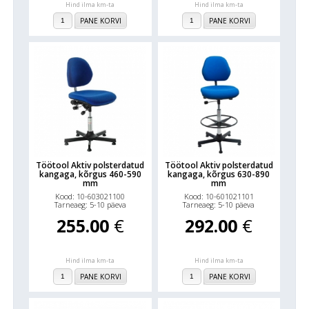
Hind ilma km-ta
Hind ilma km-ta
PANE KORVI
PANE KORVI
Töötool Aktiv polsterdatud
Töötool Aktiv polsterdatud
kangaga, kõrgus 460-590
kangaga, kõrgus 630-890
mm
mm
Kood: 10-603021100
Kood: 10-601021101
Tarneaeg: 5-10 päeva
Tarneaeg: 5-10 päeva
255.00
€
292.00
€
Hind ilma km-ta
Hind ilma km-ta
PANE KORVI
PANE KORVI