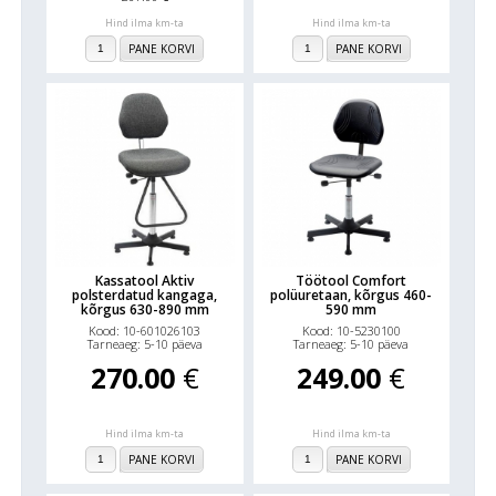
Hind ilma km-ta
Hind ilma km-ta
PANE KORVI
PANE KORVI
Kassatool Aktiv
Töötool Comfort
polsterdatud kangaga,
polüuretaan, kõrgus 460-
kõrgus 630-890 mm
590 mm
Kood: 10-601026103
Kood: 10-5230100
Tarneaeg: 5-10 päeva
Tarneaeg: 5-10 päeva
270.00
€
249.00
€
Hind ilma km-ta
Hind ilma km-ta
PANE KORVI
PANE KORVI