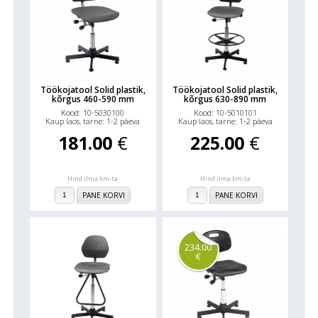
Töökojatool Solid plastik,
Töökojatool Solid plastik,
kõrgus 460-590 mm
kõrgus 630-890 mm
Kood: 10-5030100
Kood: 10-5010101
Kaup laos, tarne: 1-2 päeva
Kaup laos, tarne: 1-2 päeva
181.00
€
225.00
€
Hind ilma km-ta
Hind ilma km-ta
PANE KORVI
PANE KORVI
234.00
€