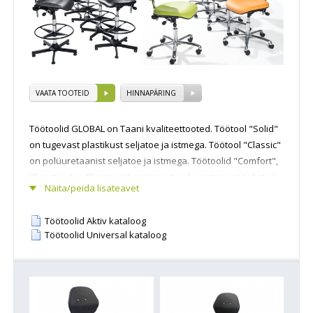
VAATA TOOTEID
HINNAPÄRING
Töötoolid GLOBAL on Taani kvaliteettooted. Töötool "Solid"
on tugevast plastikust seljatoe ja istmega. Töötool "Classic"
on polüuretaanist seljatoe ja istmega. Töötoolid "Comfort",
"Prestige" ja "Premium" on samuti polüuretaanist seljatoe
Näita/peida lisateavet
ja istmega. Meie valikus on ka kangaga või kunstnahaga
polsterdatud töötoolid. Töötool võib olla sõltuvalt töö
Töötoolid Aktiv kataloog
iseloomust erineva kõrgusega. Kõrge töötool on varustatud
Töötoolid Universal kataloog
jalaringiga või jalatoega. Kõik töötoolid on varustatud
ergonoomilise ja vastupidava Euromatic mehhanismiga.