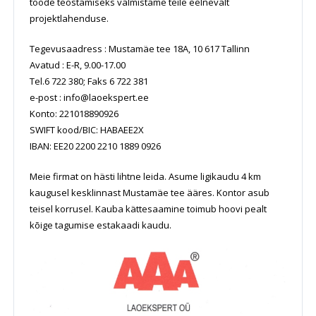
tööde teostamiseks valmistame teile eelnevalt
projektlahenduse.
Tegevusaadress : Mustamäe tee 18A, 10 617 Tallinn
Avatud : E-R, 9.00-17.00
Tel.6 722 380; Faks 6 722 381
e-post :
info@laoekspert.ee
Konto: 221018890926
SWIFT kood/BIC: HABAEE2X
IBAN: EE20 2200 2210 1889 0926
Meie firmat on hästi lihtne leida. Asume ligikaudu 4 km
kaugusel kesklinnast Mustamäe tee ääres. Kontor asub
teisel korrusel. Kauba kättesaamine toimub hoovi pealt
kõige tagumise estakaadi kaudu.