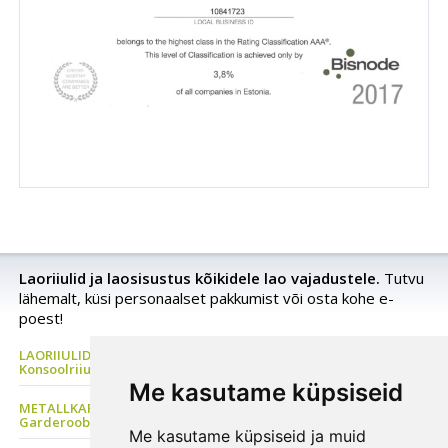
Laoriiulid ja laosisustus kõikidele lao vajadustele.
Tutvu
lähemalt, küsi personaalset pakkumist või osta kohe e-
poest!
LAORIIULID Metallriiul, Kaubaaluste riiul, Rehviriiul,
Konsoolriiul, Korrusladu
Me kasutame küpsiseid
METALLKAPP Metallist Riidekapp, Kontorikapp,
Garderoobikapp, Tööriistakapp
Me kasutame küpsiseid ja muid