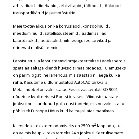
arhiiviriiulid , riidekapid , arhiivikapid , töötoolid , töölauad ,
transpordikärud ja pumptõstukid.
Meie tootevalikus on ka korruslaod , konsoolriiulid ,
meedium riiulid , satelliitsüsteemid , laadimissillad ,
käärtõstukid , laotõstukid, mitmesugused tarvikud ja
erinevad riiulisüsteemid.
Laosisustus ja laosüsteemid projekteeritakse Laoeksperdis
spetsiaalselt iga kliendi huvisid silmas pidades. Tulemuseks
on parim logistiline lahendus, mis säästab nii aega kui ka
raha. Kasutame üldtunnustatud AutoCAD tarkvara.
Metallmööbel on valmistatud Eestis vastavalat ISO 9001
nõuetele kvaliteetsest Rootsi terasest. Viimaste aastate
jooksul on lisandunud palju uusi tooteid, mis on valmistatud
põhiliselt Euroopa Liidus kuid ka mujal laias maailmas.
2
Klientide kiireks teenindamiseks on 2500 m
laopinda, kus
on valmis kaup kiireks tarneks 24 h jooksul. Keerulisemate