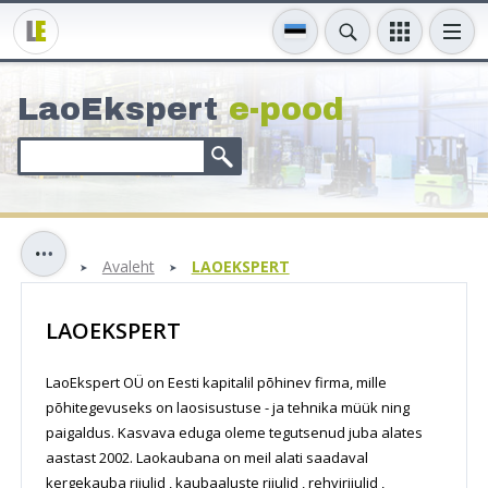
LaoEkspert
e-pood
Avaleht
LAOEKSPERT
LAOEKSPERT
LaoEkspert OÜ
on Eesti kapitalil põhinev firma, mille
põhitegevuseks on laosisustuse - ja tehnika müük ning
paigaldus. Kasvava eduga oleme tegutsenud juba alates
aastast 2002. Laokaubana on meil alati saadaval
kergekauba riiulid , kaubaaluste riiulid , rehviriiulid ,