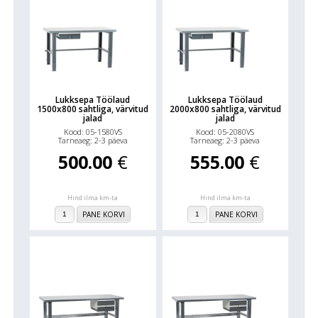
Lukksepa Töölaud
Lukksepa Töölaud
1500x800 sahtliga, värvitud
2000x800 sahtliga, värvitud
jalad
jalad
Kood: 05-1580VS
Kood: 05-2080VS
Tarneaeg: 2-3 päeva
Tarneaeg: 2-3 päeva
500.00
€
555.00
€
Hind ilma km-ta
Hind ilma km-ta
PANE KORVI
PANE KORVI