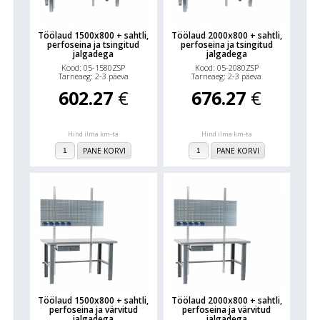
Töölaud 1500x800 + sahtli,
Töölaud 2000x800 + sahtli,
perfoseina ja tsingitud
perfoseina ja tsingitud
jalgadega
jalgadega
Kood: 05-1580ZSP
Kood: 05-2080ZSP
Tarneaeg: 2-3 päeva
Tarneaeg: 2-3 päeva
602.27
€
676.27
€
Hind ilma km-ta
Hind ilma km-ta
PANE KORVI
PANE KORVI
Töölaud 1500x800 + sahtli,
Töölaud 2000x800 + sahtli,
perfoseina ja värvitud
perfoseina ja värvitud
jalgadega
jalgadega