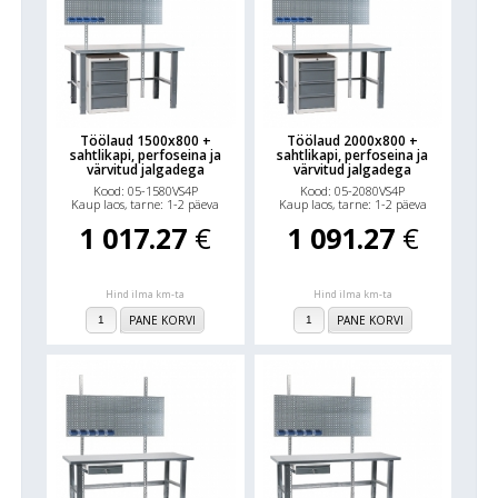
Töölaud 1500x800 +
Töölaud 2000x800 +
sahtlikapi, perfoseina ja
sahtlikapi, perfoseina ja
värvitud jalgadega
värvitud jalgadega
Kood: 05-1580VS4P
Kood: 05-2080VS4P
Kaup laos, tarne: 1-2 päeva
Kaup laos, tarne: 1-2 päeva
1 017.27
€
1 091.27
€
Hind ilma km-ta
Hind ilma km-ta
PANE KORVI
PANE KORVI