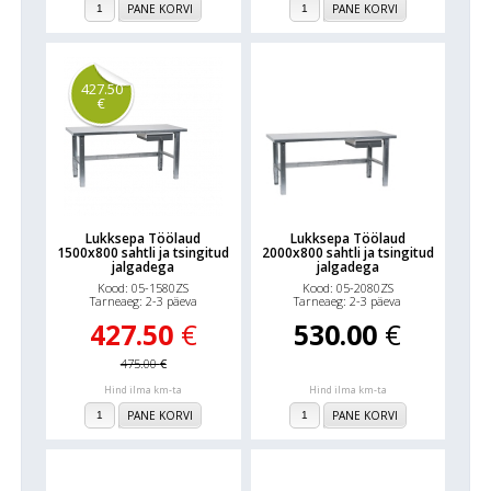
PANE KORVI
PANE KORVI
427.50
€
Lukksepa Töölaud
Lukksepa Töölaud
1500x800 sahtli ja tsingitud
2000x800 sahtli ja tsingitud
jalgadega
jalgadega
Kood: 05-1580ZS
Kood: 05-2080ZS
Tarneaeg: 2-3 päeva
Tarneaeg: 2-3 päeva
427.50
€
530.00
€
475.00
€
Hind ilma km-ta
Hind ilma km-ta
PANE KORVI
PANE KORVI