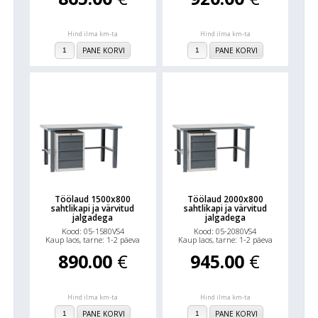
Hind ilma km-ta
Hind ilma km-ta
PANE KORVI
PANE KORVI
Töölaud 1500x800
Töölaud 2000x800
sahtlikapi ja värvitud
sahtlikapi ja värvitud
jalgadega
jalgadega
Kood: 05-1580VS4
Kood: 05-2080VS4
Kaup laos, tarne: 1-2 päeva
Kaup laos, tarne: 1-2 päeva
890.00
€
945.00
€
Hind ilma km-ta
Hind ilma km-ta
PANE KORVI
PANE KORVI