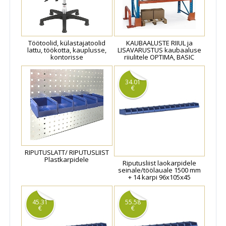
Töötoolid, külastajatoolid
KAUBAALUSTE RIIUL ja
lattu, töökotta, kauplusse,
LISAVARUSTUS kaubaaluse
kontorisse
riiulitele OPTIMA, BASIC
34.01
€
RIPUTUSLATT/ RIPUTUSLIIST
Plastkarpidele
Riputusliist laokarpidele
seinale/töölauale 1500 mm
+ 14 karpi 96x105x45
45.31
55.58
€
€