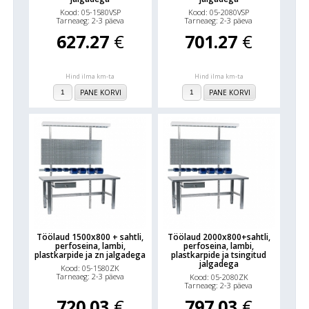
Kood: 05-1580VSP
Kood: 05-2080VSP
Tarneaeg: 2-3 päeva
Tarneaeg: 2-3 päeva
627.27
€
701.27
€
Hind ilma km-ta
Hind ilma km-ta
PANE KORVI
PANE KORVI
Töölaud 1500x800 + sahtli,
Töölaud 2000x800+sahtli,
perfoseina, lambi,
perfoseina, lambi,
plastkarpide ja zn jalgadega
plastkarpide ja tsingitud
jalgadega
Kood: 05-1580ZK
Tarneaeg: 2-3 päeva
Kood: 05-2080ZK
Tarneaeg: 2-3 päeva
720.03
€
797.03
€