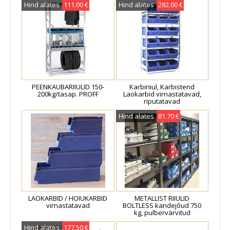
Hind alates
111.00 €
Hind alates
282.00 €
PEENKAUBARIIULID 150-
Karbiriiul, Karbistend
200kg/tasap. PROFF
Laokarbid virnastatavad,
riputatavad
Hind alates
81.70 €
LAOKARBID / HOIUKARBID
METALLIST RIIULID
virnastatavad
BOLTLESS kandejõud 750
kg, pulbervärvitud
Hind alates
177.50 €