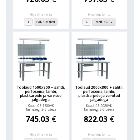
Hind ilma km-ta
Hind ilma km-ta
PANE KORVI
PANE KORVI
Töölaud 1500x800 + sahtli,
Töölaud 2000x800 + sahtli,
perfoseina, lambi,
perfoseina, lambi,
plastkarpide ja värvitud
plastkarpide ja värvitud
jalgadega
jalgadega
Kood: 05-1580VK
Kood: 05-2080VK
Tarneaeg: 2-3 päeva
Tarneaeg: 2-3 päeva
745.03
€
822.03
€
Hind ilma km-ta
Hind ilma km-ta