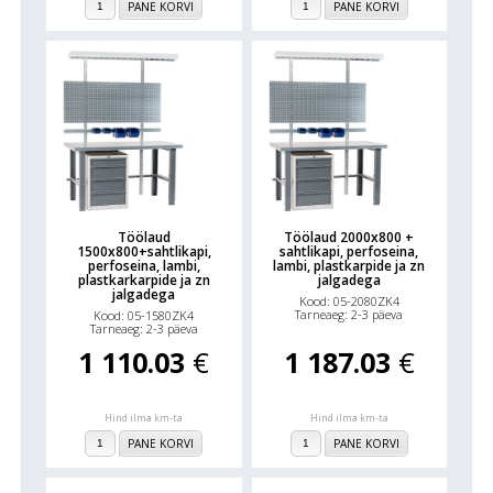
PANE KORVI
PANE KORVI
Töölaud
Töölaud 2000x800 +
1500x800+sahtlikapi,
sahtlikapi, perfoseina,
perfoseina, lambi,
lambi, plastkarpide ja zn
plastkarkarpide ja zn
jalgadega
jalgadega
Kood: 05-2080ZK4
Tarneaeg: 2-3 päeva
Kood: 05-1580ZK4
Tarneaeg: 2-3 päeva
1 110.03
€
1 187.03
€
Hind ilma km-ta
Hind ilma km-ta
PANE KORVI
PANE KORVI