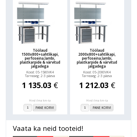
Töölaud
Töölaud
1500x800+sahtlikapi,
2000x800+sahtlikapi,
perfoseina,lambi,
perfoseina,lambi,
plastkarpide & värvitud
plastkarpide & värvitud
jalgadega
jalgadega
Kood: 05-1580VK4
Kood: 05-2080VK4
Tarneaeg: 2-3 päeva
Tarneaeg: 2-3 päeva
1 135.03
€
1 212.03
€
Hind ilma km-ta
Hind ilma km-ta
PANE KORVI
PANE KORVI
Vaata ka neid tooteid!