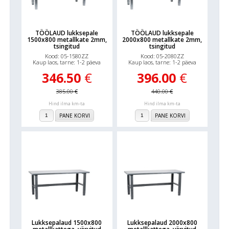
TÖÖLAUD lukksepale
TÖÖLAUD lukksepale
1500x800 metallkate 2mm,
2000x800 metallkate 2mm,
tsingitud
tsingitud
Kood: 05-1580ZZ
Kood: 05-2080ZZ
Kaup laos, tarne: 1-2 päeva
Kaup laos, tarne: 1-2 päeva
346.50
€
396.00
€
385.00
€
440.00
€
Hind ilma km-ta
Hind ilma km-ta
PANE KORVI
PANE KORVI
Lukksepalaud 1500x800
Lukksepalaud 2000x800