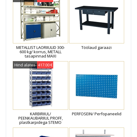
METALLIST LAORIIULID 300-
Töölaud garaazi
600 kg/ korrus, METALL
tasapinnad MAXI
Hind alates
417.00 €
KARBIRIIUL/
PERFOSEIN/ Perfopaneelid
PEENKAUBARIIUL PROFF,
plastkarpidega STEMO