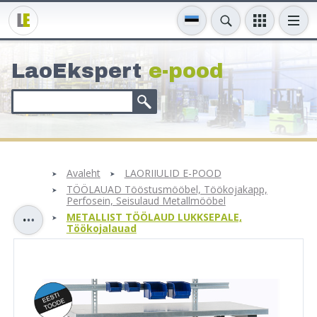
LaoEkspert
e-pood
Avaleht
LAORIIULID E-POOD
TÖÖLAUAD Tööstusmööbel, Töökojakapp,
Perfosein, Seisulaud Metallmööbel
METALLIST TÖÖLAUD LUKKSEPALE,
Töökojalauad