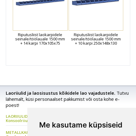
Riputusliist laokarpidele
Riputusliist laokarpidele
seinale/töölauale 1500 mm
seinale/töölauale 1500 mm
+ 14 karpi 170x105x75
+ 10 karpi 250x148x130
Laoriiulid ja laosisustus kõikidele lao vajadustele.
Tutvu
lähemalt, küsi personaalset pakkumist või osta kohe e-
poest!
LAORIIULID Metallriiul, Kaubaaluste riiul, Rehviriiul,
Konsoolriiul, Korrusladu
Me kasutame küpsiseid
METALLKAPP Metallist Riidekapp, Kontorikapp,