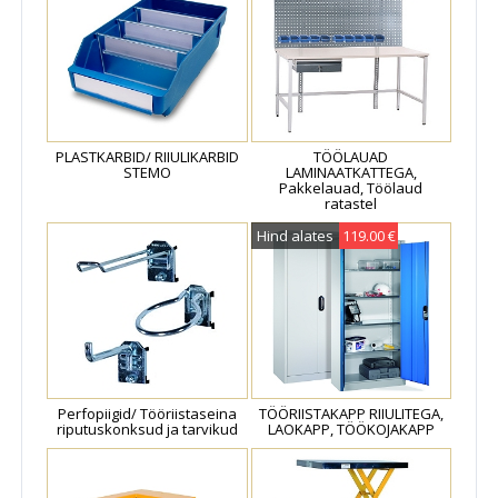
PLASTKARBID/ RIIULIKARBID
TÖÖLAUAD
STEMO
LAMINAATKATTEGA,
Pakkelauad, Töölaud
ratastel
Hind alates
119.00 €
Perfopiigid/ Tööriistaseina
TÖÖRIISTAKAPP RIIULITEGA,
riputuskonksud ja tarvikud
LAOKAPP, TÖÖKOJAKAPP