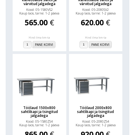
värvitud jalgadega
värvitud jalgadega
Kood: 05-1580VS2
Kood: 05-2080SV2
Kaup laos, tarne: 1-2 päeva
Kaup laos, tarne: 1-2 päeva
565.00
€
620.00
€
Hind ilma km-ta
Hind ilma km-ta
PANE KORVI
PANE KORVI
Töölaud 1500x800
Töölaud 2000x800
sahtlikapi ja tsingitud
sahtlikapi ja tsingitud
jalgadega
jalgadega
Kood: 05-1580ZS4
Kood: 05-2080ZS4
Kaup laos, tarne: 1-2 päeva
Kaup laos, tarne: 1-2 päeva
865.00
€
920.00
€