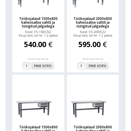
Töökojalaud 1500x800
Töökojalaud 2000x800
kaheosalise sahtli ja
kaheosalise sahtli ja
tsingitud jalgadega
tsingitud jalgadega
Kood: 05-1580ZS2
Kood: 05-2080SZ2
Kaup laos, tarne: 1-2 päeva
Kaup laos, tarne: 1-2 päeva
540.00
€
595.00
€
Hind ilma km-ta
Hind ilma km-ta
PANE KORVI
PANE KORVI
Töökojalaud 1500x800
Töökojalaud 2000x800
kaheosalise sahtli ja
kaheosalise sahtli ja