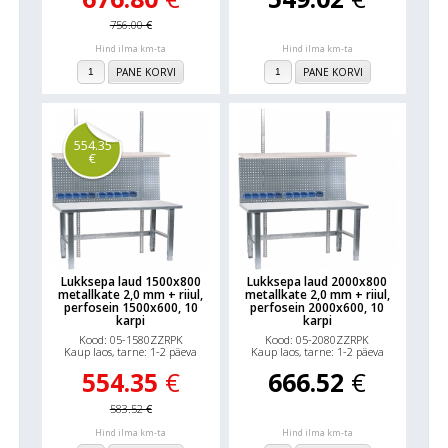
756.00
€
Hind ilma km-ta
Hind ilma km-ta
PANE KORVI
PANE KORVI
554.35
€
Lukksepa laud 1500x800
Lukksepa laud 2000x800
metallkate 2,0 mm + riiul,
metallkate 2,0 mm + riiul,
perfosein 1500x600, 10
perfosein 2000x600, 10
karpi
karpi
Kood: 05-1580ZZRPK
Kood: 05-2080ZZRPK
Kaup laos, tarne: 1-2 päeva
Kaup laos, tarne: 1-2 päeva
554.35
€
666.52
€
583.52
€
Hind ilma km-ta
Hind ilma km-ta