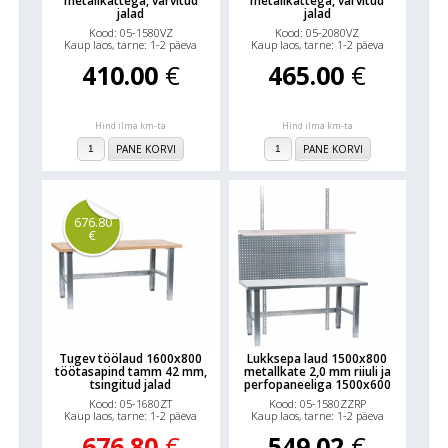
metallkattega, värvitud
metallkattega, värvitud
jalad
jalad
Kood: 05-1580VZ
Kood: 05-2080VZ
Kaup laos, tarne: 1-2 päeva
Kaup laos, tarne: 1-2 päeva
410.00
€
465.00
€
Hind ilma km-ta
Hind ilma km-ta
PANE KORVI
PANE KORVI
676.80
€
Tugev töölaud 1600x800
Lukksepa laud 1500x800
töötasapind tamm 42 mm,
metallkate 2,0 mm riiuli ja
tsingitud jalad
perfopaneeliga 1500x600
Kood: 05-1680ZT
Kood: 05-1580ZZRP
Kaup laos, tarne: 1-2 päeva
Kaup laos, tarne: 1-2 päeva
676.80
€
549.02
€