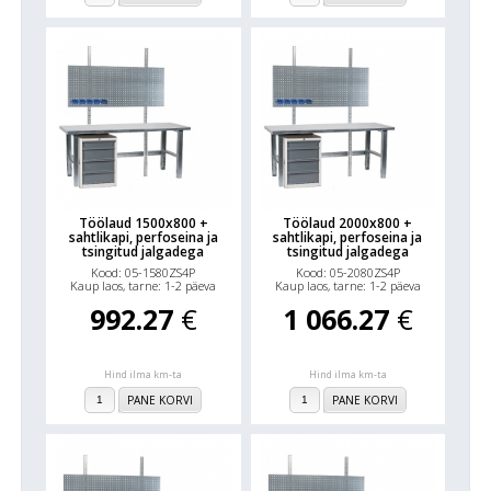
Töölaud 1500x800 +
Töölaud 2000x800 +
sahtlikapi, perfoseina ja
sahtlikapi, perfoseina ja
tsingitud jalgadega
tsingitud jalgadega
Kood: 05-1580ZS4P
Kood: 05-2080ZS4P
Kaup laos, tarne: 1-2 päeva
Kaup laos, tarne: 1-2 päeva
992.27
€
1 066.27
€
Hind ilma km-ta
Hind ilma km-ta
PANE KORVI
PANE KORVI