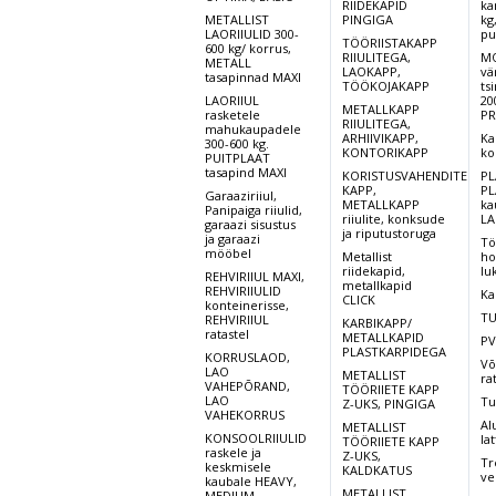
RIIDEKAPID
ka
METALLIST
PINGIGA
kg
LAORIIULID 300-
pu
TÖÖRIISTAKAPP
600 kg/ korrus,
RIIULITEGA,
MO
METALL
LAOKAPP,
vä
tasapinnad MAXI
TÖÖKOJAKAPP
ts
LAORIIUL
20
METALLKAPP
rasketele
PR
RIIULITEGA,
mahukaupadele
ARHIIVIKAPP,
Ka
300-600 kg.
KONTORIKAPP
ko
PUITPLAAT
tasapind MAXI
KORISTUSVAHENDITE
PL
KAPP,
PL
Garaaziriiul,
METALLKAPP
ka
Panipaiga riiulid,
riiulite, konksude
LA
garaazi sisustus
ja riputustoruga
ja garaazi
Tö
mööbel
Metallist
ho
riidekapid,
lu
REHVIRIIUL MAXI,
metallkapid
REHVIRIIULID
Ka
CLICK
konteinerisse,
TU
REHVIRIIUL
KARBIKAPP/
ratastel
METALLKAPID
PV
PLASTKARPIDEGA
KORRUSLAOD,
Võ
LAO
METALLIST
ra
VAHEPÕRAND,
TÖÖRIIETE KAPP
LAO
Tu
Z-UKS, PINGIGA
VAHEKORRUS
Al
METALLIST
KONSOOLRIIULID
lat
TÖÖRIIETE KAPP
raskele ja
Z-UKS,
Tr
keskmisele
KALDKATUS
ve
kaubale HEAVY,
METALLIST
MEDIUM