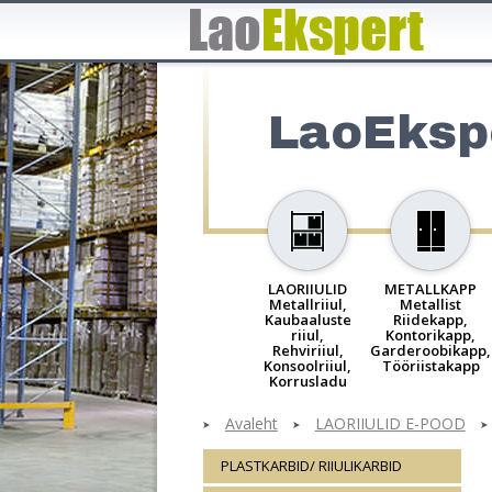
LaoEksp
LAORIIULID
METALLKAPP
Metallriiul,
Metallist
Kaubaaluste
Riidekapp,
riiul,
Kontorikapp,
Rehviriiul,
Garderoobikapp,
Konsoolriiul,
Tööriistakapp
Korrusladu
Avaleht
LAORIIULID E-POOD
PLASTKARBID/ RIIULIKARBID