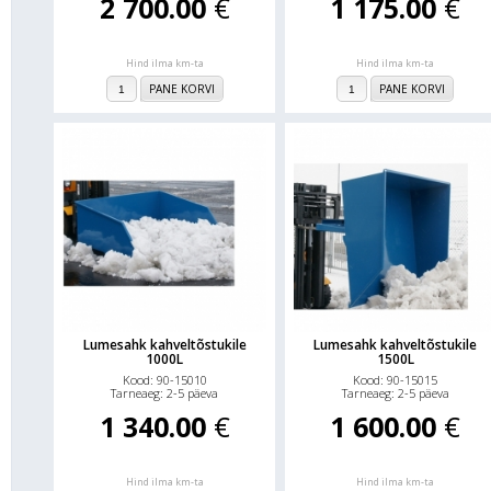
2 700.00
€
1 175.00
€
Hind ilma km-ta
Hind ilma km-ta
PANE KORVI
PANE KORVI
Lumesahk kahveltõstukile
Lumesahk kahveltõstukile
1000L
1500L
Kood: 90-15010
Kood: 90-15015
Tarneaeg: 2-5 päeva
Tarneaeg: 2-5 päeva
1 340.00
€
1 600.00
€
Hind ilma km-ta
Hind ilma km-ta