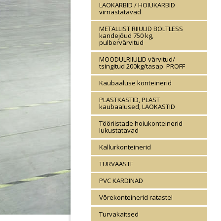
LAOKARBID / HOIUKARBID
virnastatavad
METALLIST RIIULID BOLTLESS
kandejõud 750 kg,
pulbervärvitud
MOODULRIIULID värvitud/
tsingitud 200kg/tasap. PROFF
Kaubaaluse konteinerid
PLASTKASTID, PLAST
kaubaalused, LAOKASTID
Tööriistade hoiukonteinerid
lukustatavad
Kallurkonteinerid
TURVAASTE
PVC KARDINAD
Võrekonteinerid ratastel
Turvakaitsed