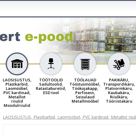
ert
e-pood
LAOSISUSTUS,
TÖÖTOOLID
TÖÖLAUAD
PAKIKÄRU,
Plastkarbid,
Sadultoolid,
Tööstusmööbel,
Transpordikäru,
Laomööbel,
Ratastaburetid,
Töökojakapp,
Platvormkäru,
PVC kardinad,
ESD tool
Perfosein,
Kaubakäru,
Metallist
Seisulaud
Riiulkäru,
riiulid
Metallmööbel
Tööriistakäru
Moodulriiulid
LAOSISUSTUS, Plastkarbid, Laomööbel, PVC kardinad, Metallist riiuli