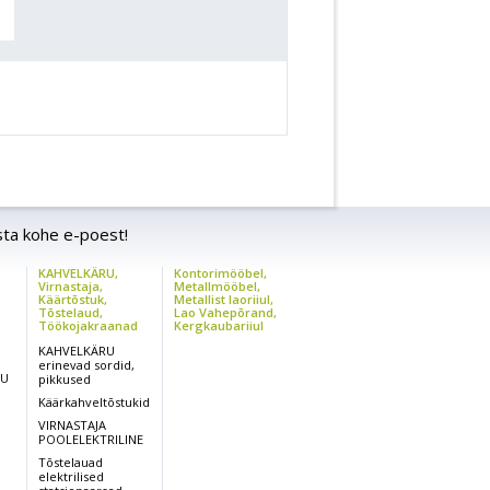
sta kohe e-poest!
KAHVELKÄRU,
Kontorimööbel,
,
Virnastaja,
Metallmööbel,
Käärtõstuk,
Metallist laoriiul,
Tõstelaud,
Lao Vahepõrand,
Töökojakraanad
Kergkaubariiul
KAHVELKÄRU
erinevad sordid,
RU
pikkused
Käärkahveltõstukid
VIRNASTAJA
POOLELEKTRILINE
Tõstelauad
elektrilised