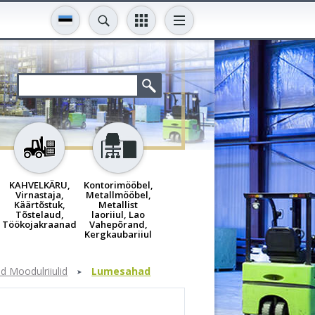
KAHVELKÄRU,
Kontorimööbel,
Virnastaja,
Metallmööbel,
Käärtõstuk,
Metallist
Tõstelaud,
laoriiul, Lao
Töökojakraanad
Vahepõrand,
Kergkaubariiul
d Moodulriiulid
Lumesahad