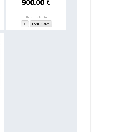
900.00
€
Hind ilma km-ta
PANE KORVI