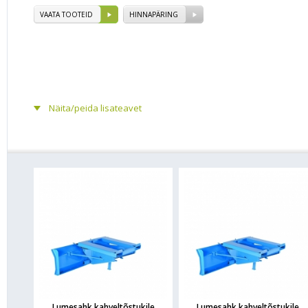
VAATA TOOTEID
HINNAPÄRING
Näita/peida lisateavet
Lumesahk kahveltõstukile
Lumesahk kahveltõstukile