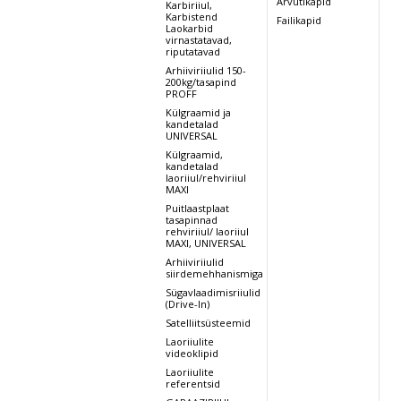
Arvutikapid
Karbiriiul,
Karbistend
Failikapid
Laokarbid
virnastatavad,
riputatavad
Arhiiviriiulid 150-
200kg/tasapind
PROFF
Külgraamid ja
kandetalad
UNIVERSAL
Külgraamid,
kandetalad
laoriiul/rehviriiul
MAXI
Puitlaastplaat
tasapinnad
rehviriiul/ laoriiul
MAXI, UNIVERSAL
Arhiiviriiulid
siirdemehhanismiga
Sügavlaadimisriiulid
(Drive-In)
Satelliitsüsteemid
Laoriiulite
videoklipid
Laoriiulite
referentsid