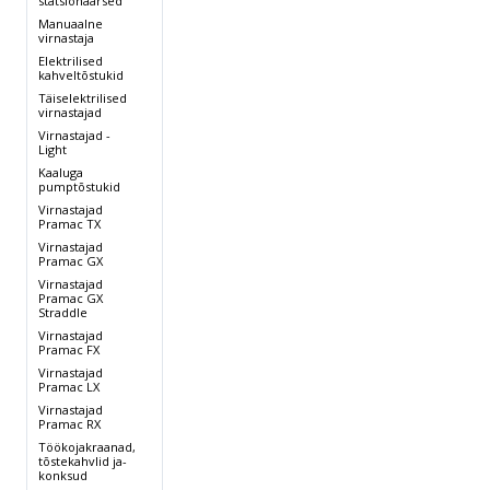
statsionaarsed
Manuaalne
virnastaja
Elektrilised
kahveltõstukid
Täiselektrilised
,
virnastajad
Virnastajad -
Light
Kaaluga
pumptõstukid
Virnastajad
Pramac TX
Virnastajad
Pramac GX
Virnastajad
Pramac GX
Straddle
Virnastajad
Pramac FX
Virnastajad
Pramac LX
Virnastajad
Pramac RX
Töökojakraanad,
tõstekahvlid ja-
konksud