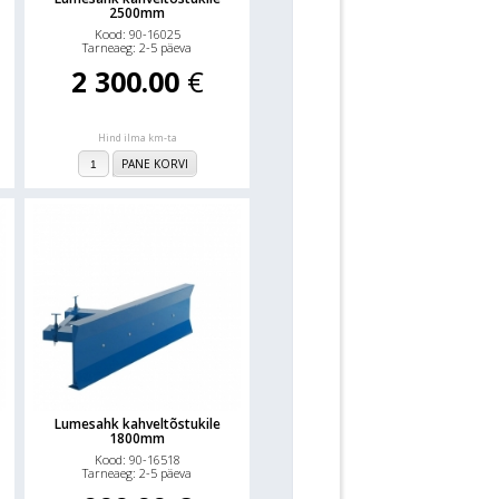
2500mm
Kood: 90-16025
Tarneaeg: 2-5 päeva
2 300.00
€
Hind ilma km-ta
PANE KORVI
Lumesahk kahveltõstukile
1800mm
Kood: 90-16518
Tarneaeg: 2-5 päeva