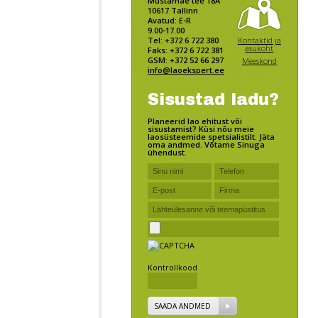
Mustamäe tee 18A
10617 Tallinn
Avatud: E-R
9.00-17.00
Kontaktid ja
Tel: +372 6 722 380
asukoht
Faks: +372 6 722 381
GSM: +372 52 66 297
Meeskond
info@laoekspert.ee
Sisustad ladu?
Planeerid lao ehitust või
sisustamist? Küsi nõu meie
laosüsteemide spetsialistilt. Jäta
oma andmed. Võtame Sinuga
ühendust.
Kontrollkood
SAADA ANDMED