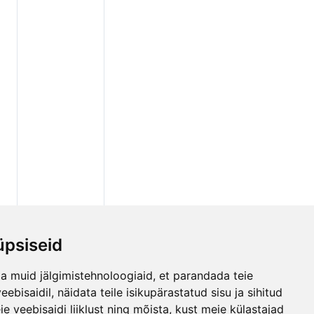
psiseid
a muid jälgimistehnoloogiaid, et parandada teie
bisaidil, näidata teile isikupärastatud sisu ja sihitud
e veebisaidi liiklust ning mõista, kust meie külastajad