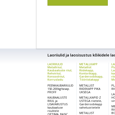
Laoriiulid ja laosisustus kõikidele l
LAORIIULID
METALLKAPP
LA
Metallriiul,
Metallist
Pl
Kaubaaluste riiul,
Riidekapp,
La
Rehviriiul,
Kontorikapp,
ka
Konsoolriiul,
Garderoobikapp,
rii
Korrusladu
Tööriistakapp
Mo
PEENKAUBARIIULID
METALLIST
PL
150-200kg/tasap.
RIIDEKAPP PIKA
RI
PROFF
UKSEGA
LA
KAUBAALUSTE
METALLKAPID Z
HO
RIIUL ja
USTEGA riietele,
vi
LISAVARUSTUS
Garderoobikapp
ME
kaubaaluse
vahetusriietele
RI
riiulitele
METALLIST
BO
OPTIMA, BASIC