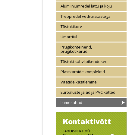
Alumiiniumredel lattu ja koju
Treppredel vedruratastega
Tõstukikorv
Ümarriiul
Prügikonteinerid,
prügikotikärud
Tõstuki kahvlipikendused
Plastkarpide komplektid
Vaatide käsitlemine
Euroaluste jalad ja PVC katted
Lumesahad
Kontaktivõtt
LAOEKSPERT OÜ