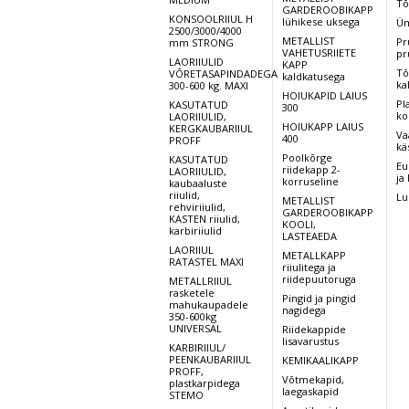
Tõ
GARDEROOBIKAPP
KONSOOLRIIUL H
lühikese uksega
Üm
2500/3000/4000
METALLIST
Pr
mm STRONG
VAHETUSRIIETE
pr
LAORIIULID
KAPP
Tõ
VÕRETASAPINDADEGA
kaldkatusega
ka
300-600 kg. MAXI
HOIUKAPID LAIUS
Pl
KASUTATUD
300
ko
LAORIIULID,
HOIUKAPP LAIUS
KERGKAUBARIIUL
Va
400
PROFF
kä
Poolkõrge
KASUTATUD
Eu
riidekapp 2-
LAORIIULID,
ja
korruseline
kaubaaluste
riiulid,
Lu
METALLIST
rehviriiulid,
GARDEROOBIKAPP
KASTEN riiulid,
KOOLI,
karbiriiulid
LASTEAEDA
LAORIIUL
METALLKAPP
RATASTEL MAXI
riiulitega ja
riidepuutoruga
METALLRIIUL
rasketele
Pingid ja pingid
mahukaupadele
nagidega
350-600kg
UNIVERSAL
Riidekappide
lisavarustus
KARBIRIIUL/
PEENKAUBARIIUL
KEMIKAALIKAPP
PROFF,
Võtmekapid,
plastkarpidega
laegaskapid
STEMO