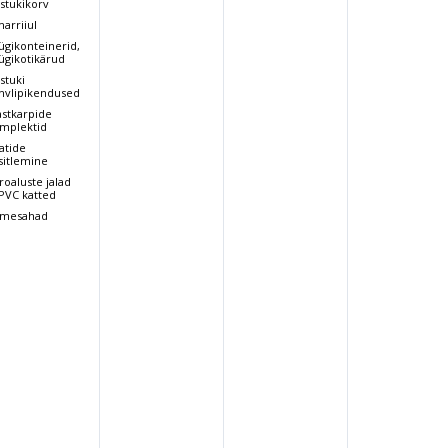
stukikorv
arriiul
ügikonteinerid,
ügikotikärud
stuki
hvlipikendused
astkarpide
mplektid
atide
sitlemine
roaluste jalad
 PVC katted
mesahad