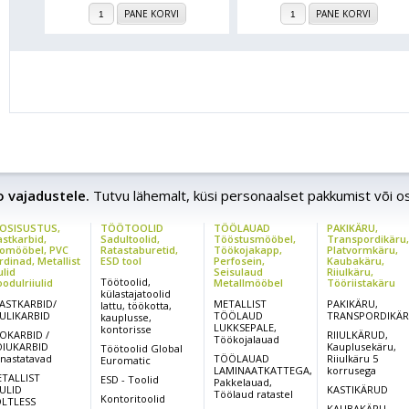
PANE KORVI
PANE KORVI
ao vajadustele.
Tutvu lähemalt, küsi personaalset pakkumist või o
OSISUSTUS,
TÖÖTOOLID
TÖÖLAUAD
PAKIKÄRU,
astkarbid,
Sadultoolid,
Tööstusmööbel,
Transpordikäru
omööbel, PVC
Ratastaburetid,
Töökojakapp,
Platvormkäru,
rdinad, Metallist
ESD tool
Perfosein,
Kaubakäru,
ulid
Seisulaud
Riiulkäru,
Töötoolid,
odulriiulid
Metallmööbel
Tööriistakäru
külastajatoolid
ASTKARBID/
METALLIST
PAKIKÄRU,
lattu, töökotta,
IULIKARBID
TÖÖLAUD
TRANSPORDIKÄ
kauplusse,
LUKKSEPALE,
kontorisse
OKARBID /
RIIULKÄRUD,
Töökojalauad
IUKARBID
Kauplusekäru,
Töötoolid Global
rnastatavad
TÖÖLAUAD
Riiulkäru 5
Euromatic
LAMINAATKATTEGA,
korrusega
TALLIST
ESD - Toolid
Pakkelauad,
IULID
KASTIKÄRUD
Töölaud ratastel
Kontoritoolid
LTLESS
KAUBAKÄRU,