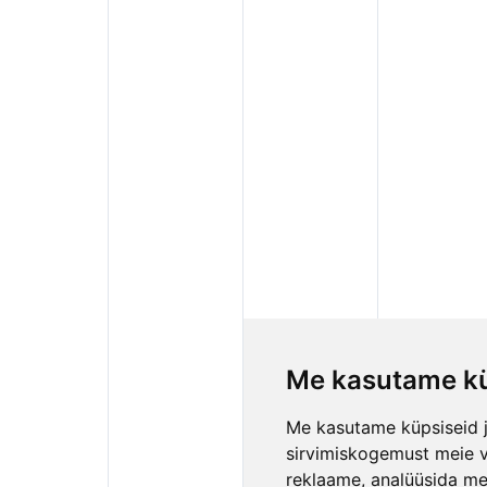
Me kasutame kü
Me kasutame küpsiseid j
sirvimiskogemust meie vee
reklaame, analüüsida mei