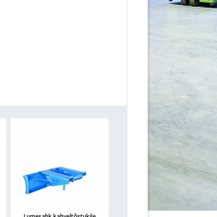
Lumesahk kahveltõstukile