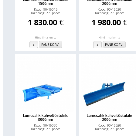
1500mm
2000mm
Kood: 90-16015
Kood: 90-16020
Tarneaeg: 2-5 päeva
Tarneaeg: 2-5 päeva
1 830.00
€
1 980.00
€
Hind ilma km-ta
Hind ilma km-ta
PANE KORVI
PANE KORVI
Lumesahk kahveltõstukile
Lumesahk kahveltõstukile
3000mm
2000mm
Kood: 90-16030
Kood: 90-16520
Tarneaeg: 2-5 päeva
Tarneaeg: 2-5 päeva