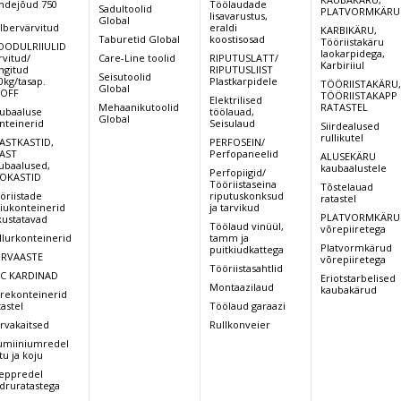
ndejõud 750
Töölaudade
Sadultoolid
PLATVORMKÄRU
,
lisavarustus,
Global
lbervärvitud
eraldi
KARBIKÄRU,
Taburetid Global
koostisosad
Tööriistakäru
ODULRIIULID
laokarpidega,
rvitud/
Care-Line toolid
RIPUTUSLATT/
Karbiriiul
ingitud
RIPUTUSLIIST
Seisutoolid
0kg/tasap.
Plastkarpidele
TÖÖRIISTAKÄRU
Global
OFF
TÖÖRIISTAKAPP
Elektrilised
Mehaanikutoolid
RATASTEL
ubaaluse
töölauad,
Global
nteinerid
Seisulaud
Siirdealused
rullikutel
ASTKASTID,
PERFOSEIN/
AST
Perfopaneelid
ALUSEKÄRU
ubaalused,
kaubaalustele
Perfopiigid/
OKASTID
Tööriistaseina
Tõstelauad
öriistade
riputuskonksud
ratastel
iukonteinerid
ja tarvikud
PLATVORMKÄRU
kustatavad
Töölaud vinüül,
võrepiiretega
llurkonteinerid
tamm ja
Platvormkärud
puitkiudkattega
RVAASTE
võrepiiretega
Tööriistasahtlid
C KARDINAD
Eriotstarbelised
Montaazilaud
kaubakärud
rekonteinerid
tastel
Töölaud garaazi
rvakaitsed
Rullkonveier
umiiniumredel
tu ja koju
eppredel
druratastega