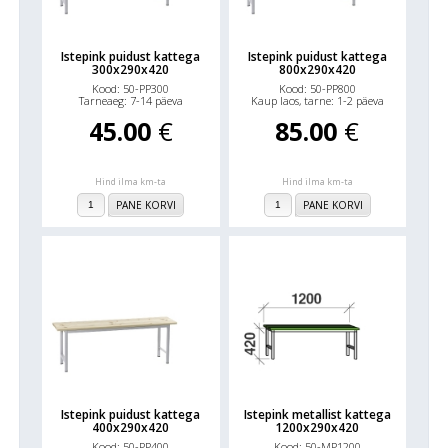
Istepink puidust kattega
Istepink puidust kattega
300x290x420
800x290x420
Kood: 50-PP300
Kood: 50-PP800
Tarneaeg: 7-14 päeva
Kaup laos, tarne: 1-2 päeva
45.00
€
85.00
€
Hind ilma km-ta
Hind ilma km-ta
PANE KORVI
PANE KORVI
Istepink puidust kattega
Istepink metallist kattega
400x290x420
1200x290x420
Kood: 50-PP400
Kood: 50-MP1200