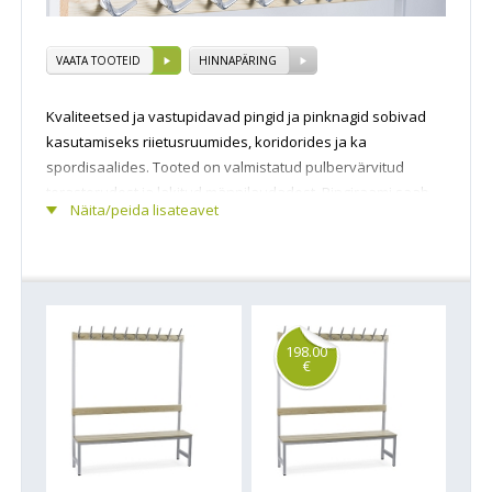
VAATA TOOTEID
HINNAPÄRING
Kvaliteetsed ja vastupidavad pingid ja pinknagid sobivad
kasutamiseks riietusruumides, koridorides ja ka
spordisaalides. Tooted on valmistatud pulbervärvitud
terastorudest ja lakitud männilaudadest. Pingiraami saab
Näita/peida lisateavet
tellida mitmes värvitoonis meie värvikaardi alusel ilma
lisakuludeta. Pingilaudade asemel saab tellida ka värvitud
terastasapinda või ka lamineeritud plaati. Pingid ja
pinknagid tarnitakse kokkukeevitatud konstruktsiooniga.
198.00
€