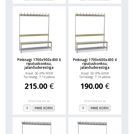
Pinknagi 1700x900x400 6
Pinknagi 1700x600x400 4
riputuskonksu,
riputuskonksu,
jalanõuderestiga
jalanõuderestiga
Kood: 50-IPN-900R
Kood: 50-IPN-600R
Tarneaeg: 7-14 päeva
Tarneaeg: 7-14 päeva
215.00
€
190.00
€
Hind ilma km-ta
Hind ilma km-ta
PANE KORVI
PANE KORVI