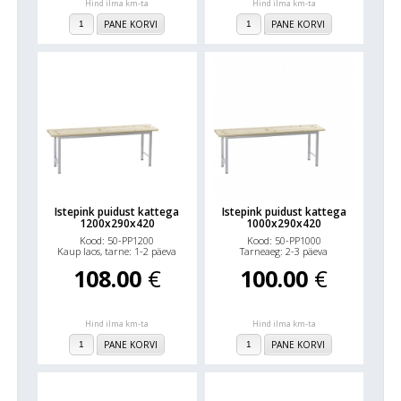
Hind ilma km-ta
Hind ilma km-ta
PANE KORVI
PANE KORVI
Istepink puidust kattega
Istepink puidust kattega
1200x290x420
1000x290x420
Kood: 50-PP1200
Kood: 50-PP1000
Kaup laos, tarne: 1-2 päeva
Tarneaeg: 2-3 päeva
108.00
€
100.00
€
Hind ilma km-ta
Hind ilma km-ta
PANE KORVI
PANE KORVI