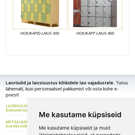
HOIUKAPID LAIUS 300
HOIUKAPP LAIUS 400
Laoriiulid ja laosisustus kõikidele lao vajadustele.
Tutvu
lähemalt, küsi personaalset pakkumist või osta kohe e-
poest!
LAORIIULID Metallriiul, Kaubaaluste riiul, Rehviriiul,
Konsoolriiul, Korrusladu
Me kasutame küpsiseid
METALLKAPP Metallist Riidekapp, Kontorikapp,
Garderoobikapp, Tööriistakapp
Me kasutame küpsiseid ja muid