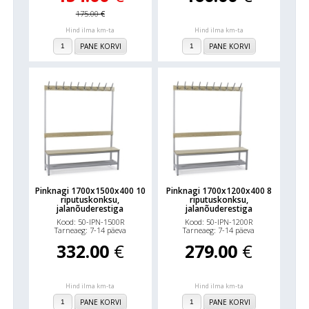
175.00
€
Hind ilma km-ta
Hind ilma km-ta
PANE KORVI
PANE KORVI
Pinknagi 1700x1500x400 10
Pinknagi 1700x1200x400 8
riputuskonksu,
riputuskonksu,
jalanõuderestiga
jalanõuderestiga
Kood: 50-IPN-1500R
Kood: 50-IPN-1200R
Tarneaeg: 7-14 päeva
Tarneaeg: 7-14 päeva
332.00
€
279.00
€
Hind ilma km-ta
Hind ilma km-ta
PANE KORVI
PANE KORVI