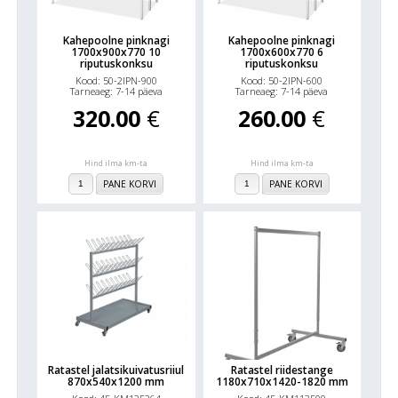
Kahepoolne pinknagi
Kahepoolne pinknagi
1700x900x770 10
1700x600x770 6
riputuskonksu
riputuskonksu
Kood: 50-2IPN-900
Kood: 50-2IPN-600
Tarneaeg: 7-14 päeva
Tarneaeg: 7-14 päeva
320.00
€
260.00
€
Hind ilma km-ta
Hind ilma km-ta
PANE KORVI
PANE KORVI
Ratastel jalatsikuivatusriiul
Ratastel riidestange
870x540x1200 mm
1180x710x1420-1820 mm