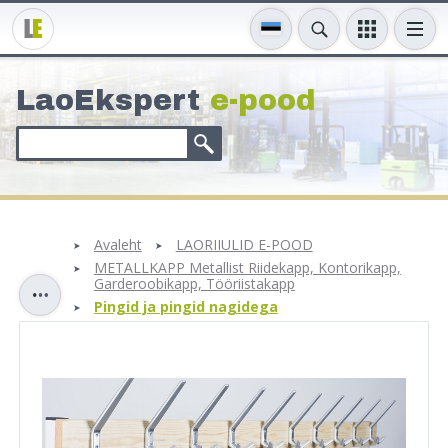
LaoEkspert
e-pood
Avaleht
LAORIIULID E-POOD
METALLKAPP Metallist Riidekapp, Kontorikapp,
Garderoobikapp, Tööriistakapp
Pingid ja pingid nagidega