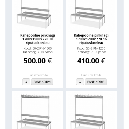
Kahepoolne pinknagi
Kahepoolne pinknagi
1700x1500x770 20
1700x1200x770 16
riputuskonksu
riputuskonksu
Kood: 50-2IPN-1500
Kood: 50-2IPN-1200
Tarneaeg: 7-14 päeva
Tarneaeg: 7-14 päeva
500.00
€
410.00
€
Hind ilma km-ta
Hind ilma km-ta
PANE KORVI
PANE KORVI