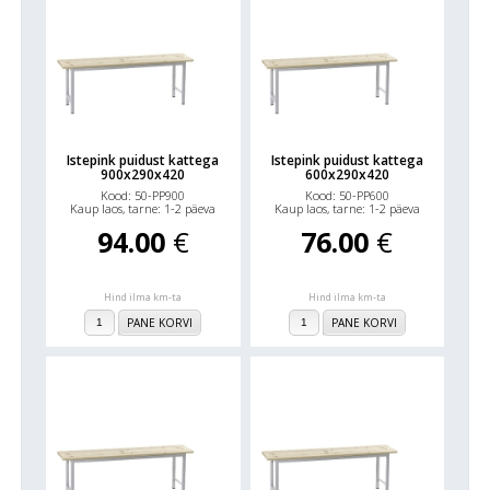
Istepink puidust kattega
Istepink puidust kattega
900x290x420
600x290x420
Kood: 50-PP900
Kood: 50-PP600
Kaup laos, tarne: 1-2 päeva
Kaup laos, tarne: 1-2 päeva
94.00
€
76.00
€
Hind ilma km-ta
Hind ilma km-ta
PANE KORVI
PANE KORVI