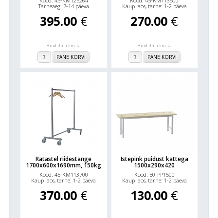
Kood: 45-KM125264
Kood: 45-KM113500
Tarneaeg: 7-14 päeva
Kaup laos, tarne: 1-2 päeva
395.00
€
270.00
€
Hind ilma km-ta
Hind ilma km-ta
PANE KORVI
PANE KORVI
Ratastel riidestange
Istepink puidust kattega
1700x600x1690mm, 150kg
1500x290x420
Kood: 45-KM113700
Kood: 50-PP1500
Kaup laos, tarne: 1-2 päeva
Kaup laos, tarne: 1-2 päeva
370.00
€
130.00
€