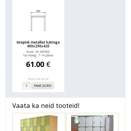
Istepink metallist kattega
400x290x420
Kood: 50-MP400
Tarneaeg: 7-14 päeva
61.00
€
Hind ilma km-ta
PANE KORVI
Vaata ka neid tooteid!