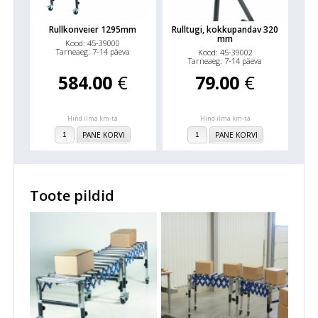
Rullkonveier 1295mm
Rulltugi, kokkupandav 320
mm
Kood: 45-39000
Tarneaeg: 7-14 päeva
Kood: 45-39002
Tarneaeg: 7-14 päeva
584.00
€
79.00
€
Hind ilma km-ta
Hind ilma km-ta
PANE KORVI
PANE KORVI
Toote pildid