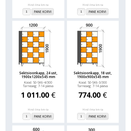
Hind ilma km-ta
Hind ilma km-ta
PANE KORVI
PANE KORVI
Sektsioonkapp, 24 ust,
Sektsioonkapp, 18 ust,
1900x1200x545 mm
1900x900x545 mm
Kood: 50-SK6-4/300
Kood: 50-SK6-3/300
Tarneaeg: 7-14 päeva
Tarneaeg: 7-14 päeva
1 011.00
€
774.00
€
Hind ilma km-ta
Hind ilma km-ta
PANE KORVI
PANE KORVI