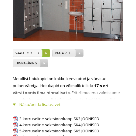
VAATA TOOTEID
VAATA PILTE
HINNAPÄRING
Metallist hoiukapid on kokku keevitatud ja värvitud
pulbervärviga. Hoiukapid on võimalik tellida
17-s eri
värvitoonis ilma hinnalisata
. Eritellimusena valmistame
kapiuksi ka laminaadist või lamineeritud mööbliplaadist.
Näita/peida lisateavet
Hoiukapp on standardina varustatud silinderlukuga, kuid
tellida saab teie soovi kohaselt erinevaid
3-korruseline sektsioonkapp SK3 JOONISED
lukustuslahendusi. Hoiukappide tüüpilisemad
4-korruseline sektsioonkapp SK4 JOONISED
kasutuskohad on koolid, haiglad, spordiasutused ja paljud
5-korruseline sektsioonkapp SK5 JOONISED
muud kohad, kus vajatakse personaalsete asjade