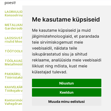
poest!
LAORIIULID Metallriiul, Kaubaaluste riiul, Rehviriiul,
Konsoolriiul, Korrusladu
Me kasutame küpsiseid
METALLKAPP Metallist Riidekapp, Kontorikapp,
Garderoobikapp, Tööriistakapp
Me kasutame küpsiseid ja muid
jälgimistehnoloogiaid, et parandada
LAOSISUSTUS, Plastkarbid, Laomööbel, PVC kardinad, Metallist
riiulid Moodulriiulid
teie sirvimiskogemust meie
veebisaidil, näidata teile
TÖÖTOOLID Sadultoolid, Ratastaburetid, ESD tool
isikupärastatud sisu ja sihitud
reklaame, analüüsida meie veebisaidi
TÖÖLAUAD Tööstusmööbel, Töökojakapp, Perfosein, Seisulaud
Metallmööbel
liiklust ning mõista, kust meie
külastajad tulevad.
PAKIKÄRU, Transpordikäru, Platvormkäru, Kaubakäru, Riiulkäru,
Tööriistakäru
Nõustun
KAHVELKÄRU, Virnastaja, Käärtõstuk, Tõstelaud,
Töökojakraanad
Keeldun
Kontorimööbel, Metallmööbel, Metallist laoriiul, Lao
Muuda minu eelistusi
Vahepõrand, Kergkaubariiul