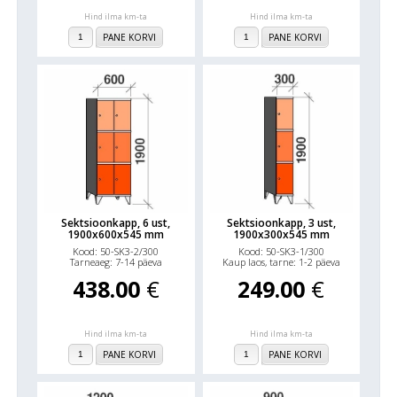
Hind ilma km-ta
Hind ilma km-ta
PANE KORVI
PANE KORVI
Sektsioonkapp, 6 ust,
Sektsioonkapp, 3 ust,
1900x600x545 mm
1900x300x545 mm
Kood: 50-SK3-2/300
Kood: 50-SK3-1/300
Tarneaeg: 7-14 päeva
Kaup laos, tarne: 1-2 päeva
438.00
€
249.00
€
Hind ilma km-ta
Hind ilma km-ta
PANE KORVI
PANE KORVI