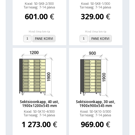
Kood: 50-SK8-2/300
Kood: 50-SK8-1/300
Tarneaeg: 7-14 päeva
Tarneaeg: 7-14 päeva
601.00
€
329.00
€
Hind ilma km-ta
Hind ilma km-ta
PANE KORVI
PANE KORVI
Sektsioonkapp, 40 ust,
Sektsioonkapp, 30 ust,
1900x1200x545 mm
1900x900x545 mm
Kood: 50-SK10-4/300
Kood: 50-SK10-3/300
Tarneaeg: 7-14 päeva
Tarneaeg: 7-14 päeva
1 273.00
€
969.00
€