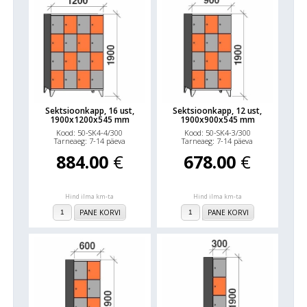
Sektsioonkapp, 16 ust,
Sektsioonkapp, 12 ust,
1900x1200x545 mm
1900x900x545 mm
Kood: 50-SK4-4/300
Kood: 50-SK4-3/300
Tarneaeg: 7-14 päeva
Tarneaeg: 7-14 päeva
884.00
€
678.00
€
Hind ilma km-ta
Hind ilma km-ta
PANE KORVI
PANE KORVI