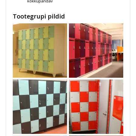
kokkupandav
Tootegrupi pildid