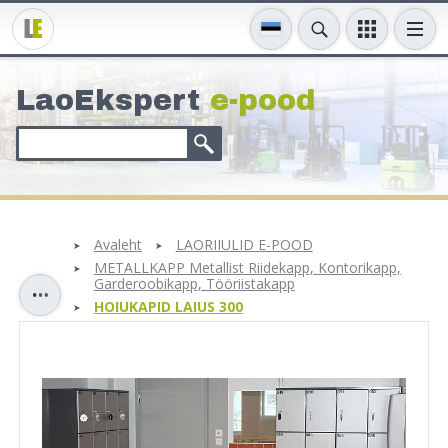
LaoEkspert
e-pood
Avaleht
LAORIIULID E-POOD
METALLKAPP Metallist Riidekapp, Kontorikapp,
Garderoobikapp, Tööriistakapp
HOIUKAPID LAIUS 300