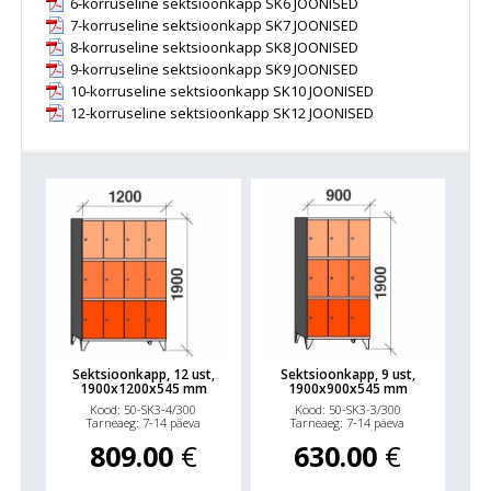
6-korruseline sektsioonkapp SK6 JOONISED
hoiustamiseks turvalist hoiulaegast.
7-korruseline sektsioonkapp SK7 JOONISED
8-korruseline sektsioonkapp SK8 JOONISED
9-korruseline sektsioonkapp SK9 JOONISED
10-korruseline sektsioonkapp SK10 JOONISED
12-korruseline sektsioonkapp SK12 JOONISED
Sektsioonkapp, 12 ust,
Sektsioonkapp, 9 ust,
1900x1200x545 mm
1900x900x545 mm
Kood: 50-SK3-4/300
Kood: 50-SK3-3/300
Tarneaeg: 7-14 päeva
Tarneaeg: 7-14 päeva
809.00
€
630.00
€