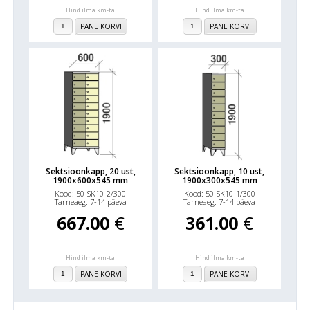
Hind ilma km-ta
Hind ilma km-ta
PANE KORVI
PANE KORVI
Sektsioonkapp, 20 ust,
Sektsioonkapp, 10 ust,
1900x600x545 mm
1900x300x545 mm
Kood: 50-SK10-2/300
Kood: 50-SK10-1/300
Tarneaeg: 7-14 päeva
Tarneaeg: 7-14 päeva
667.00
€
361.00
€
Hind ilma km-ta
Hind ilma km-ta
PANE KORVI
PANE KORVI