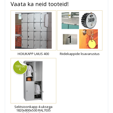
Vaata ka neid tooteid!
HOIUKAPP LAIUS 400
Riidekappide lisavarustus
180.00
€
Sektsioonkapp 4-uksega
1820x800x500 RAL7035