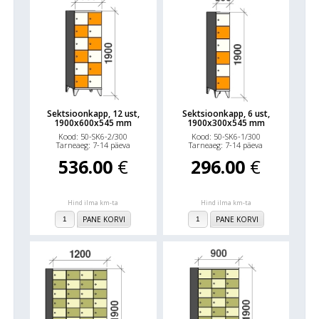
Sektsioonkapp, 12 ust,
Sektsioonkapp, 6 ust,
1900x600x545 mm
1900x300x545 mm
Kood: 50-SK6-2/300
Kood: 50-SK6-1/300
Tarneaeg: 7-14 päeva
Tarneaeg: 7-14 päeva
536.00
€
296.00
€
Hind ilma km-ta
Hind ilma km-ta
PANE KORVI
PANE KORVI