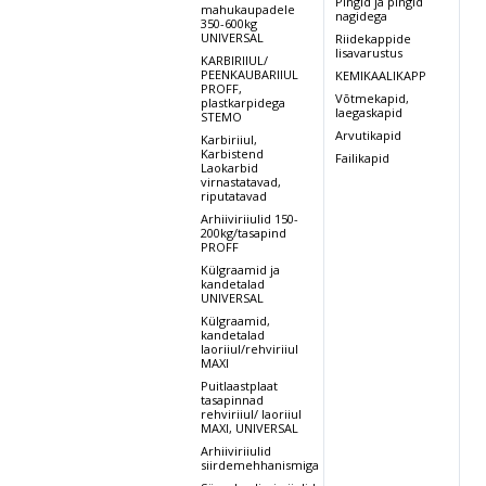
Pingid ja pingid
mahukaupadele
nagidega
350-600kg
UNIVERSAL
Riidekappide
lisavarustus
KARBIRIIUL/
PEENKAUBARIIUL
KEMIKAALIKAPP
PROFF,
Võtmekapid,
plastkarpidega
laegaskapid
STEMO
Arvutikapid
Karbiriiul,
Karbistend
Failikapid
Laokarbid
virnastatavad,
riputatavad
Arhiiviriiulid 150-
200kg/tasapind
PROFF
Külgraamid ja
kandetalad
UNIVERSAL
Külgraamid,
kandetalad
laoriiul/rehviriiul
MAXI
Puitlaastplaat
tasapinnad
rehviriiul/ laoriiul
MAXI, UNIVERSAL
Arhiiviriiulid
siirdemehhanismiga