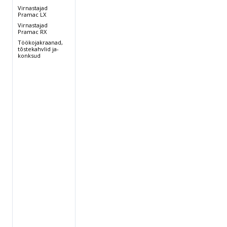
12/92
2x12/110
2x12/100
Virnastajad
Pramac LX
Virnastajad
-20
24-20
24-14
Pramac RX
Töökojakraanad,
tõstekahvlid ja-
konksud