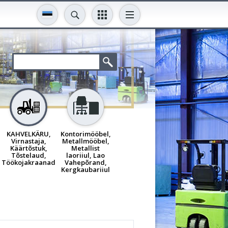
KAHVELKÄRU,
Kontorimööbel,
Virnastaja,
Metallmööbel,
Käärtõstuk,
Metallist
Tõstelaud,
laoriiul, Lao
Töökojakraanad
Vahepõrand,
Kergkaubariiul