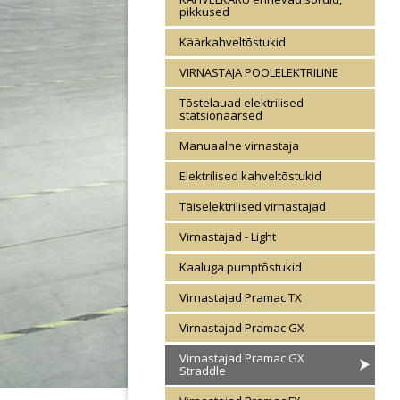
pikkused
Käärkahveltõstukid
VIRNASTAJA POOLELEKTRILINE
Tõstelauad elektrilised
statsionaarsed
Manuaalne virnastaja
Elektrilised kahveltõstukid
Täiselektrilised virnastajad
Virnastajad - Light
Kaaluga pumptõstukid
Virnastajad Pramac TX
Virnastajad Pramac GX
Virnastajad Pramac GX
Straddle