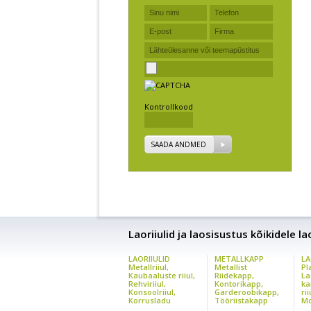
Kontrollkood
SAADA ANDMED
Laoriiulid ja laosisustus kõikidele l
LAORIIULID
METALLKAPP
LA
Metallriiul,
Metallist
Pl
Kaubaaluste riiul,
Riidekapp,
La
Rehviriiul,
Kontorikapp,
ka
Konsoolriiul,
Garderoobikapp,
rii
Korrusladu
Tööriistakapp
Mo