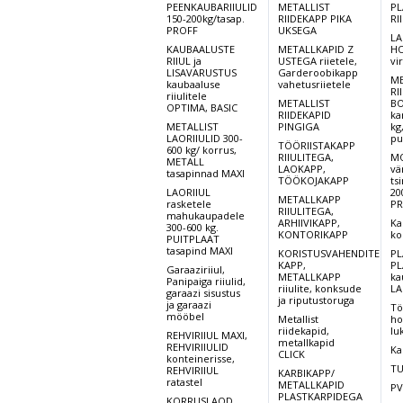
PEENKAUBARIIULID
METALLIST
PL
150-200kg/tasap.
RIIDEKAPP PIKA
RI
PROFF
UKSEGA
LA
KAUBAALUSTE
METALLKAPID Z
HO
RIIUL ja
USTEGA riietele,
vi
LISAVARUSTUS
Garderoobikapp
ME
kaubaaluse
vahetusriietele
RI
riiulitele
METALLIST
BO
OPTIMA, BASIC
RIIDEKAPID
ka
METALLIST
PINGIGA
kg
LAORIIULID 300-
pu
TÖÖRIISTAKAPP
600 kg/ korrus,
RIIULITEGA,
MO
METALL
LAOKAPP,
vä
tasapinnad MAXI
TÖÖKOJAKAPP
ts
LAORIIUL
20
METALLKAPP
rasketele
PR
RIIULITEGA,
mahukaupadele
ARHIIVIKAPP,
Ka
300-600 kg.
KONTORIKAPP
ko
PUITPLAAT
tasapind MAXI
KORISTUSVAHENDITE
PL
KAPP,
PL
Garaaziriiul,
METALLKAPP
ka
Panipaiga riiulid,
riiulite, konksude
LA
garaazi sisustus
ja riputustoruga
ja garaazi
Tö
mööbel
Metallist
ho
riidekapid,
lu
REHVIRIIUL MAXI,
metallkapid
REHVIRIIULID
Ka
CLICK
konteinerisse,
TU
REHVIRIIUL
KARBIKAPP/
ratastel
METALLKAPID
PV
PLASTKARPIDEGA
KORRUSLAOD,