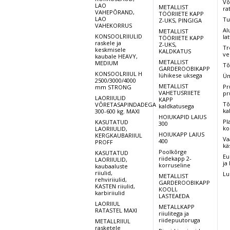
Võ
LAO
METALLIST
ra
VAHEPÕRAND,
TÖÖRIIETE KAPP
LAO
Tu
Z-UKS, PINGIGA
VAHEKORRUS
Al
METALLIST
KONSOOLRIIULID
lat
TÖÖRIIETE KAPP
raskele ja
Z-UKS,
Tr
keskmisele
KALDKATUS
ve
kaubale HEAVY,
METALLIST
MEDIUM
Tõ
GARDEROOBIKAPP
KONSOOLRIIUL H
lühikese uksega
Üm
2500/3000/4000
METALLIST
Pr
mm STRONG
VAHETUSRIIETE
pr
LAORIIULID
KAPP
Tõ
VÕRETASAPINDADEGA
kaldkatusega
ka
300-600 kg. MAXI
HOIUKAPID LAIUS
Pl
KASUTATUD
300
ko
LAORIIULID,
HOIUKAPP LAIUS
KERGKAUBARIIUL
Va
400
PROFF
kä
Poolkõrge
KASUTATUD
Eu
riidekapp 2-
LAORIIULID,
ja
korruseline
kaubaaluste
riiulid,
Lu
METALLIST
rehviriiulid,
GARDEROOBIKAPP
KASTEN riiulid,
KOOLI,
karbiriiulid
LASTEAEDA
LAORIIUL
METALLKAPP
RATASTEL MAXI
riiulitega ja
riidepuutoruga
METALLRIIUL
rasketele