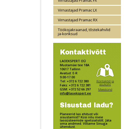
Virnastajad Pramac FX
Virnastajad Pramac LX
Virnastajad Pramac RX
Töökojakraanad, tõstekahvlid
ja-konksud
Kontaktivõtt
LAOEKSPERT OÜ
Mustamäe tee 18A
10617 Tallinn
Avatud: E-R
9.00-17.00
Kontaktid ja
Tel: +372 6 722 380
asukoht
Faks: +372 6 722 381
GSM: +372 52 66 297
Meeskond
info@laoekspert.ee
Sisustad ladu?
Planeerid lao ehitust või
sisustamist? Küsi nõu meie
laosüsteemide spetsialistilt. Jäta
oma andmed. Võtame Sinuga
ühendust.