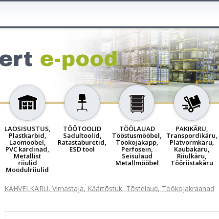
ert
e-pood
LAOSISUSTUS,
TÖÖTOOLID
TÖÖLAUAD
PAKIKÄRU,
Plastkarbid,
Sadultoolid,
Tööstusmööbel,
Transpordikäru,
Laomööbel,
Ratastaburetid,
Töökojakapp,
Platvormkäru,
PVC kardinad,
ESD tool
Perfosein,
Kaubakäru,
Metallist
Seisulaud
Riiulkäru,
riiulid
Metallmööbel
Tööriistakäru
Moodulriiulid
KAHVELKÄRU, Virnastaja, Käärtõstuk, Tõstelaud, Töökojakraanad