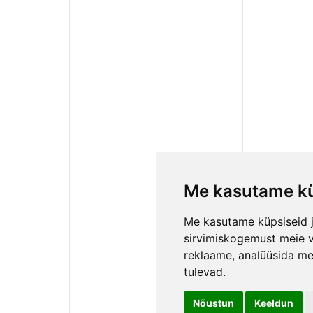
Me kasutame kü
Me kasutame küpsiseid j
sirvimiskogemust meie vee
reklaame, analüüsida mei
tulevad.
Nõustun
Keeldun