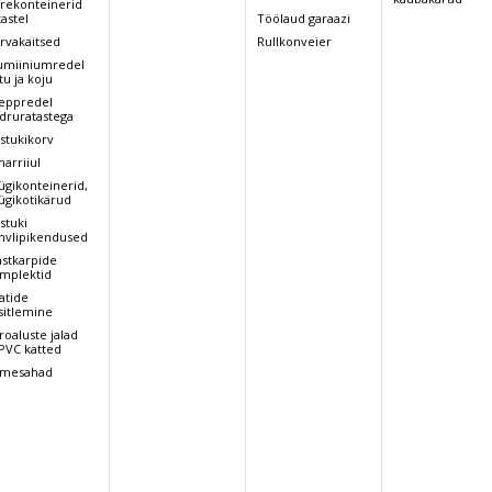
rekonteinerid
2x12/92
2x12/110
2x12/100
2x
tastel
V/A
Töölaud garaazi
rvakaitsed
Rullkonveier
Laadija V/A
24-20
24-20
24-14
24
umiiniumredel
tu ja koju
eppredel
druratastega
stukikorv
arriiul
ügikonteinerid,
ügikotikärud
stuki
hvlipikendused
astkarpide
mplektid
atide
sitlemine
roaluste jalad
 PVC katted
mesahad