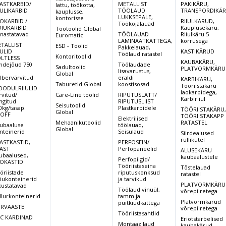
1200
1200
1200
12
ASTKARBID/
METALLIST
PAKIKÄRU,
lattu, töökotta,
kg
IULIKARBID
TÖÖLAUD
TRANSPORDIKÄ
kauplusse,
LUKKSEPALE,
kontorisse
Tõstekõrgus
OKARBID /
RIIULKÄRUD,
Töökojalauad
3500
3500
3500
38
IUKARBID
Kauplusekäru,
mm
Töötoolid Global
rnastatavad
TÖÖLAUAD
Riiulkäru 5
Euromatic
LAMINAATKATTEGA,
korrusega
Töökoridor
TALLIST
ESD - Toolid
Pakkelauad,
2116
2116
2116
21
IULID
KASTIKÄRUD
Töölaud ratastel
mm
Kontoritoolid
LTLESS
KAUBAKÄRU,
ndejõud 750
Töölaudade
Sadultoolid
PLATVORMKÄRU
,
lisavarustus,
Global
Min. kõrgus
lbervärvitud
eraldi
KARBIKÄRU,
2250
2250
2250
24
Taburetid Global
koostisosad
mm
Tööriistakäru
ODULRIIULID
laokarpidega,
rvitud/
Care-Line toolid
RIPUTUSLATT/
Karbiriiul
ingitud
RIPUTUSLIIST
Mõõdud: L/P
Seisutoolid
0kg/tasap.
Plastkarpidele
TÖÖRIISTAKÄRU
850/1715
850/1715
850/1715
85
Global
OFF
mm
TÖÖRIISTAKAPP
Elektrilised
Mehaanikutoolid
RATASTEL
ubaaluse
töölauad,
Global
nteinerid
Seisulaud
Siirdealused
Kaal akuga
620
654
656
rullikutel
67
ASTKASTID,
PERFOSEIN/
kg.
AST
Perfopaneelid
ALUSEKÄRU
ubaalused,
kaubaalustele
Perfopiigid/
OKASTID
Rattad juhi
2 Kumm/ 1
2 Kumm/1
2 Kumm/1
2 
Tööriistaseina
Tõstelauad
öriistade
riputuskonksud
Polüuretaan
Polüuretaan
Polüuretaan
Po
ratastel
pool/ ees
iukonteinerid
ja tarvikud
PLATVORMKÄRU
kustatavad
Töölaud vinüül,
võrepiiretega
Veomootori
llurkonteinerid
tamm ja
2,2
2,2
2,2
2,2
Platvormkärud
puitkiudkattega
võimsus kW
RVAASTE
võrepiiretega
Tööriistasahtlid
C KARDINAD
Eriotstarbelised
Starteriaku
Montaazilaud
kaubakärud