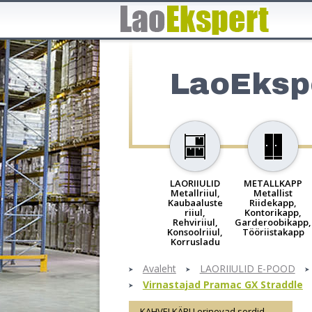
LaoEksp
LAORIIULID
METALLKAPP
Metallriiul,
Metallist
Kaubaaluste
Riidekapp,
riiul,
Kontorikapp,
Rehviriiul,
Garderoobikapp,
Konsoolriiul,
Tööriistakapp
Korrusladu
Avaleht
LAORIIULID E-POOD
Virnastajad Pramac GX Straddle
KAHVELKÄRU erinevad sordid,