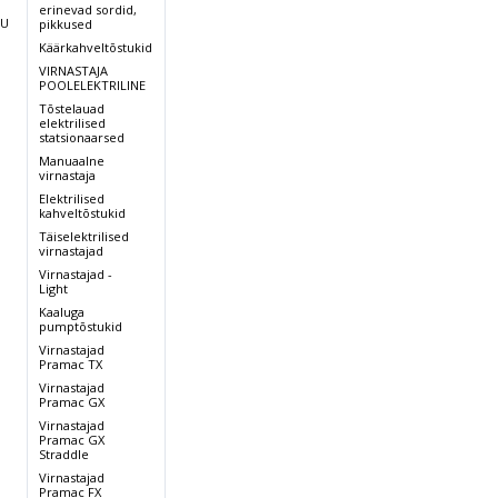
00
1200
1200
erinevad sordid,
RU
pikkused
Käärkahveltõstukid
00
3800
3800
VIRNASTAJA
POOLELEKTRILINE
Tõstelauad
16
2116
2116
elektrilised
statsionaarsed
Manuaalne
virnastaja
27
2427
2427
Elektrilised
kahveltõstukid
Täiselektrilised
,
0/1715
850/1715
850/1715
virnastajad
Virnastajad -
Light
0
704
706
Kaaluga
pumptõstukid
Virnastajad
Kumm/1
Pramac TX
2 Kumm/1
2 Kumm/1
lüuretaan
Polüuretaan
Polüuretaan
Virnastajad
Pramac GX
Virnastajad
2,2
2,2
Pramac GX
Straddle
Virnastajad
Pramac FX