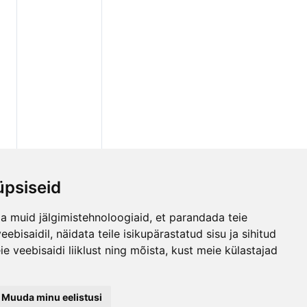
psiseid
a muid jälgimistehnoloogiaid, et parandada teie
bisaidil, näidata teile isikupärastatud sisu ja sihitud
e veebisaidi liiklust ning mõista, kust meie külastajad
Muuda minu eelistusi