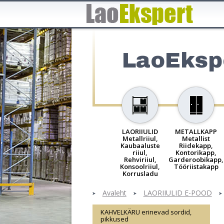
LaoEksp
LAORIIULID
METALLKAPP
Metallriiul,
Metallist
Kaubaaluste
Riidekapp,
riiul,
Kontorikapp,
Rehviriiul,
Garderoobikapp,
Konsoolriiul,
Tööriistakapp
Korrusladu
Avaleht
LAORIIULID E-POOD
KAHVELKÄRU erinevad sordid,
pikkused