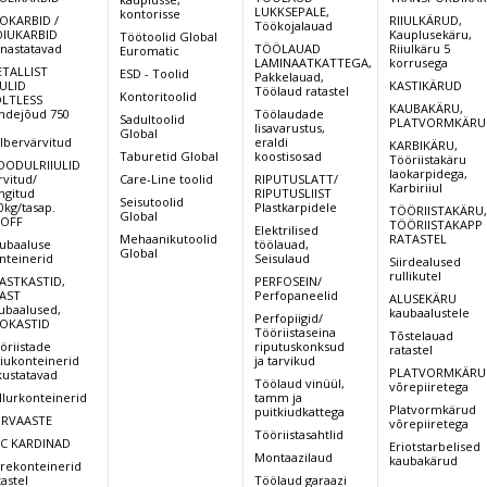
LUKKSEPALE,
kontorisse
LX 1
OKARBID /
RIIULKÄRUD,
Töökojalauad
Tüüp
LX 16/25
LX 16/29
LX16/25
IUKARBID
Kauplusekäru,
Initia
Töötoolid Global
rnastatavad
TÖÖLAUAD
Riiulkäru 5
Euromatic
LAMINAATKATTEGA,
korrusega
Tõstevõime
TALLIST
ESD - Toolid
1600
1600
1600
1200
Pakkelauad,
kg
IULID
KASTIKÄRUD
Töölaud ratastel
Kontoritoolid
LTLESS
KAUBAKÄRU,
ndejõud 750
Töölaudade
Tõstekõrgus
Sadultoolid
PLATVORMKÄRU
2500
2900
2500
2500
,
lisavarustus,
mm
Global
lbervärvitud
eraldi
KARBIKÄRU,
Taburetid Global
koostisosad
Tööriistakäru
ODULRIIULID
Töökoridor
2241
2241
2241
laokarpidega,
2228
rvitud/
Care-Line toolid
RIPUTUSLATT/
mm
Karbiriiul
ingitud
RIPUTUSLIIST
Seisutoolid
0kg/tasap.
Plastkarpidele
TÖÖRIISTAKÄRU
Min. kõrgus
Global
OFF
1765
1965
2265
1765
TÖÖRIISTAKAPP
Elektrilised
mm
Mehaanikutoolid
RATASTEL
ubaaluse
töölauad,
Global
nteinerid
Seisulaud
Siirdealused
Mõõdud :
850/1991
850/1991
850/1991
850/
rullikutel
L/P mm
ASTKASTID,
PERFOSEIN/
AST
Perfopaneelid
ALUSEKÄRU
ubaalused,
Kaal akuga
kaubaalustele
Perfopiigid/
849
874
914
725
OKASTID
210 Ah
Tööriistaseina
Tõstelauad
öriistade
riputuskonksud
ratastel
iukonteinerid
Rattad: juhi
2 Polüur.+1
ja tarvikud
2 Polüur.+1
2 Polüur.+1
2 Pol
PLATVORMKÄRU
kustatavad
pool / ees
Kumm/4 P
Kumm/4 P
Kumm/4 P
Kumm
Töölaud vinüül,
võrepiiretega
llurkonteinerid
tamm ja
V.M võimsus
Platvormkärud
puitkiudkattega
1,2
1,2
1,2
1,2
RVAASTE
võrepiiretega
kW
Tööriistasahtlid
C KARDINAD
Eriotstarbelised
Montaazilaud
T.M.
kaubakärud
rekonteinerid
2,5
2,5
2,5
2,5
võimsus kW
tastel
Töölaud garaazi