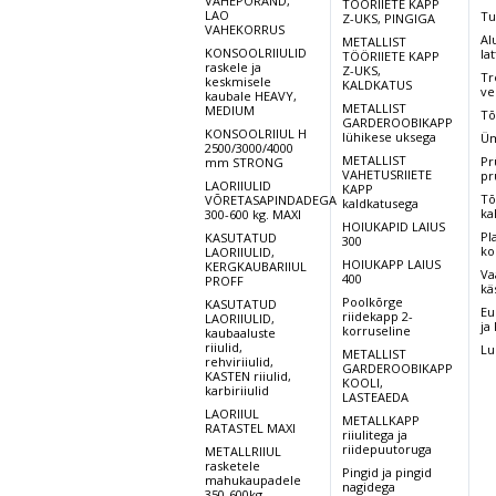
VAHEPÕRAND,
TÖÖRIIETE KAPP
LAO
Tu
Z-UKS, PINGIGA
VAHEKORRUS
Al
METALLIST
KONSOOLRIIULID
lat
TÖÖRIIETE KAPP
raskele ja
Z-UKS,
Tr
keskmisele
KALDKATUS
ve
kaubale HEAVY,
METALLIST
MEDIUM
Tõ
GARDEROOBIKAPP
KONSOOLRIIUL H
lühikese uksega
Üm
2500/3000/4000
METALLIST
Pr
mm STRONG
VAHETUSRIIETE
pr
LAORIIULID
KAPP
Tõ
VÕRETASAPINDADEGA
kaldkatusega
ka
300-600 kg. MAXI
HOIUKAPID LAIUS
Pl
KASUTATUD
300
ko
LAORIIULID,
HOIUKAPP LAIUS
KERGKAUBARIIUL
Va
400
PROFF
kä
Poolkõrge
KASUTATUD
Eu
riidekapp 2-
LAORIIULID,
ja
korruseline
kaubaaluste
riiulid,
Lu
METALLIST
rehviriiulid,
GARDEROOBIKAPP
KASTEN riiulid,
KOOLI,
karbiriiulid
LASTEAEDA
LAORIIUL
METALLKAPP
RATASTEL MAXI
riiulitega ja
riidepuutoruga
METALLRIIUL
rasketele
Pingid ja pingid
mahukaupadele
nagidega
350-600kg