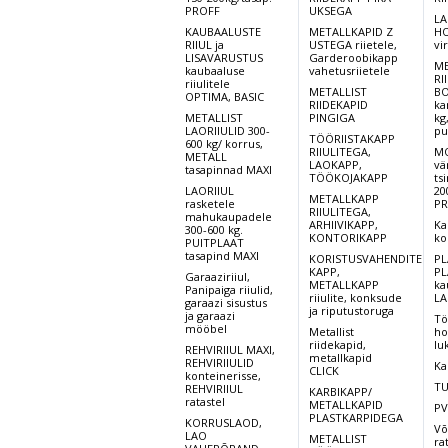
PROFF
UKSEGA
LA
KAUBAALUSTE
METALLKAPID Z
HO
RIIUL ja
USTEGA riietele,
vi
LISAVARUSTUS
Garderoobikapp
ME
kaubaaluse
vahetusriietele
RI
riiulitele
METALLIST
BO
OPTIMA, BASIC
RIIDEKAPID
ka
METALLIST
PINGIGA
kg
LAORIIULID 300-
pu
TÖÖRIISTAKAPP
600 kg/ korrus,
RIIULITEGA,
MO
METALL
LAOKAPP,
vä
tasapinnad MAXI
TÖÖKOJAKAPP
ts
LAORIIUL
20
METALLKAPP
rasketele
PR
RIIULITEGA,
mahukaupadele
ARHIIVIKAPP,
Ka
300-600 kg.
KONTORIKAPP
ko
PUITPLAAT
tasapind MAXI
KORISTUSVAHENDITE
PL
KAPP,
PL
Garaaziriiul,
METALLKAPP
ka
Panipaiga riiulid,
riiulite, konksude
LA
garaazi sisustus
ja riputustoruga
ja garaazi
Tö
mööbel
Metallist
ho
riidekapid,
lu
REHVIRIIUL MAXI,
metallkapid
REHVIRIIULID
Ka
CLICK
konteinerisse,
TU
REHVIRIIUL
KARBIKAPP/
ratastel
METALLKAPID
PV
PLASTKARPIDEGA
KORRUSLAOD,
Võ
LAO
METALLIST
ra