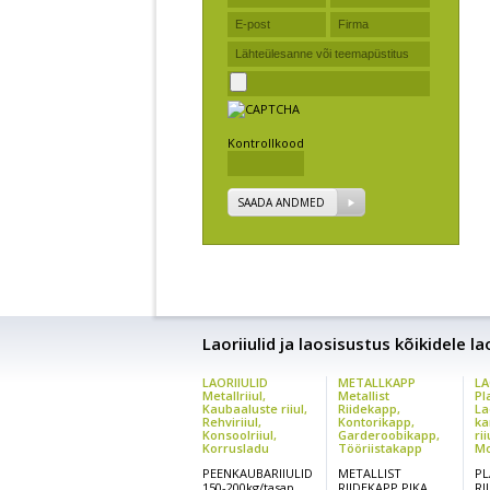
Kontrollkood
SAADA ANDMED
Laoriiulid ja laosisustus kõikidele l
LAORIIULID
METALLKAPP
LA
Metallriiul,
Metallist
Pl
Kaubaaluste riiul,
Riidekapp,
La
Rehviriiul,
Kontorikapp,
ka
Konsoolriiul,
Garderoobikapp,
rii
Korrusladu
Tööriistakapp
Mo
PEENKAUBARIIULID
METALLIST
PL
150-200kg/tasap.
RIIDEKAPP PIKA
RI