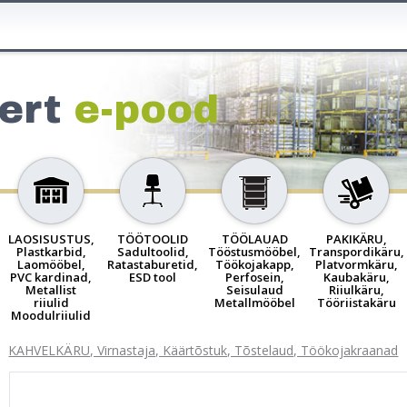
ert
e-pood
LAOSISUSTUS,
TÖÖTOOLID
TÖÖLAUAD
PAKIKÄRU,
Plastkarbid,
Sadultoolid,
Tööstusmööbel,
Transpordikäru,
Laomööbel,
Ratastaburetid,
Töökojakapp,
Platvormkäru,
PVC kardinad,
ESD tool
Perfosein,
Kaubakäru,
Metallist
Seisulaud
Riiulkäru,
riiulid
Metallmööbel
Tööriistakäru
Moodulriiulid
KAHVELKÄRU, Virnastaja, Käärtõstuk, Tõstelaud, Töökojakraanad