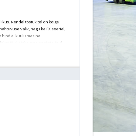
ikus. Nendel tõstukitel on kõige
ahtuvuse valik, nagu ka FX seerial,
de hind ei kuulu masina
lektri jõul. Maksimaalne tõstejõud
õste mast. Tõeline professionaali