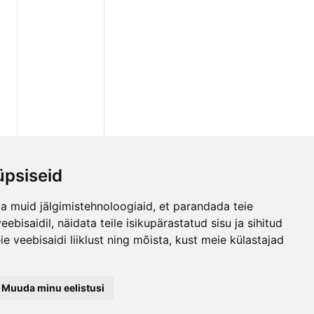
2
r.+1
2 Polüur.+1
Polüur.+1
4 P
Kumm/4 P
Kumm/4 P
1,2
1,2
3,0
3,0
 200,
24/180,
24/180, 200,
200, 315
315
24/30, 40,
psiseid
40,50
24/30, 40, 50
50
a muid jälgimistehnoloogiaid, et parandada teie
bisaidil, näidata teile isikupärastatud sisu ja sihitud
e veebisaidi liiklust ning mõista, kust meie külastajad
Muuda minu eelistusi