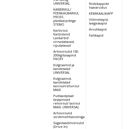
UNIVERSAL
Riidekappide
lisavarustus
KARBIRIIUL/
PEENKAUBARIIUL
KEMIKAALIKAPP
PROFF,
Võtmekapid,
plastkarpidega
laegaskapid
STEMO
Arvutikapid
Karbiriiul,
Karbistend
Failikapid
Laokarbid
virnastatavad,
riputatavad
Arhiiviriiulid 150-
200kg/tasapind
PROFF
Külgraamid ja
kandetalad
UNIVERSAL
Külgraamid,
kandetalad
laoriiul/rehviriiul
MAXI
Puitlaastplaat
tasapinnad
rehviriiul/ laoriiul
MAXI, UNIVERSAL
Arhiiviriiulid
siirdemehhanismiga
Sügavlaadimisriiulid
(Drive-In)