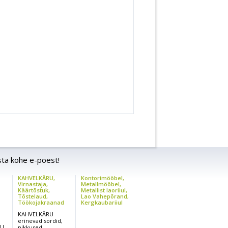
2252
2241
2099
1965
1965
850/2001
850/1991
1010
754
üur.+1
2 Polüur.+1
2 Polüur.+1
/2 P
Kumm/2 P
Kumm/2 P
1,2
1,2
sta kohe e-poest!
3,0
2,5
KAHVELKÄRU,
Kontorimööbel,
0,
24/180,
24/180,
,
Virnastaja,
Metallmööbel,
15
210,315
210,315
Käärtõstuk,
Metallist laoriiul,
Tõstelaud,
Lao Vahepõrand,
Töökojakraanad
Kergkaubariiul
, 40,50
24/30, 40,50
24/30, 40,50
KAHVELKÄRU
erinevad sordid,
RU
pikkused