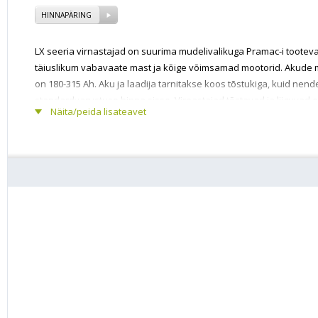
HINNAPÄRING
LX seeria virnastajad on suurima mudelivalikuga Pramac-i tooteval
täiuslikum vabavaate mast ja kõige võimsamad mootorid. Akude m
on 180-315 Ah. Aku ja laadija tarnitakse koos tõstukiga, kuid nen
standardvarustuse hinna sisse. Virnastajad tõstavad ja liiguvad e
Näita/peida lisateavet
1600 kg. Maksimaalne tõstekõrgus 4500mm. Lisavarustusena vabat
tõstuk.