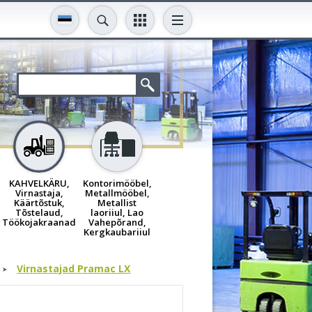
KAHVELKÄRU,
Kontorimööbel,
Virnastaja,
Metallmööbel,
Käärtõstuk,
Metallist
Tõstelaud,
laoriiul, Lao
Töökojakraanad
Vahepõrand,
Kergkaubariiul
Virnastajad Pramac LX