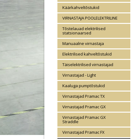
Käärkahveltõstukid
VIRNASTAJA POOLELEKTRILINE
Tõstelauad elektrilised
statsionaarsed
Manuaalne virnastaja
Elektrilised kahveltõstukid
Täiselektrilised virnastajad
Virnastajad - Light
Kaaluga pumptõstukid
Virnastajad Pramac TX
Virnastajad Pramac GX
Virnastajad Pramac GX
Straddle
Virnastajad Pramac FX