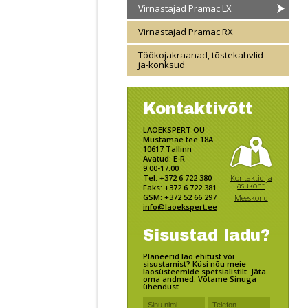
Virnastajad Pramac LX
Virnastajad Pramac RX
Töökojakraanad, tõstekahvlid
ja-konksud
Kontaktivõtt
LAOEKSPERT OÜ
Mustamäe tee 18A
10617 Tallinn
Avatud: E-R
9.00-17.00
Kontaktid ja
Tel: +372 6 722 380
asukoht
Faks: +372 6 722 381
GSM: +372 52 66 297
Meeskond
info@laoekspert.ee
Sisustad ladu?
Planeerid lao ehitust või
sisustamist? Küsi nõu meie
laosüsteemide spetsialistilt. Jäta
oma andmed. Võtame Sinuga
ühendust.