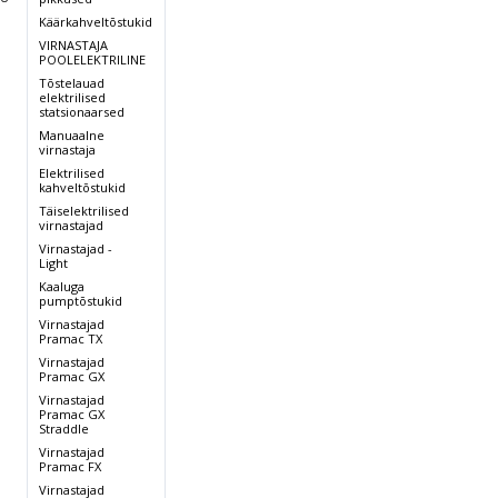
2/25
LX 14/45
LX 14/25
Käärkahveltõstukid
l lift
Free lift
Initial lift
VIRNASTAJA
POOLELEKTRILINE
1400
1400
Tõstelauad
elektrilised
statsionaarsed
4500
2500
Manuaalne
virnastaja
Elektrilised
2252
2410
kahveltõstukid
Täiselektrilised
,
virnastajad
2122
1765
Virnastajad -
Light
1964
850/2001
850/2110
Kaaluga
pumptõstukid
Virnastajad
1069
1055
Pramac TX
Virnastajad
üur.+1
2 Polüur.+1
2 Polüur.+1
Pramac GX
/4 P
Kumm/4 P
Kumm/4 P
Virnastajad
Pramac GX
1,2
1,2
Straddle
Virnastajad
Pramac FX
3,0
2,5
Virnastajad