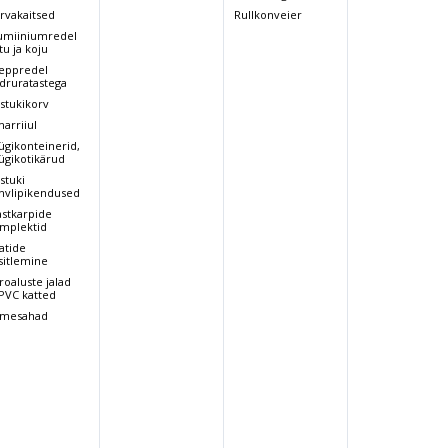
rvakaitsed
Rullkonveier
umiiniumredel
tu ja koju
eppredel
druratastega
stukikorv
arriiul
ügikonteinerid,
ügikotikärud
stuki
hvlipikendused
astkarpide
mplektid
atide
sitlemine
roaluste jalad
 PVC katted
mesahad