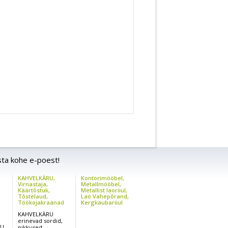
1980
2250
50
850/1850
850/1850
440
485
2
2
t./2
Polüuret./2
Polüuret./2
Nailon
Nailon
2,2
2,2
24/74
24/74
24/13
24/13
sta kohe e-poest!
KAHVELKÄRU,
Kontorimööbel,
,
Virnastaja,
Metallmööbel,
Käärtõstuk,
Metallist laoriiul,
Tõstelaud,
Lao Vahepõrand,
Töökojakraanad
Kergkaubariiul
KAHVELKÄRU
erinevad sordid,
RU
pikkused