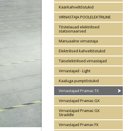
Käärkahveltõstukid
VIRNASTAJA POOLELEKTRILINE
Tõstelauad elektrilised
statsionaarsed
Manuaalne virnastaja
Elektrilised kahveltõstukid
Täiselektrilised virnastajad
Virnastajad - Light
Kaaluga pumptõstukid
Virnastajad Pramac TX
Virnastajad Pramac GX
Virnastajad Pramac GX
Straddle
Virnastajad Pramac FX