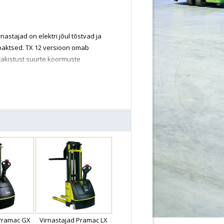
astajad on elektri jõul tõstvad ja
ompaktsed. TX 12 versioon omab
takistust suurte koormuste
 Pramac GX
Virnastajad Pramac LX