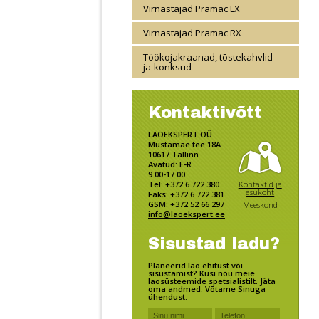
Virnastajad Pramac LX
Virnastajad Pramac RX
Töökojakraanad, tõstekahvlid
ja-konksud
Kontaktivõtt
LAOEKSPERT OÜ
Mustamäe tee 18A
10617 Tallinn
Avatud: E-R
9.00-17.00
Kontaktid ja
Tel: +372 6 722 380
asukoht
Faks: +372 6 722 381
GSM: +372 52 66 297
Meeskond
info@laoekspert.ee
Sisustad ladu?
Planeerid lao ehitust või
sisustamist? Küsi nõu meie
laosüsteemide spetsialistilt. Jäta
oma andmed. Võtame Sinuga
ühendust.