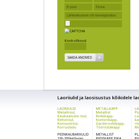
Kontrollkood
SAADA ANDMED
Laoriiulid ja laosisustus kõikidele l
LAORIIULID
METALLKAPP
LA
Metallriiul,
Metallist
Pl
Kaubaaluste riiul,
Riidekapp,
La
Rehviriiul,
Kontorikapp,
ka
Konsoolriiul,
Garderoobikapp,
rii
Korrusladu
Tööriistakapp
Mo
PEENKAUBARIIULID
METALLIST
PL
150-200kg/tasap.
RIIDEKAPP PIKA
RI