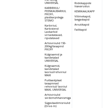
UNIVERSAL
Riidekappide
lisavarustus
KARBIRIIUL/
PEENKAUBARIIUL
KEMIKAALIKAPP
PROFF,
Võtmekapid,
plastkarpidega
laegaskapid
STEMO
Arvutikapid
Karbiriiul,
Karbistend
Failikapid
Laokarbid
virnastatavad,
riputatavad
Arhiiviriiulid 150-
200kg/tasapind
PROFF
Külgraamid ja
kandetalad
UNIVERSAL
Külgraamid,
kandetalad
laoriiul/rehviriiul
MAXI
Puitlaastplaat
tasapinnad
rehviriiul/ laoriiul
MAXI, UNIVERSAL
Arhiiviriiulid
siirdemehhanismiga
Sügavlaadimisriiulid
(Drive-In)