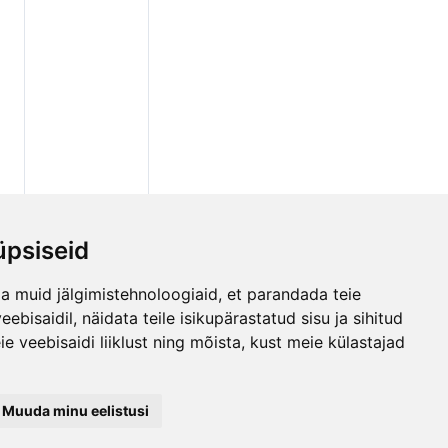
psiseid
a muid jälgimistehnoloogiaid, et parandada teie
bisaidil, näidata teile isikupärastatud sisu ja sihitud
e veebisaidi liiklust ning mõista, kust meie külastajad
Muuda minu eelistusi