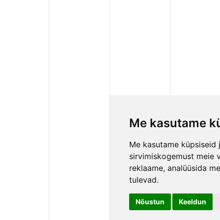
Me kasutame kü
Me kasutame küpsiseid j
sirvimiskogemust meie vee
reklaame, analüüsida mei
tulevad.
Nõustun
Keeldun