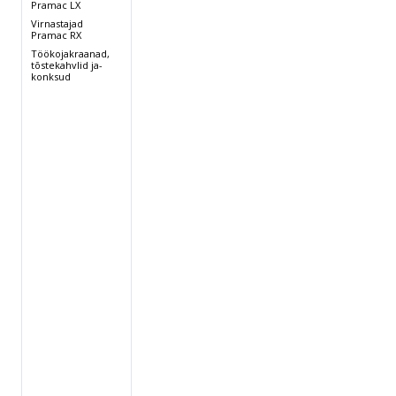
Pramac LX
Virnastajad
Pramac RX
Töökojakraanad,
tõstekahvlid ja-
konksud