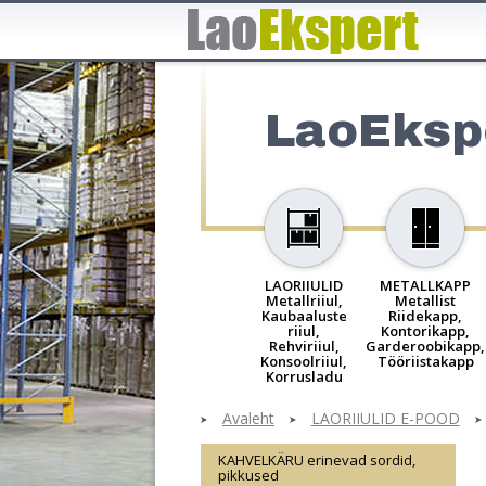
LaoEksp
LAORIIULID
METALLKAPP
Metallriiul,
Metallist
Kaubaaluste
Riidekapp,
riiul,
Kontorikapp,
Rehviriiul,
Garderoobikapp,
Konsoolriiul,
Tööriistakapp
Korrusladu
Avaleht
LAORIIULID E-POOD
KAHVELKÄRU erinevad sordid,
pikkused