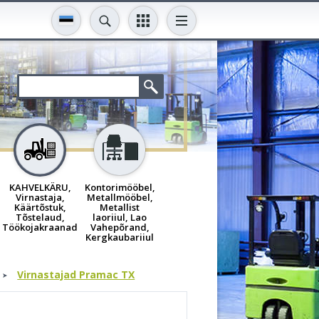
KAHVELKÄRU,
Kontorimööbel,
Virnastaja,
Metallmööbel,
Käärtõstuk,
Metallist
Tõstelaud,
laoriiul, Lao
Töökojakraanad
Vahepõrand,
Kergkaubariiul
Virnastajad Pramac TX