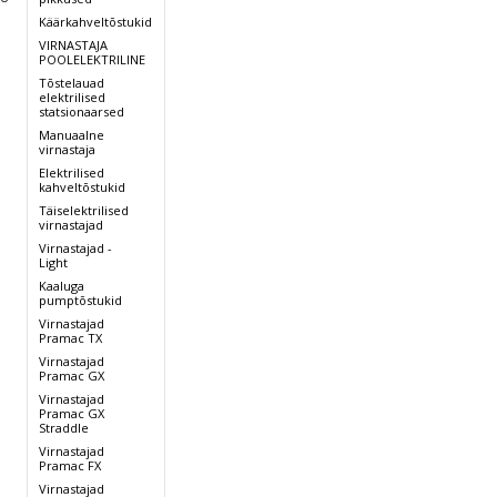
Käärkahveltõstukid
VIRNASTAJA
POOLELEKTRILINE
Tõstelauad
elektrilised
statsionaarsed
Manuaalne
virnastaja
Elektrilised
kahveltõstukid
Täiselektrilised
,
virnastajad
Virnastajad -
Light
Kaaluga
pumptõstukid
Virnastajad
Pramac TX
Virnastajad
Pramac GX
Virnastajad
Pramac GX
Straddle
Virnastajad
Pramac FX
Virnastajad