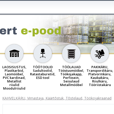
ert
e-pood
LAOSISUSTUS,
TÖÖTOOLID
TÖÖLAUAD
PAKIKÄRU,
Plastkarbid,
Sadultoolid,
Tööstusmööbel,
Transpordikäru,
Laomööbel,
Ratastaburetid,
Töökojakapp,
Platvormkäru,
PVC kardinad,
ESD tool
Perfosein,
Kaubakäru,
Metallist
Seisulaud
Riiulkäru,
riiulid
Metallmööbel
Tööriistakäru
Moodulriiulid
KAHVELKÄRU, Virnastaja, Käärtõstuk, Tõstelaud, Töökojakraanad