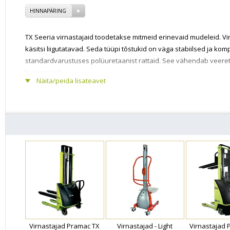
HINNAPÄRING
TX Seeria virnastajaid toodetakse mitmeid erinevaid mudeleid. Virn
käsitsi liigutatavad. Seda tüüpi tõstukid on väga stabiilsed ja k
standardvarustuses polüuretaanist rattaid. See vähendab veere
liigutamisel.
Näita/peida lisateavet
Virnastajad Pramac TX
Virnastajad - Light
Virnastajad