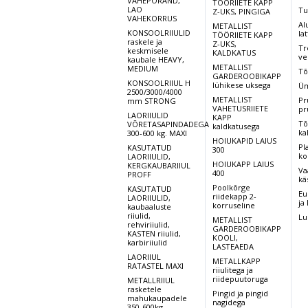
VAHEPÕRAND,
TÖÖRIIETE KAPP
LAO
Tu
Z-UKS, PINGIGA
VAHEKORRUS
Al
METALLIST
KONSOOLRIIULID
lat
TÖÖRIIETE KAPP
raskele ja
Z-UKS,
Tr
keskmisele
KALDKATUS
ve
kaubale HEAVY,
METALLIST
MEDIUM
Tõ
GARDEROOBIKAPP
KONSOOLRIIUL H
lühikese uksega
Üm
2500/3000/4000
METALLIST
Pr
mm STRONG
VAHETUSRIIETE
pr
LAORIIULID
KAPP
Tõ
VÕRETASAPINDADEGA
kaldkatusega
ka
300-600 kg. MAXI
HOIUKAPID LAIUS
Pl
KASUTATUD
300
ko
LAORIIULID,
HOIUKAPP LAIUS
KERGKAUBARIIUL
Va
400
PROFF
kä
Poolkõrge
KASUTATUD
Eu
riidekapp 2-
LAORIIULID,
ja
korruseline
kaubaaluste
riiulid,
Lu
METALLIST
rehviriiulid,
GARDEROOBIKAPP
KASTEN riiulid,
KOOLI,
karbiriiulid
LASTEAEDA
LAORIIUL
METALLKAPP
RATASTEL MAXI
riiulitega ja
riidepuutoruga
METALLRIIUL
rasketele
Pingid ja pingid
mahukaupadele
nagidega
350-600kg