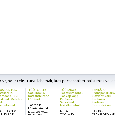
mm
Min.kõrgus
1300
1970
2370
1780
mm
Mõõdud: L/P
750/1750
750/1750
750/1750
850/18
mm
Kaal akuga kg
290
305
315
424
2
Rattad : juhi
2 Kumm/2
2 Kumm/2
2 Kumm/2
Polüure
pool / ees
Nailon
Nailon
Nailon
Nailon
M.võimsus
1,6
1,6
1,6
2,2
kW
Starteriaku
12/74
12/74
12/74
24/74
V/Ah
Laadija V/A
12/15
12/15
12/15
24/13
ao vajadustele.
Tutvu lähemalt, küsi personaalset pakkumist või o
OSISUSTUS,
TÖÖTOOLID
TÖÖLAUAD
PAKIKÄRU,
astkarbid,
Sadultoolid,
Tööstusmööbel,
Transpordikäru
omööbel, PVC
Ratastaburetid,
Töökojakapp,
Platvormkäru,
rdinad, Metallist
ESD tool
Perfosein,
Kaubakäru,
ulid
Seisulaud
Riiulkäru,
Töötoolid,
odulriiulid
Metallmööbel
Tööriistakäru
külastajatoolid
ASTKARBID/
METALLIST
PAKIKÄRU,
lattu, töökotta,
IULIKARBID
TÖÖLAUD
TRANSPORDIKÄ
kauplusse,