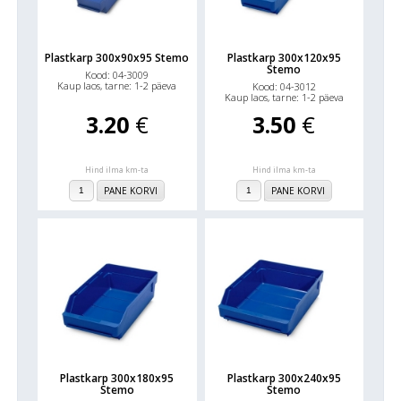
külgseinad teevad karpidest detailide noppimise kiireks ja
mugavaks. Valikus on plastkarbid 18 erinevas mõõdus ja 4
erinevas värvitoonis (roheline, kollane, sinine, punane).
Plastkarp 300x90x95 Stemo
Plastkarp 300x120x95
Stemo
Saadaval ka pikema tarneajaga ESD laokarbid kõikidest
Kood: 04-3009
Kaup laos, tarne: 1-2 päeva
Kood: 04-3012
mudelitest. ESD-märgistusega plastkarbid sobivad
Kaup laos, tarne: 1-2 päeva
kasutamiseks elektroonikatööstuses, meditsiinis jm, kus on
3.20
€
3.50
€
vajalik staatilise elektri lahenduste (ESD) kaitse. Plastkarbid
Stemo on Tallinna laos kohe olemas tarneajaga 1-2
Hind ilma km-ta
Hind ilma km-ta
tööpäeva.
PANE KORVI
PANE KORVI
Plastkarp 300x180x95
Plastkarp 300x240x95
Stemo
Stemo