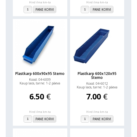
Hind ilma km-ta
Hind ilma km-ta
PANE KORVI
PANE KORVI
Plastkarp 600x90x95 Stemo
Plastkarp 600x120x95
Stemo
Kood: 04-6009
Kaup laos, tarne: 1-2 päeva
Kood: 04-6012
Kaup laos, tarne: 1-2 päeva
6.50
€
7.00
€
Hind ilma km-ta
Hind ilma km-ta
PANE KORVI
PANE KORVI