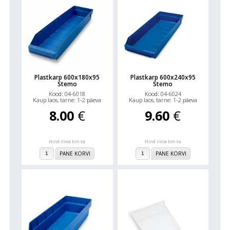
Plastkarp 600x180x95
Plastkarp 600x240x95
Stemo
Stemo
Kood: 04-6018
Kood: 04-6024
Kaup laos, tarne: 1-2 päeva
Kaup laos, tarne: 1-2 päeva
8.00
€
9.60
€
Hind ilma km-ta
Hind ilma km-ta
PANE KORVI
PANE KORVI