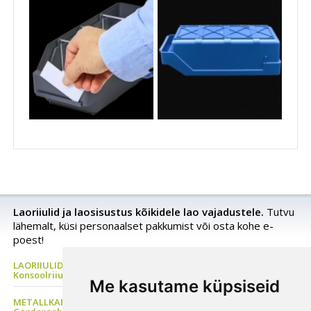
Laoriiulid ja laosisustus kõikidele lao vajadustele.
Tutvu
lähemalt, küsi personaalset pakkumist või osta kohe e-
poest!
LAORIIULID Metallriiul, Kaubaaluste riiul, Rehviriiul,
Konsoolriiul, Korrusladu
Me kasutame küpsiseid
METALLKAPP Metallist Riidekapp, Kontorikapp,