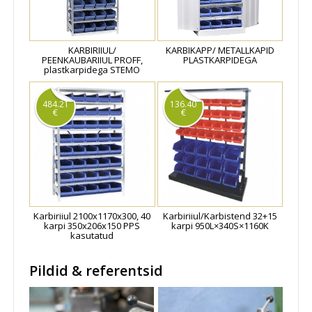
KARBIRIIUL/
KARBIKAPP/ METALLKAPID
PEENKAUBARIIUL PROFF,
PLASTKARPIDEGA
plastkarpidega STEMO
484.21
136.40
€
€
Karbiriiul 2100x1170x300, 40
Karbiriiul/Karbistend 32+15
karpi 350x206x150 PPS
karpi 950L×340S×1160K
kasutatud
Pildid & referentsid