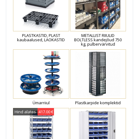
PLASTKASTID, PLAST
METALLIST RIIULID
kaubaalused, LAOKASTID
BOLTLESS kandejõud 750
kg, pulbervärvitud
Ümarriiul
Plastkarpide komplektid
Hind alates
417.00 €