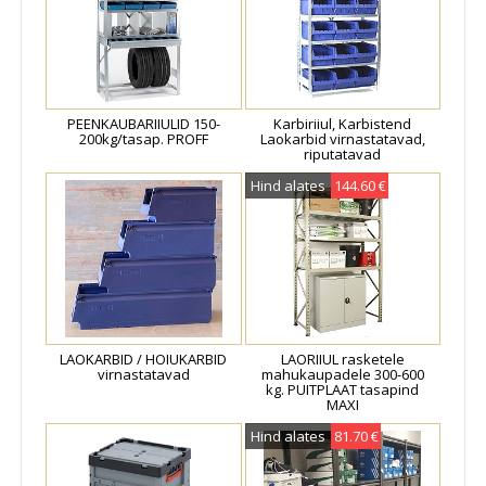
PEENKAUBARIIULID 150-
Karbiriiul, Karbistend
200kg/tasap. PROFF
Laokarbid virnastatavad,
riputatavad
Hind alates
144.60 €
LAOKARBID / HOIUKARBID
LAORIIUL rasketele
virnastatavad
mahukaupadele 300-600
kg. PUITPLAAT tasapind
MAXI
Hind alates
81.70 €