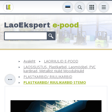
LaoEkspert
e-pood
Avaleht
LAORIIULID E-POOD
LAOSISUSTUS, Plastkarbid, Laomööbel, PVC
kardinad, Metallist riiulid Moodulriiulid
PLASTKARBID/ RIIULIKARBID
PLASTKARBID/ RIIULIKARBID STEMO