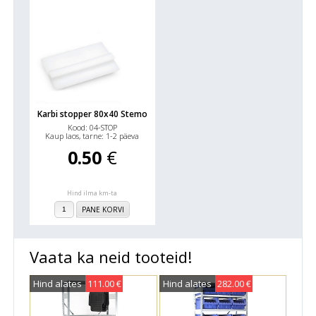
Karbi stopper 80x40 Stemo
Kood: 04-STOP
Kaup laos, tarne: 1-2 päeva
0.50
€
Hind ilma km-ta
PANE KORVI
Vaata ka neid tooteid!
Hind alates
111.00 €
Hind alates
282.00 €