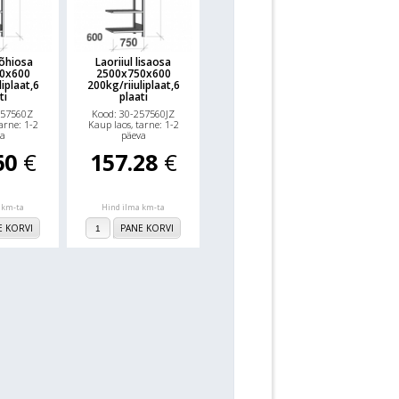
põhiosa
Laoriiul lisaosa
0x600
2500x750x600
iplaat,6
200kg/riiuliplaat,6
ti
plaati
257560Z
Kood: 30-257560JZ
arne: 1-2
Kaup laos, tarne: 1-2
a
päeva
60
€
157.28
€
 km-ta
Hind ilma km-ta
E KORVI
PANE KORVI