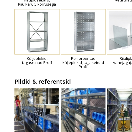
Kauplusekäru,
vedrurat
Riiulkäru 5 korrusega
Küljeplekid,
Perforeeritud
Riiulip
tagaseinad Proff
küljeplekid, tagaseinad
vahejagaj
Proff
Pildid & referentsid