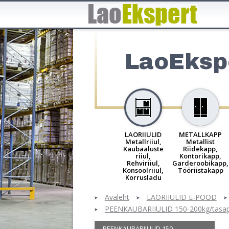
LaoEksp
LAORIIULID
METALLKAPP
Metallriiul,
Metallist
Kaubaaluste
Riidekapp,
riiul,
Kontorikapp,
Rehviriiul,
Garderoobikapp,
Konsoolriiul,
Tööriistakapp
Korrusladu
Avaleht
LAORIIULID E-POOD
PEENKAUBARIIULID 150-200kg/tasa
PEENKAUBARIIULID 150-