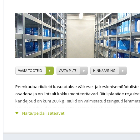
VAATA TOOTEID
VAATA PILTE
HINNAPÄRING
Peenkauba riiulieid kasutatakse väikese- ja keskmisemõõduliste
osadena ja on lihtsalt kokku monteeritavad. Riiuliplaatide regule
kandejõud on kuni 200 kg. Riiulid on valmistatud tsingitud lehtmet
ladudes, arhiivides, tootmisettevõtetes, kauplustes, kodumajapid
Näita/peida lisateavet
Riiulite standard kõrgused: 2100, 2500, 3000 mm
Riiulite standard sügavused: 300, 400, 500, 600, 800 
Riiulite standard pikkused : 750, 1000, 1170 