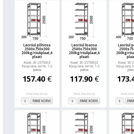
Laoriiul põhiosa
Laoriiul lisaosa
Laoriiul 
2500x750x300
2500x750x300
2500x75
200kg/riiuliplaat,6
200kg/riiuliplaat,6
200kg/riiul
plaati
plaati
plaa
Kood: 30-257530Z
Kood: 30-257530JZ
Kood: 30-
Kaup laos, tarne: 1-2
Kaup laos, tarne: 1-2
Kaup laos, t
päeva
päeva
päev
157.40
€
117.90
€
173.
Hind ilma km-ta
Hind ilma km-ta
Hind ilma
PANE KORVI
PANE KORVI
PAN