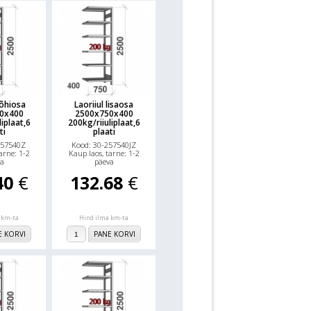
põhiosa
Laoriiul lisaosa
0x400
2500x750x400
iplaat,6
200kg/riiuliplaat,6
ti
plaati
257540Z
Kood: 30-257540JZ
arne: 1-2
Kaup laos, tarne: 1-2
a
päeva
40
€
132.68
€
 km-ta
Hind ilma km-ta
E KORVI
PANE KORVI