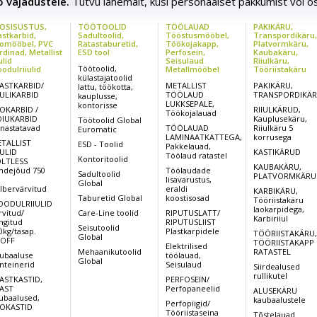
ao vajadustele.
Tutvu lähemalt, küsi personaalset pakkumist või o
OSISUSTUS,
TÖÖTOOLID
TÖÖLAUAD
PAKIKÄRU,
astkarbid,
Sadultoolid,
Tööstusmööbel,
Transpordikäru
omööbel, PVC
Ratastaburetid,
Töökojakapp,
Platvormkäru,
rdinad, Metallist
ESD tool
Perfosein,
Kaubakäru,
ulid
Seisulaud
Riiulkäru,
Töötoolid,
odulriiulid
Metallmööbel
Tööriistakäru
külastajatoolid
ASTKARBID/
METALLIST
PAKIKÄRU,
lattu, töökotta,
IULIKARBID
TÖÖLAUD
TRANSPORDIKÄ
kauplusse,
LUKKSEPALE,
kontorisse
OKARBID /
RIIULKÄRUD,
Töökojalauad
IUKARBID
Kauplusekäru,
Töötoolid Global
rnastatavad
TÖÖLAUAD
Riiulkäru 5
Euromatic
LAMINAATKATTEGA,
korrusega
TALLIST
ESD - Toolid
Pakkelauad,
IULID
KASTIKÄRUD
Töölaud ratastel
Kontoritoolid
LTLESS
KAUBAKÄRU,
ndejõud 750
Töölaudade
Sadultoolid
PLATVORMKÄRU
,
lisavarustus,
Global
lbervärvitud
eraldi
KARBIKÄRU,
Taburetid Global
koostisosad
Tööriistakäru
ODULRIIULID
laokarpidega,
rvitud/
Care-Line toolid
RIPUTUSLATT/
Karbiriiul
ingitud
RIPUTUSLIIST
Seisutoolid
0kg/tasap.
Plastkarpidele
TÖÖRIISTAKÄRU
Global
OFF
TÖÖRIISTAKAPP
Elektrilised
Mehaanikutoolid
RATASTEL
ubaaluse
töölauad,
Global
nteinerid
Seisulaud
Siirdealused
rullikutel
ASTKASTID,
PERFOSEIN/
AST
Perfopaneelid
ALUSEKÄRU
ubaalused,
kaubaalustele
Perfopiigid/
OKASTID
Tööriistaseina
Tõstelauad