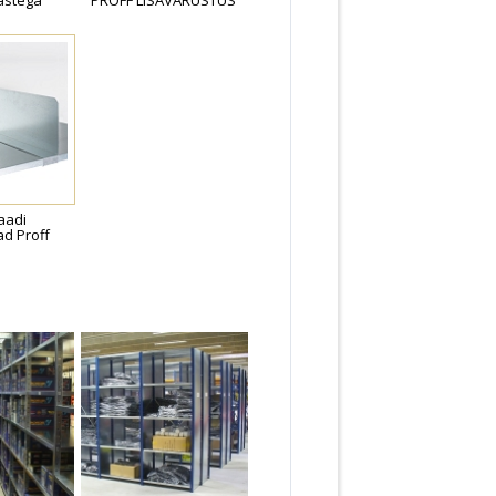
astega
PROFF LISAVARUSTUS
laadi
ad Proff