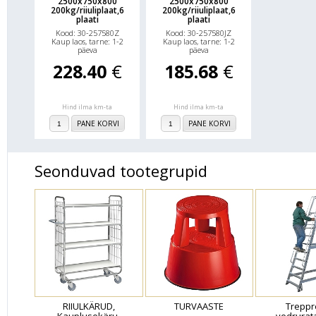
2500x750x800
2500x750x800
200kg/riiuliplaat,6
200kg/riiuliplaat,6
plaati
plaati
Kood: 30-257580Z
Kood: 30-257580JZ
Kaup laos, tarne: 1-2
Kaup laos, tarne: 1-2
päeva
päeva
228.40
€
185.68
€
Hind ilma km-ta
Hind ilma km-ta
PANE KORVI
PANE KORVI
Seonduvad tootegrupid
RIIULKÄRUD,
TURVAASTE
Treppr