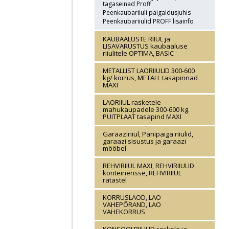
tagaseinad Proff
Peenkaubariiuli paigaldusjuhis
Peenkaubariiulid PROFF lisainfo
KAUBAALUSTE RIIUL ja
LISAVARUSTUS kaubaaluse
riiulitele OPTIMA, BASIC
METALLIST LAORIIULID 300-600
kg/ korrus, METALL tasapinnad
MAXI
LAORIIUL rasketele
mahukaupadele 300-600 kg.
PUITPLAAT tasapind MAXI
Garaaziriiul, Panipaiga riiulid,
garaazi sisustus ja garaazi
mööbel
REHVIRIIUL MAXI, REHVIRIIULID
konteinerisse, REHVIRIIUL
ratastel
KORRUSLAOD, LAO
VAHEPÕRAND, LAO
VAHEKORRUS