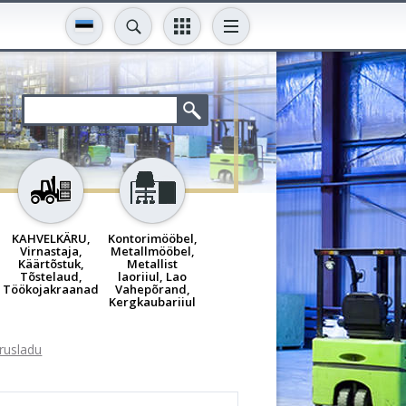
KAHVELKÄRU,
Kontorimööbel,
Virnastaja,
Metallmööbel,
Käärtõstuk,
Metallist
Tõstelaud,
laoriiul, Lao
Töökojakraanad
Vahepõrand,
Kergkaubariiul
rrusladu