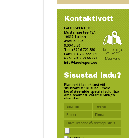
Kontaktivõtt
LAOEKSPERT OÜ
Mustamäe tee 18A
10617 Tallinn
Avatud: E-R
9.00-17.30
Kontaktid ja
Tel: +372 6 722 380
asukoht
Faks: +372 6 722 381
GSM: +372 52 66 297
Meeskond
info@laoekspert.ee
Sisustad ladu?
Planeerid lao ehitust või
sisustamist? Küsi nõu meie
laosüsteemide spetsialistilt. Jäta
oma andmed. Võtame Sinuga
ühendust.