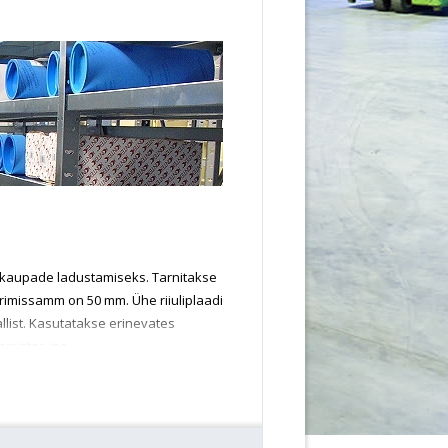
 kaupade ladustamiseks. Tarnitakse
erimissamm on 50 mm. Ühe riiuliplaadi
allist. Kasutatakse erinevates
amistes jne.
mm
mm