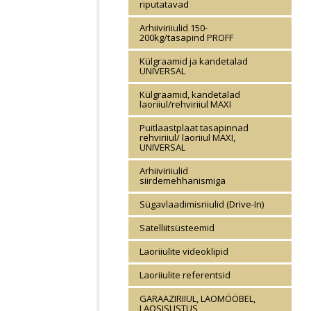
riputatavad
Arhiiviriiulid 150-
200kg/tasapind PROFF
Külgraamid ja kandetalad
UNIVERSAL
Külgraamid, kandetalad
laoriiul/rehviriiul MAXI
Puitlaastplaat tasapinnad
rehviriiul/ laoriiul MAXI,
UNIVERSAL
Arhiiviriiulid
siirdemehhanismiga
Sügavlaadimisriiulid (Drive-In)
Satelliitsüsteemid
Laoriiulite videoklipid
Laoriiulite referentsid
GARAAZIRIIUL, LAOMÖÖBEL,
LAOSISUSTUS