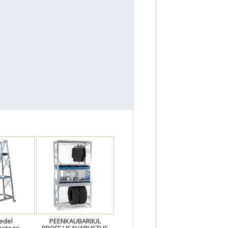
edel
PEENKAUBARIIUL