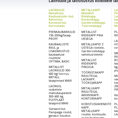
Laoriiulid ja laosisustus kõikidele l
LAORIIULID
METALLKAPP
LA
Metallriiul,
Metallist
Pl
Kaubaaluste riiul,
Riidekapp,
La
Rehviriiul,
Kontorikapp,
ka
Konsoolriiul,
Garderoobikapp,
rii
Korrusladu
Tööriistakapp
Mo
PEENKAUBARIIULID
METALLIST
PL
150-200kg/tasap.
RIIDEKAPP PIKA
RI
PROFF
UKSEGA
LA
KAUBAALUSTE
METALLKAPID Z
HO
RIIUL ja
USTEGA riietele,
vi
LISAVARUSTUS
Garderoobikapp
ME
kaubaaluse
vahetusriietele
RI
riiulitele
METALLIST
BO
OPTIMA, BASIC
RIIDEKAPID
ka
METALLIST
PINGIGA
kg
LAORIIULID 300-
pu
TÖÖRIISTAKAPP
600 kg/ korrus,
RIIULITEGA,
MO
METALL
LAOKAPP,
vä
tasapinnad MAXI
TÖÖKOJAKAPP
ts
LAORIIUL
20
METALLKAPP
rasketele
PR
RIIULITEGA,
mahukaupadele
ARHIIVIKAPP,
Ka
300-600 kg.
KONTORIKAPP
ko
PUITPLAAT
tasapind MAXI
KORISTUSVAHENDITE
PL
KAPP,
PL
Garaaziriiul,
METALLKAPP
ka
Panipaiga riiulid,
riiulite, konksude
LA
garaazi sisustus
ja riputustoruga