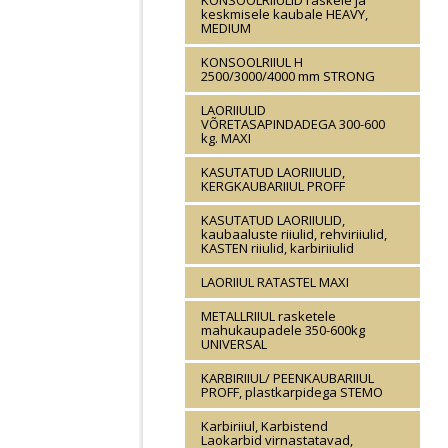
KONSOOLRIIULID raskele ja
keskmisele kaubale HEAVY,
MEDIUM
KONSOOLRIIUL H
2500/3000/4000 mm STRONG
LAORIIULID
VÕRETASAPINDADEGA 300-600
kg. MAXI
KASUTATUD LAORIIULID,
KERGKAUBARIIUL PROFF
KASUTATUD LAORIIULID,
kaubaaluste riiulid, rehviriiulid,
KASTEN riiulid, karbiriiulid
LAORIIUL RATASTEL MAXI
METALLRIIUL rasketele
mahukaupadele 350-600kg
UNIVERSAL
KARBIRIIUL/ PEENKAUBARIIUL
PROFF, plastkarpidega STEMO
Karbiriiul, Karbistend
Laokarbid virnastatavad,