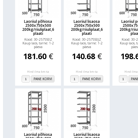
Laoriiul põhiosa
Laoriiul lisaosa
Laoriiul 
2500x750x500
2500x750x500
2500x75
200kg/riiuliplaat,6
200kg/riiuliplaat,6
200kg/riiul
plaati
plaati
plaa
Kood: 30-257550Z
Kood: 30-257550JZ
Kood: 30-
Kaup laos, tarne: 1-2
Kaup laos, tarne: 1-2
Kaup laos, t
päeva
päeva
päev
181.60
€
140.68
€
198.
Hind ilma km-ta
Hind ilma km-ta
Hind ilma
PANE KORVI
PANE KORVI
PAN
Laoriiul põhiosa
Laoriiul lisaosa