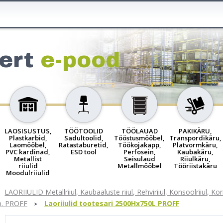
ert
e-pood
LAOSISUSTUS,
TÖÖTOOLID
TÖÖLAUAD
PAKIKÄRU,
Plastkarbid,
Sadultoolid,
Tööstusmööbel,
Transpordikäru,
Laomööbel,
Ratastaburetid,
Töökojakapp,
Platvormkäru,
PVC kardinad,
ESD tool
Perfosein,
Kaubakäru,
Metallist
Seisulaud
Riiulkäru,
riiulid
Metallmööbel
Tööriistakäru
Moodulriiulid
LAORIIULID Metallriiul, Kaubaaluste riiul, Rehviriiul, Konsoolriiul, Ko
p. PROFF
Laoriiulid tootesari 2500Hx750L PROFF