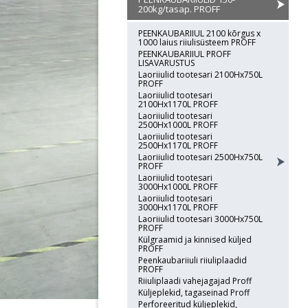
200kg/tasap. PROFF
PEENKAUBARIIUL 2100 kõrgus x
1000 laius riiulisüsteem PROFF
PEENKAUBARIIUL PROFF
LISAVARUSTUS
Laoriiulid tootesari 2100Hx750L
PROFF
Laoriiulid tootesari
2100Hx1170L PROFF
Laoriiulid tootesari
2500Hx1000L PROFF
Laoriiulid tootesari
2500Hx1170L PROFF
Laoriiulid tootesari 2500Hx750L
PROFF
Laoriiulid tootesari
3000Hx1000L PROFF
Laoriiulid tootesari
3000Hx1170L PROFF
Laoriiulid tootesari 3000Hx750L
PROFF
Külgraamid ja kinnised küljed
PROFF
Peenkaubariiuli riiuliplaadid
PROFF
Riiuliplaadi vahejagajad Proff
Küljeplekid, tagaseinad Proff
Perforeeritud küljeplekid,