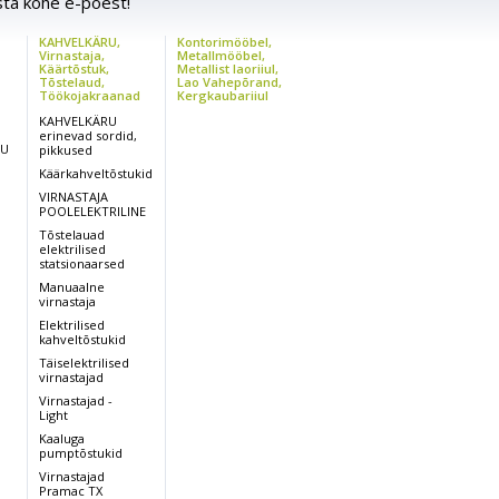
sta kohe e-poest!
KAHVELKÄRU,
Kontorimööbel,
,
Virnastaja,
Metallmööbel,
Käärtõstuk,
Metallist laoriiul,
Tõstelaud,
Lao Vahepõrand,
Töökojakraanad
Kergkaubariiul
KAHVELKÄRU
erinevad sordid,
RU
pikkused
Käärkahveltõstukid
VIRNASTAJA
POOLELEKTRILINE
Tõstelauad
elektrilised
statsionaarsed
Manuaalne
virnastaja
Elektrilised
kahveltõstukid
Täiselektrilised
,
virnastajad
Virnastajad -
Light
Kaaluga
pumptõstukid
Virnastajad
Pramac TX