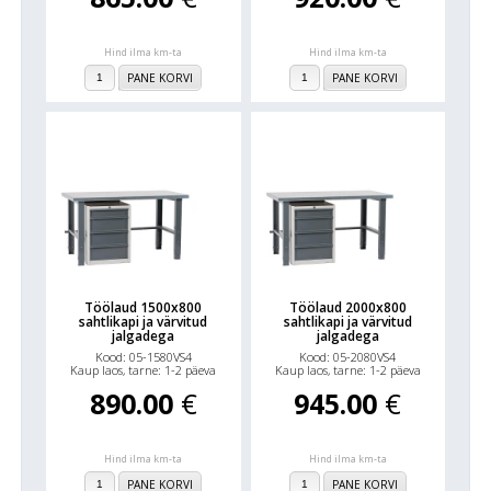
Hind ilma km-ta
Hind ilma km-ta
PANE KORVI
PANE KORVI
Töölaud 1500x800
Töölaud 2000x800
sahtlikapi ja värvitud
sahtlikapi ja värvitud
jalgadega
jalgadega
Kood: 05-1580VS4
Kood: 05-2080VS4
Kaup laos, tarne: 1-2 päeva
Kaup laos, tarne: 1-2 päeva
890.00
€
945.00
€
Hind ilma km-ta
Hind ilma km-ta
PANE KORVI
PANE KORVI