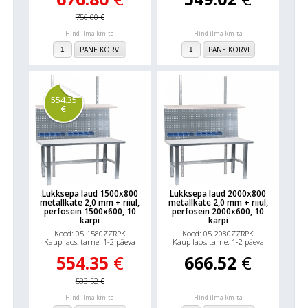
756.00
€
Hind ilma km-ta
Hind ilma km-ta
PANE KORVI
PANE KORVI
554.35
€
Lukksepa laud 1500x800
Lukksepa laud 2000x800
metallkate 2,0 mm + riiul,
metallkate 2,0 mm + riiul,
perfosein 1500x600, 10
perfosein 2000x600, 10
karpi
karpi
Kood: 05-1580ZZRPK
Kood: 05-2080ZZRPK
Kaup laos, tarne: 1-2 päeva
Kaup laos, tarne: 1-2 päeva
554.35
€
666.52
€
583.52
€
Hind ilma km-ta
Hind ilma km-ta