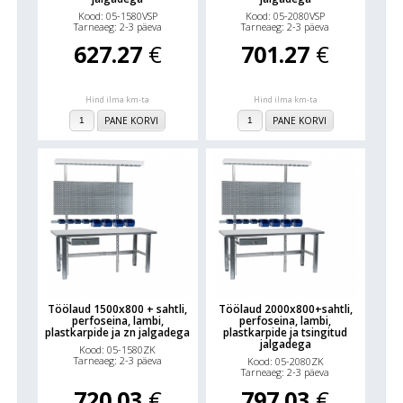
Kood: 05-1580VSP
Kood: 05-2080VSP
Tarneaeg: 2-3 päeva
Tarneaeg: 2-3 päeva
627.27
€
701.27
€
Hind ilma km-ta
Hind ilma km-ta
PANE KORVI
PANE KORVI
Töölaud 1500x800 + sahtli,
Töölaud 2000x800+sahtli,
perfoseina, lambi,
perfoseina, lambi,
plastkarpide ja zn jalgadega
plastkarpide ja tsingitud
jalgadega
Kood: 05-1580ZK
Tarneaeg: 2-3 päeva
Kood: 05-2080ZK
Tarneaeg: 2-3 päeva
720.03
€
797.03
€