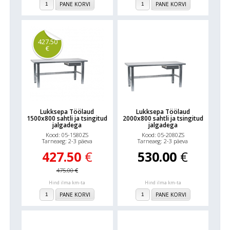
PANE KORVI
PANE KORVI
427.50
€
Lukksepa Töölaud
Lukksepa Töölaud
1500x800 sahtli ja tsingitud
2000x800 sahtli ja tsingitud
jalgadega
jalgadega
Kood: 05-1580ZS
Kood: 05-2080ZS
Tarneaeg: 2-3 päeva
Tarneaeg: 2-3 päeva
427.50
€
530.00
€
475.00
€
Hind ilma km-ta
Hind ilma km-ta
PANE KORVI
PANE KORVI