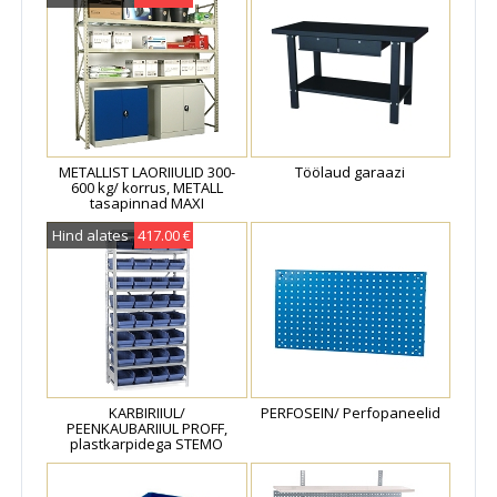
METALLIST LAORIIULID 300-
Töölaud garaazi
600 kg/ korrus, METALL
tasapinnad MAXI
Hind alates
417.00 €
KARBIRIIUL/
PERFOSEIN/ Perfopaneelid
PEENKAUBARIIUL PROFF,
plastkarpidega STEMO