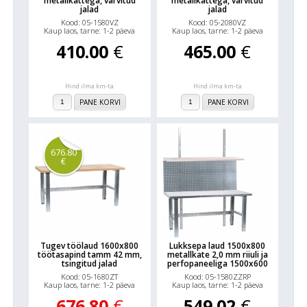
metallkattega, värvitud
metallkattega, värvitud
jalad
jalad
Kood: 05-1580VZ
Kood: 05-2080VZ
Kaup laos, tarne: 1-2 päeva
Kaup laos, tarne: 1-2 päeva
410.00
€
465.00
€
Hind ilma km-ta
Hind ilma km-ta
PANE KORVI
PANE KORVI
676.80
€
Tugev töölaud 1600x800
Lukksepa laud 1500x800
töötasapind tamm 42 mm,
metallkate 2,0 mm riiuli ja
tsingitud jalad
perfopaneeliga 1500x600
Kood: 05-1680ZT
Kood: 05-1580ZZRP
Kaup laos, tarne: 1-2 päeva
Kaup laos, tarne: 1-2 päeva
676.80
€
549.02
€