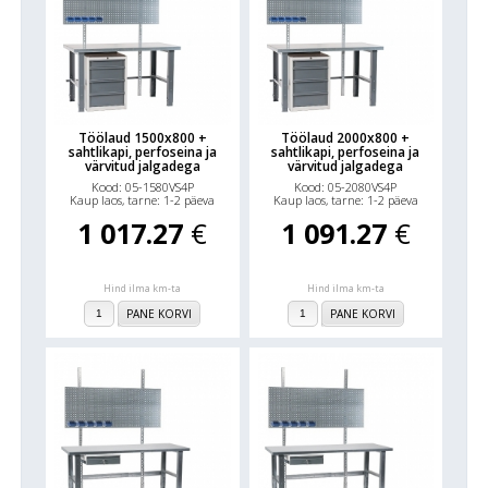
Töölaud 1500x800 +
Töölaud 2000x800 +
sahtlikapi, perfoseina ja
sahtlikapi, perfoseina ja
värvitud jalgadega
värvitud jalgadega
Kood: 05-1580VS4P
Kood: 05-2080VS4P
Kaup laos, tarne: 1-2 päeva
Kaup laos, tarne: 1-2 päeva
1 017.27
€
1 091.27
€
Hind ilma km-ta
Hind ilma km-ta
PANE KORVI
PANE KORVI