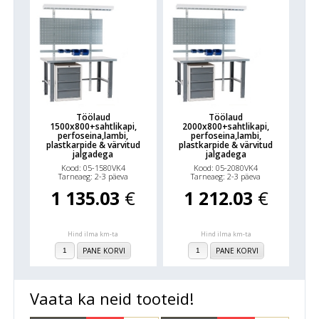
Töölaud
Töölaud
1500x800+sahtlikapi,
2000x800+sahtlikapi,
perfoseina,lambi,
perfoseina,lambi,
plastkarpide & värvitud
plastkarpide & värvitud
jalgadega
jalgadega
Kood: 05-1580VK4
Kood: 05-2080VK4
Tarneaeg: 2-3 päeva
Tarneaeg: 2-3 päeva
1 135.03
€
1 212.03
€
Hind ilma km-ta
Hind ilma km-ta
PANE KORVI
PANE KORVI
Vaata ka neid tooteid!