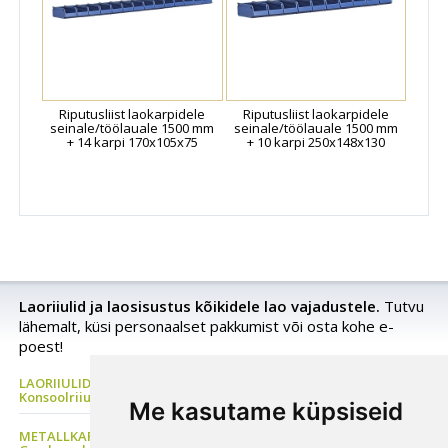
Riputusliist laokarpidele
Riputusliist laokarpidele
seinale/töölauale 1500 mm
seinale/töölauale 1500 mm
+ 14 karpi 170x105x75
+ 10 karpi 250x148x130
Laoriiulid ja laosisustus kõikidele lao vajadustele.
Tutvu
lähemalt, küsi personaalset pakkumist või osta kohe e-
poest!
LAORIIULID Metallriiul, Kaubaaluste riiul, Rehviriiul,
Konsoolriiul, Korrusladu
Me kasutame küpsiseid
METALLKAPP Metallist Riidekapp, Kontorikapp,