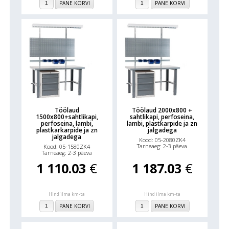
PANE KORVI
PANE KORVI
Töölaud
Töölaud 2000x800 +
1500x800+sahtlikapi,
sahtlikapi, perfoseina,
perfoseina, lambi,
lambi, plastkarpide ja zn
plastkarkarpide ja zn
jalgadega
jalgadega
Kood: 05-2080ZK4
Tarneaeg: 2-3 päeva
Kood: 05-1580ZK4
Tarneaeg: 2-3 päeva
1 110.03
€
1 187.03
€
Hind ilma km-ta
Hind ilma km-ta
PANE KORVI
PANE KORVI