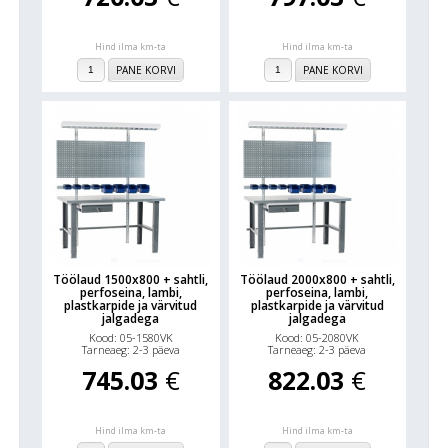
Hind ilma km-ta
Hind ilma km-ta
PANE KORVI
PANE KORVI
Töölaud 1500x800 + sahtli,
Töölaud 2000x800 + sahtli,
perfoseina, lambi,
perfoseina, lambi,
plastkarpide ja värvitud
plastkarpide ja värvitud
jalgadega
jalgadega
Kood: 05-1580VK
Kood: 05-2080VK
Tarneaeg: 2-3 päeva
Tarneaeg: 2-3 päeva
745.03
€
822.03
€
Hind ilma km-ta
Hind ilma km-ta