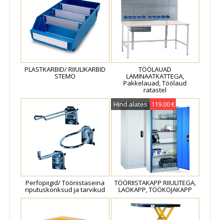
PLASTKARBID/ RIIULIKARBID
TÖÖLAUAD
STEMO
LAMINAATKATTEGA,
Pakkelauad, Töölaud
ratastel
Hind alates
119.00 €
Perfopiigid/ Tööriistaseina
TÖÖRIISTAKAPP RIIULITEGA,
riputuskonksud ja tarvikud
LAOKAPP, TÖÖKOJAKAPP