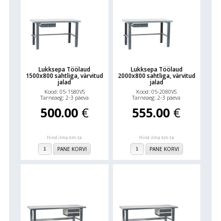
Lukksepa Töölaud
Lukksepa Töölaud
1500x800 sahtliga, värvitud
2000x800 sahtliga, värvitud
jalad
jalad
Kood: 05-1580VS
Kood: 05-2080VS
Tarneaeg: 2-3 päeva
Tarneaeg: 2-3 päeva
500.00
€
555.00
€
Hind ilma km-ta
Hind ilma km-ta
PANE KORVI
PANE KORVI