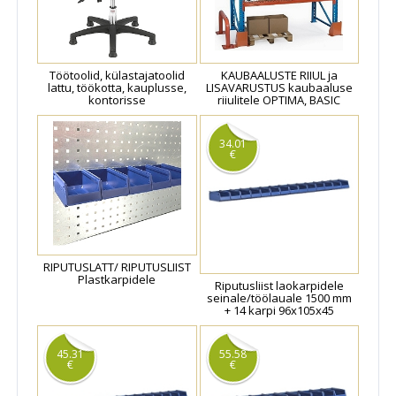
Töötoolid, külastajatoolid
KAUBAALUSTE RIIUL ja
lattu, töökotta, kauplusse,
LISAVARUSTUS kaubaaluse
kontorisse
riiulitele OPTIMA, BASIC
34.01
€
RIPUTUSLATT/ RIPUTUSLIIST
Plastkarpidele
Riputusliist laokarpidele
seinale/töölauale 1500 mm
+ 14 karpi 96x105x45
45.31
55.58
€
€