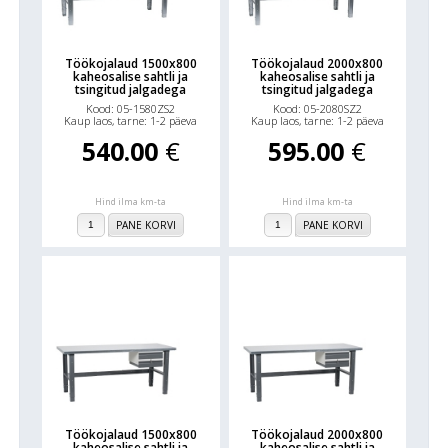
Töökojalaud 1500x800
Töökojalaud 2000x800
kaheosalise sahtli ja
kaheosalise sahtli ja
tsingitud jalgadega
tsingitud jalgadega
Kood: 05-1580ZS2
Kood: 05-2080SZ2
Kaup laos, tarne: 1-2 päeva
Kaup laos, tarne: 1-2 päeva
540.00
€
595.00
€
Hind ilma km-ta
Hind ilma km-ta
PANE KORVI
PANE KORVI
Töökojalaud 1500x800
Töökojalaud 2000x800
kaheosalise sahtli ja
kaheosalise sahtli ja