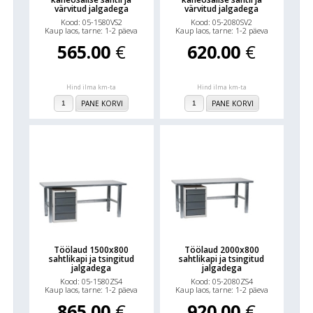
värvitud jalgadega
värvitud jalgadega
Kood: 05-1580VS2
Kood: 05-2080SV2
Kaup laos, tarne: 1-2 päeva
Kaup laos, tarne: 1-2 päeva
565.00
€
620.00
€
Hind ilma km-ta
Hind ilma km-ta
PANE KORVI
PANE KORVI
Töölaud 1500x800
Töölaud 2000x800
sahtlikapi ja tsingitud
sahtlikapi ja tsingitud
jalgadega
jalgadega
Kood: 05-1580ZS4
Kood: 05-2080ZS4
Kaup laos, tarne: 1-2 päeva
Kaup laos, tarne: 1-2 päeva
865.00
€
920.00
€