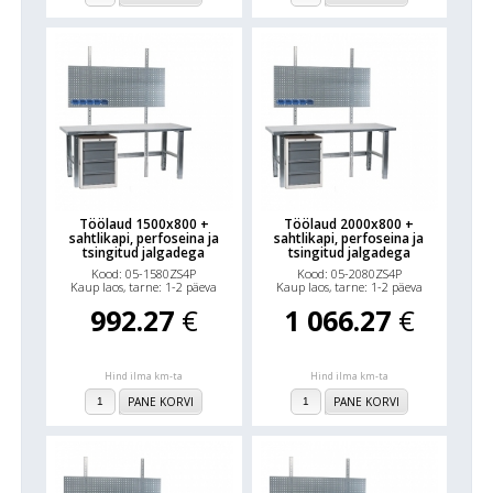
Töölaud 1500x800 +
Töölaud 2000x800 +
sahtlikapi, perfoseina ja
sahtlikapi, perfoseina ja
tsingitud jalgadega
tsingitud jalgadega
Kood: 05-1580ZS4P
Kood: 05-2080ZS4P
Kaup laos, tarne: 1-2 päeva
Kaup laos, tarne: 1-2 päeva
992.27
€
1 066.27
€
Hind ilma km-ta
Hind ilma km-ta
PANE KORVI
PANE KORVI