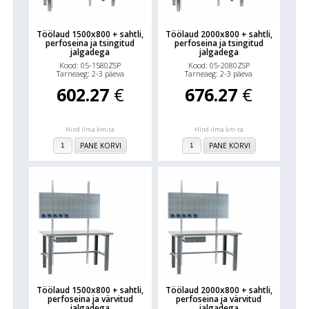
Töölaud 1500x800 + sahtli,
Töölaud 2000x800 + sahtli,
perfoseina ja tsingitud
perfoseina ja tsingitud
jalgadega
jalgadega
Kood: 05-1580ZSP
Kood: 05-2080ZSP
Tarneaeg: 2-3 päeva
Tarneaeg: 2-3 päeva
602.27
€
676.27
€
Hind ilma km-ta
Hind ilma km-ta
PANE KORVI
PANE KORVI
Töölaud 1500x800 + sahtli,
Töölaud 2000x800 + sahtli,
perfoseina ja värvitud
perfoseina ja värvitud
jalgadega
jalgadega