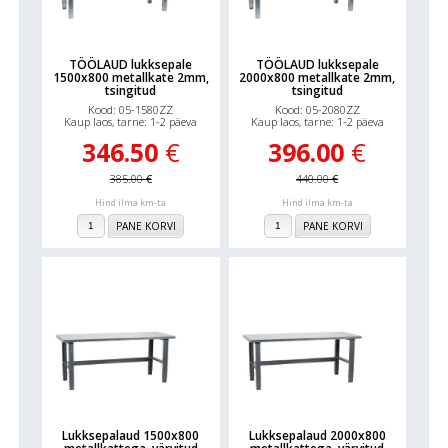
TÖÖLAUD lukksepale
TÖÖLAUD lukksepale
1500x800 metallkate 2mm,
2000x800 metallkate 2mm,
tsingitud
tsingitud
Kood: 05-1580ZZ
Kood: 05-2080ZZ
Kaup laos, tarne: 1-2 päeva
Kaup laos, tarne: 1-2 päeva
346.50
€
396.00
€
385.00
€
440.00
€
Hind ilma km-ta
Hind ilma km-ta
PANE KORVI
PANE KORVI
Lukksepalaud 1500x800
Lukksepalaud 2000x800