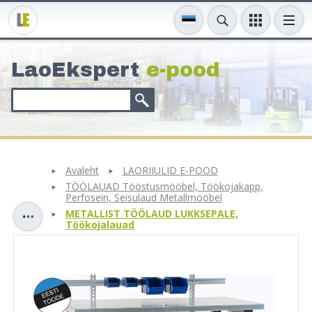
LaoEkspert
e-pood
Avaleht
LAORIIULID E-POOD
TÖÖLAUAD Tööstusmööbel, Töökojakapp,
Perfosein, Seisulaud Metallmööbel
METALLIST TÖÖLAUD LUKKSEPALE,
Töökojalauad