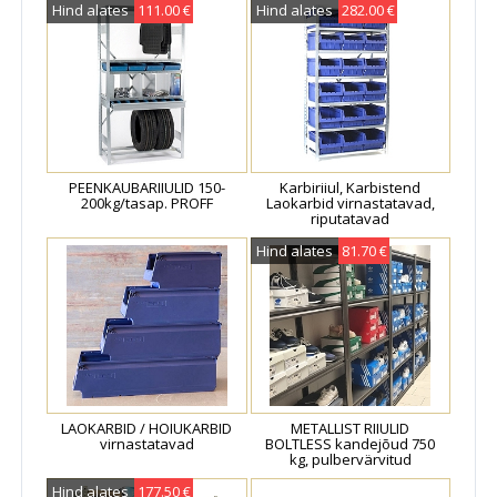
Hind alates
111.00 €
Hind alates
282.00 €
PEENKAUBARIIULID 150-
Karbiriiul, Karbistend
200kg/tasap. PROFF
Laokarbid virnastatavad,
riputatavad
Hind alates
81.70 €
LAOKARBID / HOIUKARBID
METALLIST RIIULID
virnastatavad
BOLTLESS kandejõud 750
kg, pulbervärvitud
Hind alates
177.50 €