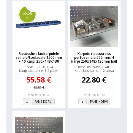
55.58
€
Riputusliist laokarpidele
Karpide riputusrelss
seinale/töölauale 1500 mm
perfoseinale 555 mm, 4
+ 10 karpi 250x148x130
karpi 250x148x130mm hall
Kood: 05-KL153074
Kood: 05-741953074H
Kaup laos, tarne: 1-2 päeva
Kaup laos, tarne: 1-2 päeva
55.58
€
22.80
€
58.50
€
Hind ilma km-ta
Hind ilma km-ta
PANE KORVI
PANE KORVI