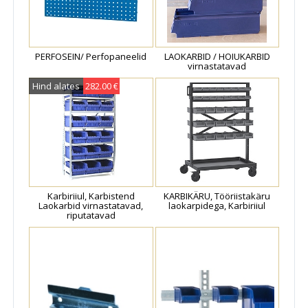
PERFOSEIN/ Perfopaneelid
LAOKARBID / HOIUKARBID
virnastatavad
Hind alates
282.00 €
Karbiriiul, Karbistend
KARBIKÄRU, Tööriistakäru
Laokarbid virnastatavad,
laokarpidega, Karbiriiul
riputatavad