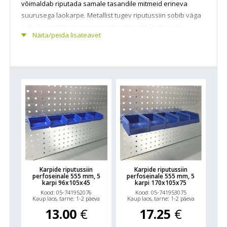
võimaldab riputada samale tasandile mitmeid erineva
suurusega laokarpe. Metallist tugev riputussiin sobib väga
paljude tootjate tagaservast riputatavate laokarpide
Näita/peida lisateavet
riputamiseks. Osad riputusliistud sobivad kinnitamiseks
otse seina või ka perfopostide külge. Perfoseina
kinnitamiseks on valikus spetsiaalsed riputuslatid
kinnitusnagade ja fikseerimiskruvidega. Karbiliist
perfopaneelile sobib avade mõõduga 9 x 9 mm, avade
tsentrite vahe 38mm (c/c) GWS/Sovella standard.
Karpide riputussiin
Karpide riputussiin
perfoseinale 555 mm, 5
perfoseinale 555 mm, 5
karpi 96x105x45
karpi 170x105x75
Kood: 05-741952076
Kood: 05-741953075
Kaup laos, tarne: 1-2 päeva
Kaup laos, tarne: 1-2 päeva
13.00
€
17.25
€