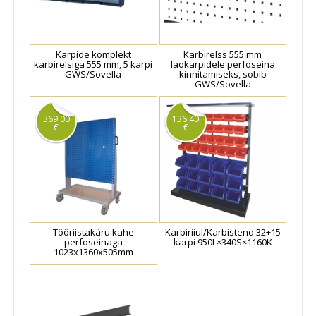
Karpide komplekt
Karbirelss 555 mm
karbirelsiga 555 mm, 5 karpi
laokarpidele perfoseina
GWS/Sovella
kinnitamiseks, sobib
GWS/Sovella
369.00
136.40
€
€
Tööriistakäru kahe
Karbiriiul/Karbistend 32+15
perfoseinaga
karpi 950L×340S×1160K
1023x1360x505mm