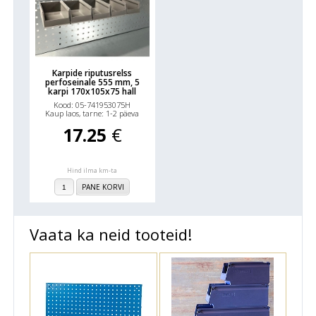
Karpide riputusrelss
perfoseinale 555 mm, 5
karpi 170x105x75 hall
Kood: 05-741953075H
Kaup laos, tarne: 1-2 päeva
17.25
€
Hind ilma km-ta
PANE KORVI
Vaata ka neid tooteid!