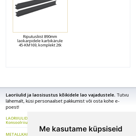
Riputusliist 890mm
laokarpidele karbikärule
45-KM169, komplekt 2tk
Laoriiulid ja laosisustus kõikidele lao vajadustele.
Tutvu
lähemalt, küsi personaalset pakkumist või osta kohe e-
poest!
LAORIIULID Metallriiul, Kaubaaluste riiul, Rehviriiul,
Konsoolriiul, Korrusladu
Me kasutame küpsiseid
METALLKAPP Metallist Riidekapp, Kontorikapp,