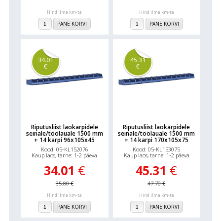
Hind ilma km-ta
Hind ilma km-ta
PANE KORVI
PANE KORVI
34.01
45.31
€
€
Riputusliist laokarpidele
Riputusliist laokarpidele
seinale/töölauale 1500 mm
seinale/töölauale 1500 mm
+ 14 karpi 96x105x45
+ 14 karpi 170x105x75
Kood: 05-KL152076
Kood: 05-KL153075
Kaup laos, tarne: 1-2 päeva
Kaup laos, tarne: 1-2 päeva
34.01
€
45.31
€
35.80
€
47.70
€
Hind ilma km-ta
Hind ilma km-ta
PANE KORVI
PANE KORVI