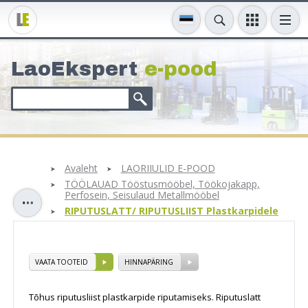
LaoEkspert
e-pood
Avaleht
LAORIIULID E-POOD
TÖÖLAUAD Tööstusmööbel, Töökojakapp,
Perfosein, Seisulaud Metallmööbel
RIPUTUSLATT/ RIPUTUSLIIST Plastkarpidele
VAATA TOOTEID
HINNAPÄRING
Tõhus riputusliist plastkarpide riputamiseks. Riputuslatt