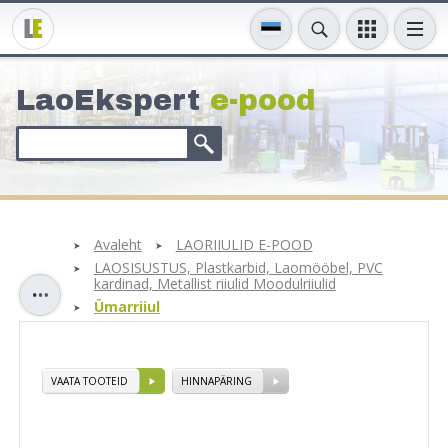
LaoEkspert
e-pood
Avaleht
LAORIIULID E-POOD
LAOSISUSTUS, Plastkarbid, Laomööbel, PVC
kardinad, Metallist riiulid Moodulriiulid
Ümarriiul
VAATA TOOTEID
HINNAPÄRING