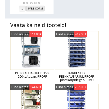
Hind ilma km-ta
PANE KORVI
Vaata ka neid tooteid!
Hind alates
111.00 €
Hind alates
417.00 €
PEENKAUBARIIULID 150-
KARBIRIIUL/
200kg/tasap. PROFF
PEENKAUBARIIUL PROFF,
plastkarpidega STEMO
Hind alates
144.60 €
Hind alates
282.00 €