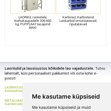
LAORIIUL rasketele
Karbiriiul, Karbistend
mahukaupadele 300-600
Laokarbid virnastatavad,
kg. PUITPLAAT tasapind
riputatavad
MAXI
Laoriiulid ja laosisustus kõikidele lao vajadustele.
Tutvu
lähemalt, küsi personaalset pakkumist või osta kohe e-
poest!
LAORIIULID Metallriiul, Kaubaaluste riiul, Rehviriiul,
Konsoolriiul, Korrusladu
Me kasutame küpsiseid
METALLKAPP Metallist Riidekapp, Kontorikapp,
Garderoobikapp, Tööriistakapp
Me kasutame küpsiseid ja muid