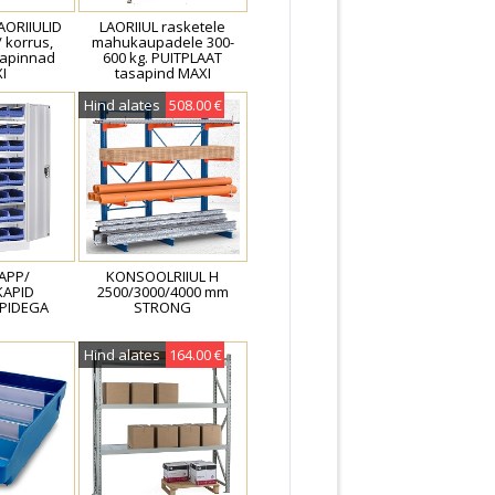
AORIIULID
LAORIIUL rasketele
 korrus,
mahukaupadele 300-
sapinnad
600 kg. PUITPLAAT
I
tasapind MAXI
Hind alates
508.00 €
APP/
KONSOOLRIIUL H
KAPID
2500/3000/4000 mm
PIDEGA
STRONG
Hind alates
164.00 €