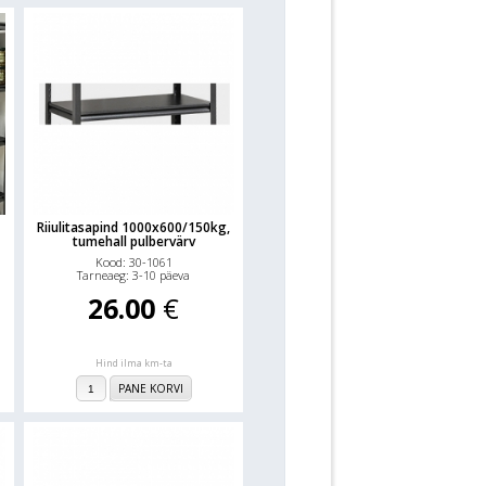
Riiulitasapind 1000x600/150kg,
tumehall pulbervärv
Kood: 30-1061
Tarneaeg: 3-10 päeva
26.00
€
Hind ilma km-ta
PANE KORVI