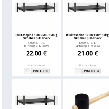
Riiulitasapind 1000x500/150kg,
Riiulitasapind 1000x400/150kg
tumehall pulbervärv
tumehall pulbervärv
Kood: 30-1050
Kood: 30-1040
Tarneaeg: 3-10 päeva
Tarneaeg: 3-10 päeva
22.00
€
21.00
€
Hind ilma km-ta
Hind ilma km-ta
PANE KORVI
PANE KORVI