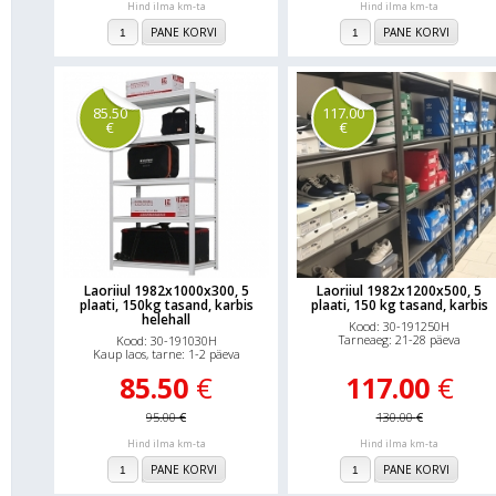
Hind ilma km-ta
Hind ilma km-ta
PANE KORVI
PANE KORVI
85.50
117.00
€
€
Laoriiul 1982x1000x300, 5
Laoriiul 1982x1200x500, 5
plaati, 150kg tasand, karbis
plaati, 150 kg tasand, karbis
helehall
Kood: 30-191250H
Tarneaeg: 21-28 päeva
Kood: 30-191030H
Kaup laos, tarne: 1-2 päeva
85.50
€
117.00
€
95.00
€
130.00
€
Hind ilma km-ta
Hind ilma km-ta
PANE KORVI
PANE KORVI