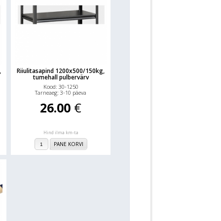
,
Riiulitasapind 1200x500/150kg,
tumehall pulbervärv
Kood: 30-1250
Tarneaeg: 3-10 päeva
26.00
€
Hind ilma km-ta
PANE KORVI