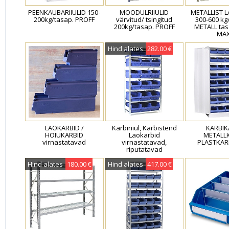
PEENKAUBARIIULID 150-
MOODULRIIULID
METALLIST L
200kg/tasap. PROFF
värvitud/ tsingitud
300-600 kg/
200kg/tasap. PROFF
METALL ta
MAX
Hind alates
282.00 €
LAOKARBID /
Karbiriiul, Karbistend
KARBIK
HOIUKARBID
Laokarbid
METALL
virnastatavad
virnastatavad,
PLASTKAR
riputatavad
Hind alates
180.00 €
Hind alates
417.00 €