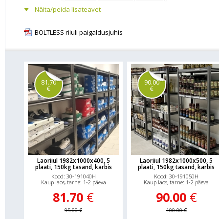
saadaval lisatasapinnad. Metallriiul on lihtne monteerida ilma po
Näita/peida lisateavet
koheseks menteerimiseks kummihaamer. Metallriiulite regulee
Metallist riiul BOLTLESS on iseseisev täis riiulikomplekt, mis teeb 
hõlpsaks, kuna saate vajadusel kõiki sektsioone alati ümber tõsta
BOLTLESS riiuli paigaldusjuhis
BOLTLESS on kahelt poolt teenindatav ja ei vaja tagumisi diagonaa
moodustada ka kaks madalat riiulisektsiooni. Riiuli tasapind ko
profiilist ja ühest metallist riiuliplaadist külge keevitatud tugevd
kauplusse, arhiivi, lattu, kodumajapidamisse ja töökotta.
Kogu r
ühtlase koormuse korral.
81.70
90.00
€
€
Laoriiul 1982x1000x400, 5
Laoriiul 1982x1000x500, 5
plaati, 150kg tasand, karbis
plaati, 150kg tasand, karbis
Kood: 30-191040H
Kood: 30-191050H
Kaup laos, tarne: 1-2 päeva
Kaup laos, tarne: 1-2 päeva
81.70
€
90.00
€
95.00
€
100.00
€