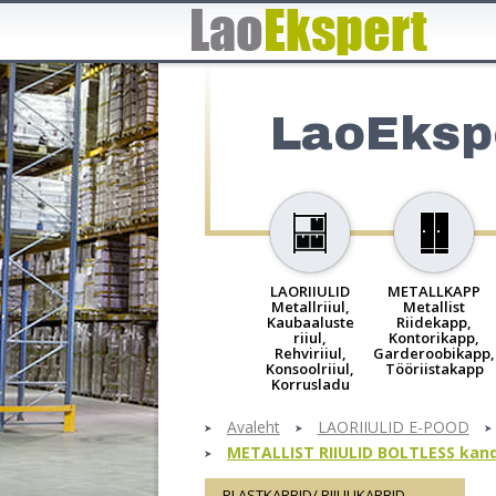
LaoEksp
LAORIIULID
METALLKAPP
Metallriiul,
Metallist
Kaubaaluste
Riidekapp,
riiul,
Kontorikapp,
Rehviriiul,
Garderoobikapp,
Konsoolriiul,
Tööriistakapp
Korrusladu
Avaleht
LAORIIULID E-POOD
METALLIST RIIULID BOLTLESS kand
PLASTKARBID/ RIIULIKARBID