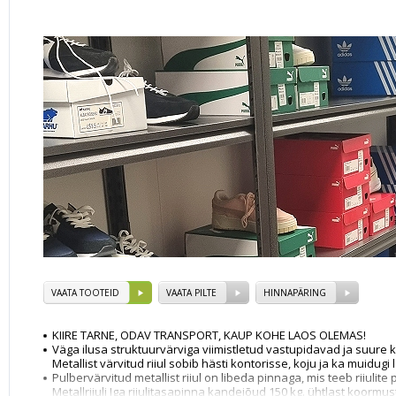
VAATA TOOTEID
VAATA PILTE
HINNAPÄRING
KIIRE TARNE, ODAV TRANSPORT, KAUP KOHE LAOS OLEMAS!
Väga ilusa struktuurvärviga viimistletud vastupidavad ja suure
Metallist värvitud riiul sobib hästi kontorisse, koju ja ka muidugi
Pulbervärvitud metallist riiul on libeda pinnaga, mis teeb riiulite
Metallriiuli
Iga riiulitasapinna kandejõud 150 kg
. ühtlast koormust.