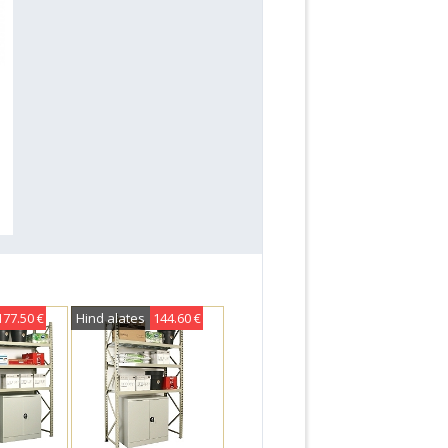
177.50 €
Hind alates
144.60 €