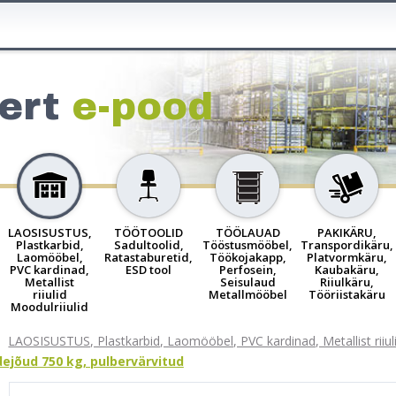
ert
e-pood
LAOSISUSTUS,
TÖÖTOOLID
TÖÖLAUAD
PAKIKÄRU,
Plastkarbid,
Sadultoolid,
Tööstusmööbel,
Transpordikäru,
Laomööbel,
Ratastaburetid,
Töökojakapp,
Platvormkäru,
PVC kardinad,
ESD tool
Perfosein,
Kaubakäru,
Metallist
Seisulaud
Riiulkäru,
riiulid
Metallmööbel
Tööriistakäru
Moodulriiulid
LAOSISUSTUS, Plastkarbid, Laomööbel, PVC kardinad, Metallist riiuli
ejõud 750 kg, pulbervärvitud