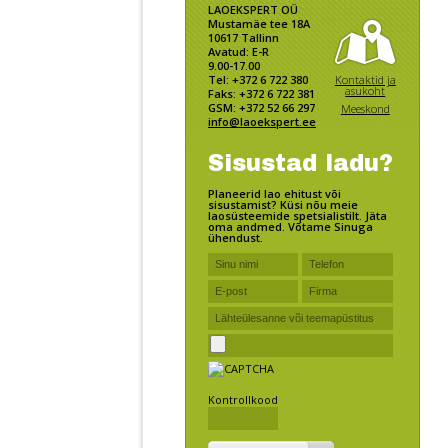
LAOEKSPERT OÜ
Mustamäe tee 18A
10617 Tallinn
Avatud: E-R
9.00-17.00
Kontaktid ja
Tel: +372 6 722 380
asukoht
Faks: +372 6 722 381
GSM: +372 52 66 297
Meeskond
info@laoekspert.ee
Sisustad ladu?
Planeerid lao ehitust või
sisustamist? Küsi nõu meie
laosüsteemide spetsialistilt. Jäta
oma andmed. Võtame Sinuga
ühendust.
Kontrollkood