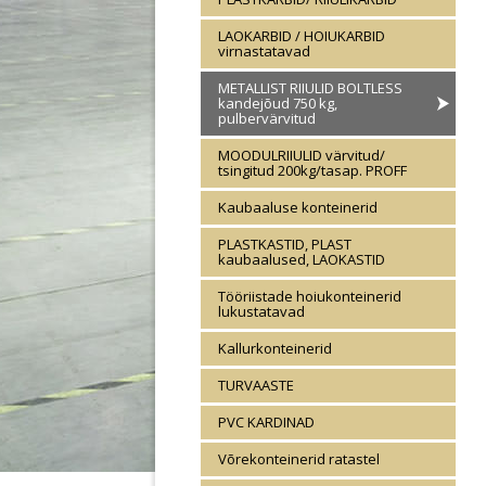
LAOKARBID / HOIUKARBID
virnastatavad
METALLIST RIIULID BOLTLESS
kandejõud 750 kg,
pulbervärvitud
MOODULRIIULID värvitud/
tsingitud 200kg/tasap. PROFF
Kaubaaluse konteinerid
PLASTKASTID, PLAST
kaubaalused, LAOKASTID
Tööriistade hoiukonteinerid
lukustatavad
Kallurkonteinerid
TURVAASTE
PVC KARDINAD
Võrekonteinerid ratastel