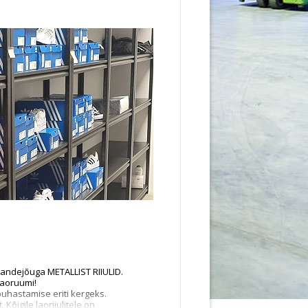
 kandejõuga METALLIST RIIULID.
 laoruumi!
 puhastamise eriti kergeks.
 Kõigile laoriiulitele on