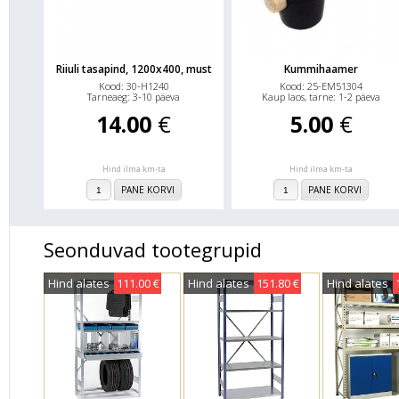
Riiuli tasapind, 1200x400, must
Kummihaamer
Kood: 30-H1240
Kood: 25-EM51304
Tarneaeg: 3-10 päeva
Kaup laos, tarne: 1-2 päeva
14.00
€
5.00
€
Hind ilma km-ta
Hind ilma km-ta
PANE KORVI
PANE KORVI
Seonduvad tootegrupid
Hind alates
111.00 €
Hind alates
151.80 €
Hind alates