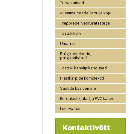
Turvakaitsed
Alumiiniumredel lattu ja koju
Treppredel vedruratastega
Tõstukikorv
Ümarriiul
Prügikonteinerid,
prügikotikärud
Tõstuki kahvlipikendused
Plastkarpide komplektid
Vaatide käsitlemine
Euroaluste jalad ja PVC katted
Lumesahad
Kontaktivõtt