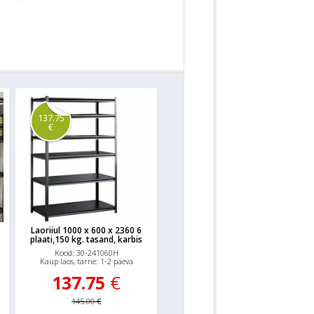
ltide ja mutriteta. Komplektis ka
rimissamm kõrguses 38 mm.
riiulite paigutamise ruumis eriti
 või ka teise ruumi viia. Laoriiul
l tugesid. Riiulidetailidest saab
osneb neljast 53 mm kõrgusest z-
usribiga. Sobib ideaalselt
iiuli kandejõud kuni 750 kg
.
137.75
€
Laoriiul 1000 x 600 x 2360 6
plaati,150 kg. tasand, karbis
Kood: 30-241060H
Kaup laos, tarne: 1-2 päeva
137.75
€
145.00
€