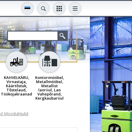
KAHVELKÄRU,
Kontorimööbel,
Virnastaja,
Metallmööbel,
Käärtõstuk,
Metallist
Tõstelaud,
laoriiul, Lao
Töökojakraanad
Vahepõrand,
Kergkaubariiul
d Moodulriiulid