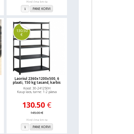
Hind ilma km-ta
PANE KORVI
130.50
€
Laoriiul 2360x1200x500, 6
plaati, 150 kg tasand, karbis
Kood: 30-241250H
Kaup laos, tarne: 1-2 päeva
130.50
€
145.00
€
Hind ilma km-ta
PANE KORVI