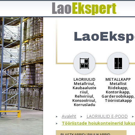
LaoEksp
LAORIIULID
METALLKAPP
Metallriiul,
Metallist
Kaubaaluste
Riidekapp,
riiul,
Kontorikapp,
Rehviriiul,
Garderoobikapp,
Konsoolriiul,
Tööriistakapp
Korrusladu
Avaleht
LAORIIULID E-POOD
Tööriistade hoiukonteinerid luk
PLASTKARBID/ RIIULIKARBID