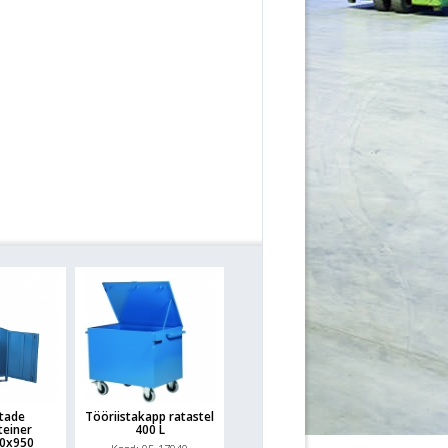
stade
Tööriistakapp ratastel
teiner
400 L
0x950