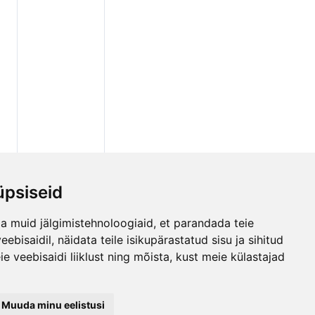
psiseid
a muid jälgimistehnoloogiaid, et parandada teie
bisaidil, näidata teile isikupärastatud sisu ja sihitud
e veebisaidi liiklust ning mõista, kust meie külastajad
Muuda minu eelistusi