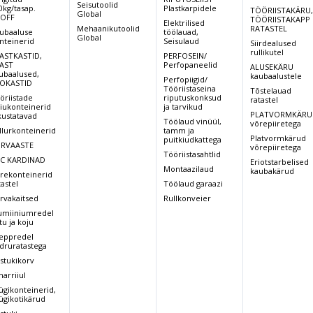
Seisutoolid
0kg/tasap.
Plastkarpidele
TÖÖRIISTAKÄRU
Global
OFF
TÖÖRIISTAKAPP
Elektrilised
Mehaanikutoolid
RATASTEL
ubaaluse
töölauad,
Global
nteinerid
Seisulaud
Siirdealused
rullikutel
ASTKASTID,
PERFOSEIN/
AST
Perfopaneelid
ALUSEKÄRU
ubaalused,
kaubaalustele
Perfopiigid/
OKASTID
Tööriistaseina
Tõstelauad
öriistade
riputuskonksud
ratastel
iukonteinerid
ja tarvikud
PLATVORMKÄRU
kustatavad
Töölaud vinüül,
võrepiiretega
llurkonteinerid
tamm ja
Platvormkärud
puitkiudkattega
RVAASTE
võrepiiretega
Tööriistasahtlid
C KARDINAD
Eriotstarbelised
Montaazilaud
kaubakärud
rekonteinerid
tastel
Töölaud garaazi
rvakaitsed
Rullkonveier
umiiniumredel
tu ja koju
eppredel
druratastega
stukikorv
arriiul
ügikonteinerid,
ügikotikärud