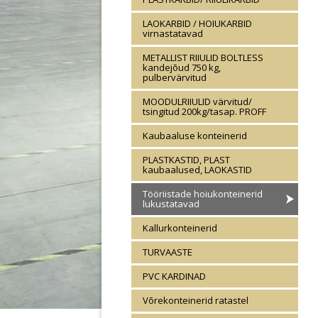
LAOKARBID / HOIUKARBID
virnastatavad
METALLIST RIIULID BOLTLESS
kandejõud 750 kg,
pulbervärvitud
MOODULRIIULID värvitud/
tsingitud 200kg/tasap. PROFF
Kaubaaluse konteinerid
PLASTKASTID, PLAST
kaubaalused, LAOKASTID
Tööriistade hoiukonteinerid
lukustatavad
Kallurkonteinerid
TURVAASTE
PVC KARDINAD
Võrekonteinerid ratastel