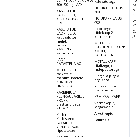
Tõ
VÕRETASAPINDADEGA
kaldkatusega
ka
300-600 kg. MAXI
HOIUKAPID LAIUS
Pl
KASUTATUD
300
ko
LAORIIULID,
HOIUKAPP LAIUS
KERGKAUBARIIUL
Va
400
PROFF
kä
Poolkõrge
KASUTATUD
Eu
riidekapp 2-
LAORIIULID,
ja
korruseline
kaubaaluste
riiulid,
Lu
METALLIST
rehviriiulid,
GARDEROOBIKAPP
KASTEN riiulid,
KOOLI,
karbiriiulid
LASTEAEDA
LAORIIUL
METALLKAPP
RATASTEL MAXI
riiulitega ja
riidepuutoruga
METALLRIIUL
rasketele
Pingid ja pingid
mahukaupadele
nagidega
350-600kg
UNIVERSAL
Riidekappide
lisavarustus
KARBIRIIUL/
PEENKAUBARIIUL
KEMIKAALIKAPP
PROFF,
Võtmekapid,
plastkarpidega
laegaskapid
STEMO
Arvutikapid
Karbiriiul,
Karbistend
Failikapid
Laokarbid
virnastatavad,
riputatavad
Arhiiviriiulid 150-