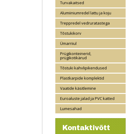
Turvakaitsed
Alumiiniumredel lattu ja koju
Treppredel vedruratastega
Tõstukikorv
Ümarriiul
Prügikonteinerid,
prügikotikärud
Tõstuki kahvlipikendused
Plastkarpide komplektid
Vaatide käsitlemine
Euroaluste jalad ja PVC katted
Lumesahad
Kontaktivõtt