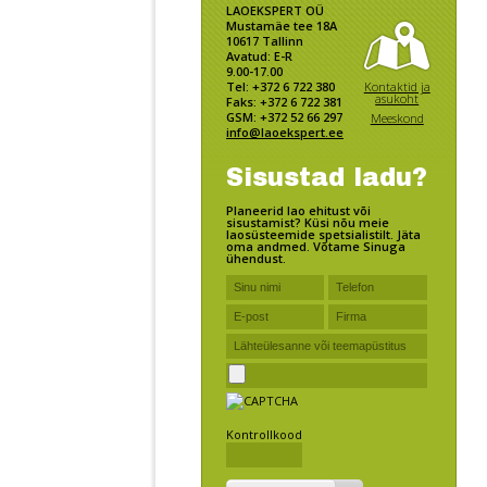
LAOEKSPERT OÜ
Mustamäe tee 18A
10617 Tallinn
Avatud: E-R
9.00-17.00
Kontaktid ja
Tel: +372 6 722 380
asukoht
Faks: +372 6 722 381
GSM: +372 52 66 297
Meeskond
info@laoekspert.ee
Sisustad ladu?
Planeerid lao ehitust või
sisustamist? Küsi nõu meie
laosüsteemide spetsialistilt. Jäta
oma andmed. Võtame Sinuga
ühendust.
Kontrollkood