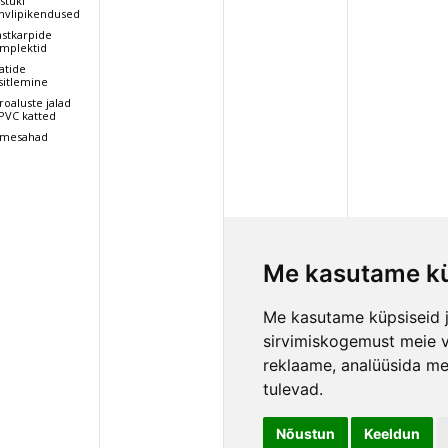
stuki
hvlipikendused
astkarpide
mplektid
atide
sitlemine
roaluste jalad
 PVC katted
mesahad
Me kasutame kü
Me kasutame küpsiseid j
sirvimiskogemust meie vee
reklaame, analüüsida mei
tulevad.
Nõustun
Keeldun