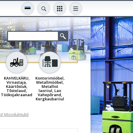
KAHVELKÄRU,
Kontorimööbel,
Virnastaja,
Metallmööbel,
Käärtõstuk,
Metallist
Tõstelaud,
laoriiul, Lao
Töökojakraanad
Vahepõrand,
Kergkaubariiul
d Moodulriiulid