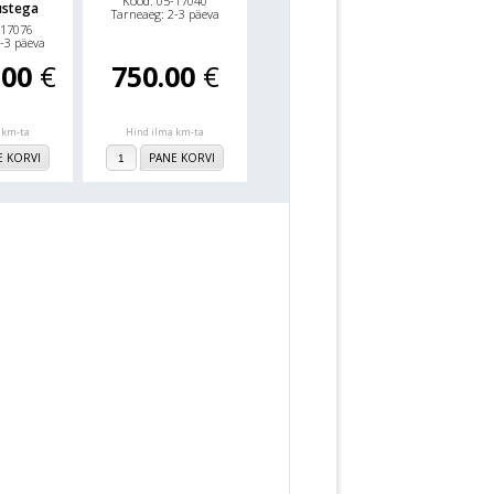
Kood: 05-17040
ustega
Tarneaeg: 2-3 päeva
-17076
-3 päeva
.00
€
750.00
€
 km-ta
Hind ilma km-ta
E KORVI
PANE KORVI