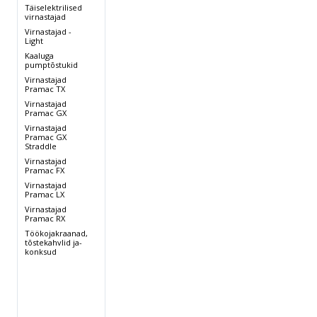
Täiselektrilised
,
virnastajad
Virnastajad -
Light
Kaaluga
pumptõstukid
Virnastajad
Pramac TX
Virnastajad
Pramac GX
Virnastajad
Pramac GX
Straddle
Virnastajad
Pramac FX
Virnastajad
Pramac LX
Virnastajad
Pramac RX
Töökojakraanad,
tõstekahvlid ja-
konksud