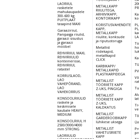
LAORIIUL
20
METALLKAPP
rasketele
PR
RIIULITEGA,
mahukaupadele
ARHIIVIKAPP,
Ka
300-600 kg.
KONTORIKAPP
ko
PUITPLAAT
tasapind MAXI
KORISTUSVAHENDITE
PL
KAPP,
PL
Garaaziriiul,
METALLKAPP
ka
Panipaiga riiulid,
riiulite, konksude
LA
garaazi sisustus
ja riputustoruga
ja garaazi
Tö
mööbel
Metallist
ho
riidekapid,
lu
REHVIRIIUL MAXI,
metallkapid
REHVIRIIULID
Ka
CLICK
konteinerisse,
TU
REHVIRIIUL
KARBIKAPP/
ratastel
METALLKAPID
PV
PLASTKARPIDEGA
KORRUSLAOD,
Võ
LAO
METALLIST
ra
VAHEPÕRAND,
TÖÖRIIETE KAPP
LAO
Tu
Z-UKS, PINGIGA
VAHEKORRUS
Al
METALLIST
KONSOOLRIIULID
lat
TÖÖRIIETE KAPP
raskele ja
Z-UKS,
Tr
keskmisele
KALDKATUS
ve
kaubale HEAVY,
METALLIST
MEDIUM
Tõ
GARDEROOBIKAPP
KONSOOLRIIUL H
lühikese uksega
Üm
2500/3000/4000
METALLIST
Pr
mm STRONG
VAHETUSRIIETE
pr
LAORIIULID
KAPP