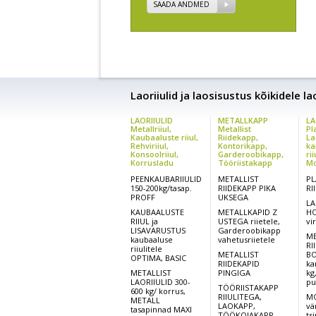
SAADA ANDMED
Laoriiulid ja laosisustus kõikidele l
LAORIIULID
METALLKAPP
LA
Metallriiul,
Metallist
Pl
Kaubaaluste riiul,
Riidekapp,
La
Rehviriiul,
Kontorikapp,
ka
Konsoolriiul,
Garderoobikapp,
rii
Korrusladu
Tööriistakapp
Mo
PEENKAUBARIIULID
METALLIST
PL
150-200kg/tasap.
RIIDEKAPP PIKA
RI
PROFF
UKSEGA
LA
KAUBAALUSTE
METALLKAPID Z
HO
RIIUL ja
USTEGA riietele,
vi
LISAVARUSTUS
Garderoobikapp
ME
kaubaaluse
vahetusriietele
RI
riiulitele
METALLIST
BO
OPTIMA, BASIC
RIIDEKAPID
ka
METALLIST
PINGIGA
kg
LAORIIULID 300-
pu
TÖÖRIISTAKAPP
600 kg/ korrus,
RIIULITEGA,
MO
METALL
LAOKAPP,
vä
tasapinnad MAXI
TÖÖKOJAKAPP
ts