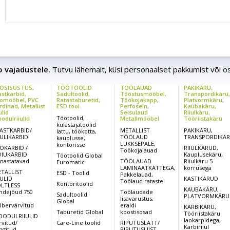
ao vajadustele.
Tutvu lähemalt, küsi personaalset pakkumist või o
OSISUSTUS,
TÖÖTOOLID
TÖÖLAUAD
PAKIKÄRU,
astkarbid,
Sadultoolid,
Tööstusmööbel,
Transpordikäru
omööbel, PVC
Ratastaburetid,
Töökojakapp,
Platvormkäru,
rdinad, Metallist
ESD tool
Perfosein,
Kaubakäru,
ulid
Seisulaud
Riiulkäru,
Töötoolid,
odulriiulid
Metallmööbel
Tööriistakäru
külastajatoolid
ASTKARBID/
METALLIST
PAKIKÄRU,
lattu, töökotta,
IULIKARBID
TÖÖLAUD
TRANSPORDIKÄ
kauplusse,
LUKKSEPALE,
kontorisse
OKARBID /
RIIULKÄRUD,
Töökojalauad
IUKARBID
Kauplusekäru,
Töötoolid Global
rnastatavad
TÖÖLAUAD
Riiulkäru 5
Euromatic
LAMINAATKATTEGA,
korrusega
TALLIST
ESD - Toolid
Pakkelauad,
IULID
KASTIKÄRUD
Töölaud ratastel
Kontoritoolid
LTLESS
KAUBAKÄRU,
ndejõud 750
Töölaudade
Sadultoolid
PLATVORMKÄRU
,
lisavarustus,
Global
lbervärvitud
eraldi
KARBIKÄRU,
Taburetid Global
koostisosad
Tööriistakäru
ODULRIIULID
laokarpidega,
rvitud/
Care-Line toolid
RIPUTUSLATT/
Karbiriiul
ingitud
RIPUTUSLIIST