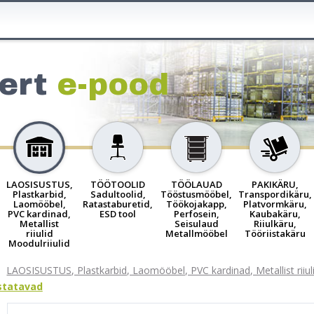
ert
e-pood
LAOSISUSTUS,
TÖÖTOOLID
TÖÖLAUAD
PAKIKÄRU,
Plastkarbid,
Sadultoolid,
Tööstusmööbel,
Transpordikäru,
Laomööbel,
Ratastaburetid,
Töökojakapp,
Platvormkäru,
PVC kardinad,
ESD tool
Perfosein,
Kaubakäru,
Metallist
Seisulaud
Riiulkäru,
riiulid
Metallmööbel
Tööriistakäru
Moodulriiulid
LAOSISUSTUS, Plastkarbid, Laomööbel, PVC kardinad, Metallist riiuli
ustatavad