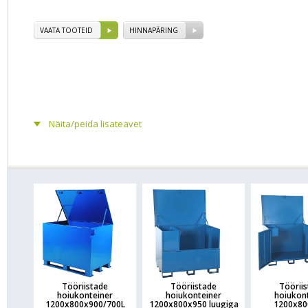
VAATA TOOTEID
HINNAPÄRING
Näita/peida lisateavet
Tööriistade
Tööriistade
Töörii
hoiukonteiner
hoiukonteiner
hoiukon
1200x800x900/700L
1200x800x950 luugiga
1200x80