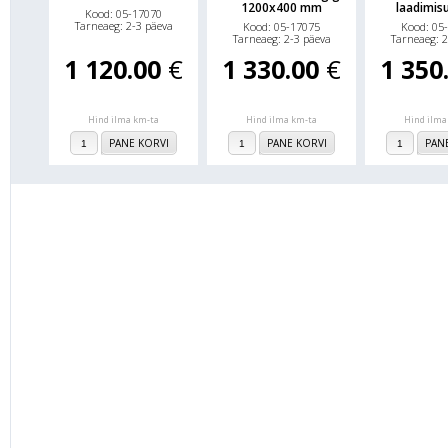
1200x400 mm
laadimis
Kood: 05-17070
Tarneaeg: 2-3 päeva
Kood: 05-17075
Kood: 05
Tarneaeg: 2-3 päeva
Tarneaeg: 2
1 120.00
€
1 330.00
€
1 350
Hind ilma km-ta
Hind ilma km-ta
Hind ilma
PANE KORVI
PANE KORVI
PAN