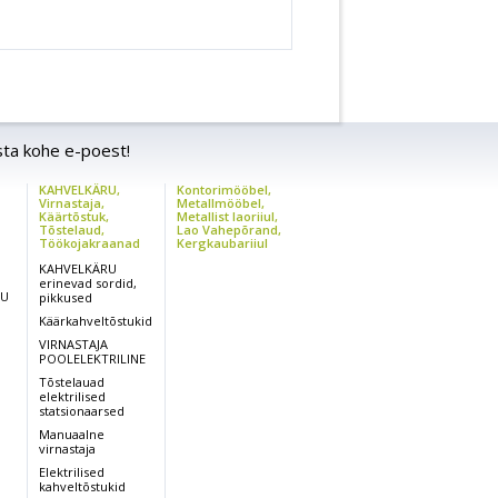
sta kohe e-poest!
KAHVELKÄRU,
Kontorimööbel,
,
Virnastaja,
Metallmööbel,
Käärtõstuk,
Metallist laoriiul,
Tõstelaud,
Lao Vahepõrand,
Töökojakraanad
Kergkaubariiul
KAHVELKÄRU
erinevad sordid,
RU
pikkused
Käärkahveltõstukid
VIRNASTAJA
POOLELEKTRILINE
Tõstelauad
elektrilised
statsionaarsed
Manuaalne
virnastaja
Elektrilised
kahveltõstukid