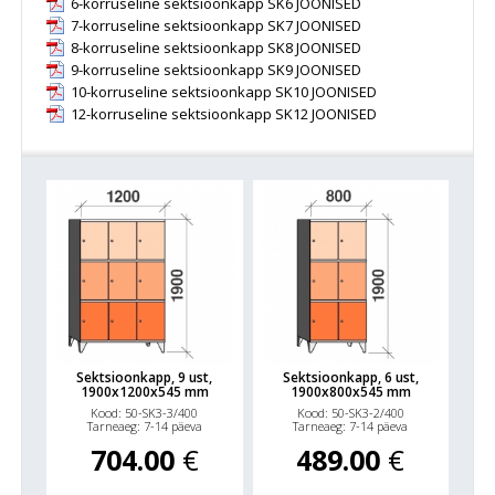
6-korruseline sektsioonkapp SK6 JOONISED
vajatakse personaalsete asjade hoiustamiseks turvalist
7-korruseline sektsioonkapp SK7 JOONISED
hoiulaegast.
8-korruseline sektsioonkapp SK8 JOONISED
9-korruseline sektsioonkapp SK9 JOONISED
10-korruseline sektsioonkapp SK10 JOONISED
12-korruseline sektsioonkapp SK12 JOONISED
Sektsioonkapp, 9 ust,
Sektsioonkapp, 6 ust,
1900x1200x545 mm
1900x800x545 mm
Kood: 50-SK3-3/400
Kood: 50-SK3-2/400
Tarneaeg: 7-14 päeva
Tarneaeg: 7-14 päeva
704.00
€
489.00
€