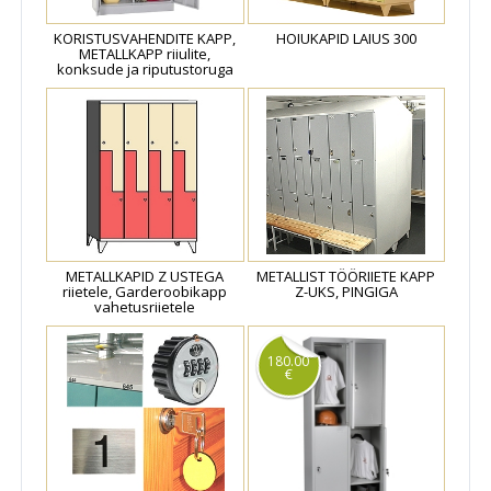
KORISTUSVAHENDITE KAPP,
HOIUKAPID LAIUS 300
METALLKAPP riiulite,
konksude ja riputustoruga
METALLKAPID Z USTEGA
METALLIST TÖÖRIIETE KAPP
riietele, Garderoobikapp
Z-UKS, PINGIGA
vahetusriietele
180.00
€