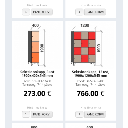
Hind ilma km-ta
Hind ilma km-ta
PANE KORVI
PANE KORVI
Sektsioonkapp, 3 ust
Sektsioonkapp, 12 ust,
1900x400x545 mm
1900x1200x545 mm
Kood: 50-SK3-1/400
Kood: 50-SK4-3/400
Tarneaeg: 7-14 päeva
Tarneaeg: 7-14 päeva
273.00
€
766.00
€
Hind ilma km-ta
Hind ilma km-ta
PANE KORVI
PANE KORVI