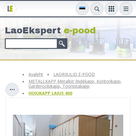
LaoEkspert
e-pood
Avaleht
LAORIIULID E-POOD
METALLKAPP Metallist Riidekapp, Kontorikapp,
Garderoobikapp, Tööriistakapp
HOIUKAPP LAIUS 400