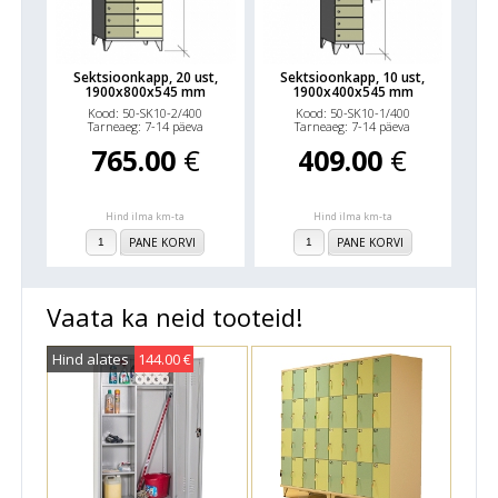
Sektsioonkapp, 20 ust,
Sektsioonkapp, 10 ust,
1900x800x545 mm
1900x400x545 mm
Kood: 50-SK10-2/400
Kood: 50-SK10-1/400
Tarneaeg: 7-14 päeva
Tarneaeg: 7-14 päeva
765.00
€
409.00
€
Hind ilma km-ta
Hind ilma km-ta
PANE KORVI
PANE KORVI
Vaata ka neid tooteid!
Hind alates
144.00 €