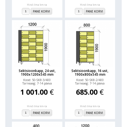
Hind ilma km-ta
Hind ilma km-ta
PANE KORVI
PANE KORVI
Sektsioonkapp, 24 ust,
Sektsioonkapp, 16 ust,
1900x1200x545 mm
1900x800x545 mm
Kood: 50-SK8-3/400
Kood: 50-SK8-2/400
Tarneaeg: 7-14 päeva
Tarneaeg: 7-14 päeva
1 001.00
€
685.00
€
Hind ilma km-ta
Hind ilma km-ta
PANE KORVI
PANE KORVI