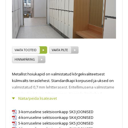
VAATA TOOTEID
VAATA PILTE
HINNAPÄRING
Metallist hoiukapid on valmistatud kõrgekvaliteetsest
külmvalts teraslehest. Standardkapi korpused ja uksed on
valmistatud 0,7 mm lehtterasest. Eritellimusena valmistame
kapiuksi ka 1,0 mm lehtterasest . Kappide liitekohad
Näita/peida lisateavet
ühendatakse kõik punktkeevitusega, mis tagab
garderoobikappide tugeva konstruktsiooni ning pika
3-korruseline sektsioonkapp SK3 JOONISED
kestvuse.
4-korruseline sektsioonkapp SK4 JOONISED
Sektsioonkappide tüüpilisemad kasutuskohad on koolid,
5-korruseline sektsioonkapp SK5 JOONISED
haiglad, spordiasutused ja paljud muud kohad, kus