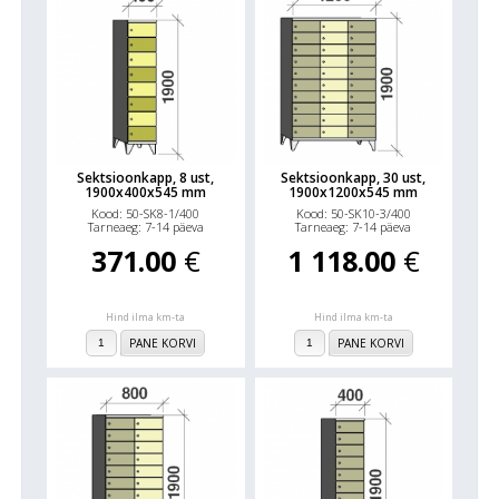
Sektsioonkapp, 8 ust,
Sektsioonkapp, 30 ust,
1900x400x545 mm
1900x1200x545 mm
Kood: 50-SK8-1/400
Kood: 50-SK10-3/400
Tarneaeg: 7-14 päeva
Tarneaeg: 7-14 päeva
371.00
€
1 118.00
€
Hind ilma km-ta
Hind ilma km-ta
PANE KORVI
PANE KORVI