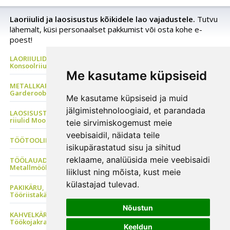
Laoriiulid ja laosisustus kõikidele lao vajadustele.
Tutvu
lähemalt, küsi personaalset pakkumist või osta kohe e-
poest!
LAORIIULID Metallriiul, Kaubaaluste riiul, Rehviriiul,
Konsoolriiul, Korrusladu
Me kasutame küpsiseid
METALLKAPP Metallist Riidekapp, Kontorikapp,
Garderoobikapp, Tööriistakapp
Me kasutame küpsiseid ja muid
jälgimistehnoloogiaid, et parandada
LAOSISUSTUS, Plastkarbid, Laomööbel, PVC kardinad, Metallist
riiulid Moodulriiulid
teie sirvimiskogemust meie
veebisaidil, näidata teile
TÖÖTOOLID Sadultoolid, Ratastaburetid, ESD tool
isikupärastatud sisu ja sihitud
reklaame, analüüsida meie veebisaidi
TÖÖLAUAD Tööstusmööbel, Töökojakapp, Perfosein, Seisulaud
Metallmööbel
liiklust ning mõista, kust meie
külastajad tulevad.
PAKIKÄRU, Transpordikäru, Platvormkäru, Kaubakäru, Riiulkäru,
Tööriistakäru
Nõustun
KAHVELKÄRU, Virnastaja, Käärtõstuk, Tõstelaud,
Töökojakraanad
Keeldun