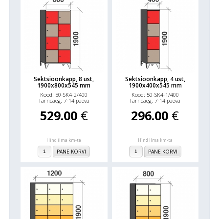
Sektsioonkapp, 8 ust,
Sektsioonkapp, 4 ust,
1900x800x545 mm
1900x400x545 mm
Kood: 50-SK4-2/400
Kood: 50-SK4-1/400
Tarneaeg: 7-14 päeva
Tarneaeg: 7-14 päeva
529.00
€
296.00
€
Hind ilma km-ta
Hind ilma km-ta
PANE KORVI
PANE KORVI