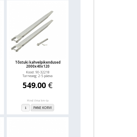
Tõstuki kahvelpikendused
2000x40x120
Kood: 90-32218
Tarneaeg: 2-5 päeva
549.00
€
Hind ilma km-ta
PANE KORVI