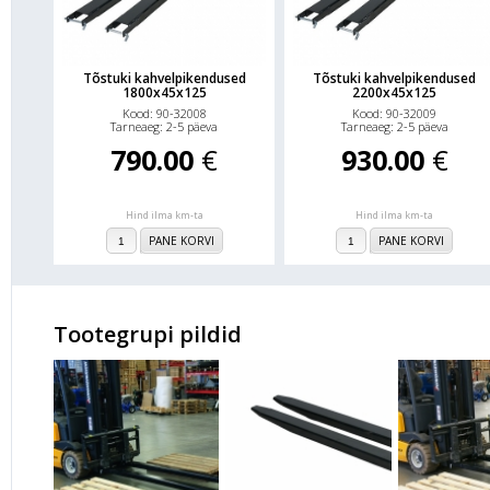
Tõstuki kahvelpikendused
Tõstuki kahvelpikendused
1800x45x125
2200x45x125
Kood: 90-32008
Kood: 90-32009
Tarneaeg: 2-5 päeva
Tarneaeg: 2-5 päeva
790.00
€
930.00
€
Hind ilma km-ta
Hind ilma km-ta
PANE KORVI
PANE KORVI
Tootegrupi pildid