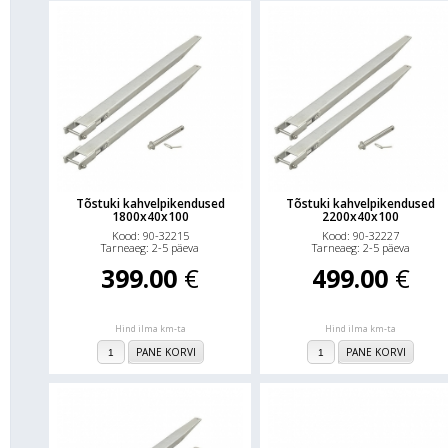
Tõstuki kahvelpikendused
Tõstuki kahvelpikendused
1800x40x100
2200x40x100
Kood: 90-32215
Kood: 90-32227
Tarneaeg: 2-5 päeva
Tarneaeg: 2-5 päeva
399.00
€
499.00
€
Hind ilma km-ta
Hind ilma km-ta
PANE KORVI
PANE KORVI