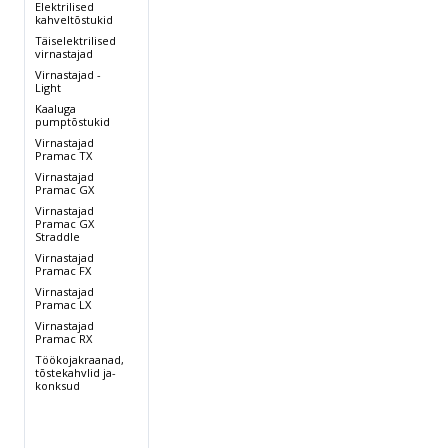
Elektrilised
kahveltõstukid
Täiselektrilised
,
virnastajad
Virnastajad -
Light
Kaaluga
pumptõstukid
Virnastajad
Pramac TX
Virnastajad
Pramac GX
Virnastajad
Pramac GX
Straddle
Virnastajad
Pramac FX
Virnastajad
Pramac LX
Virnastajad
Pramac RX
Töökojakraanad,
tõstekahvlid ja-
konksud