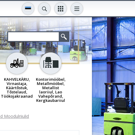
KAHVELKÄRU,
Kontorimööbel,
Virnastaja,
Metallmööbel,
Käärtõstuk,
Metallist
Tõstelaud,
laoriiul, Lao
Töökojakraanad
Vahepõrand,
Kergkaubariiul
d Moodulriiulid