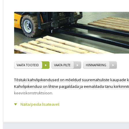
VAATA TOOTEID
VAATA PILTE
HINNAPÄRING
Tõstuki kahvlipikendused on mõeldud suuremahuliste kaupade kä
Kahvlipikendusi on lihtne paigaldada ja eemaldada tänu kiirkinni
keeviskonstruktsioon.
Näita/peida lisateavet