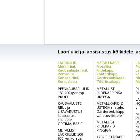
Laoriiulid ja laosisustus kõikidele l
LAORIIULID
METALLKAPP
LA
Metallriiul,
Metallist
Pl
Kaubaaluste riiul,
Riidekapp,
La
Rehviriiul,
Kontorikapp,
ka
Konsoolriiul,
Garderoobikapp,
rii
Korrusladu
Tööriistakapp
Mo
PEENKAUBARIIULID
METALLIST
PL
150-200kg/tasap.
RIIDEKAPP PIKA
RI
PROFF
UKSEGA
LA
KAUBAALUSTE
METALLKAPID Z
HO
RIIUL ja
USTEGA riietele,
vi
LISAVARUSTUS
Garderoobikapp
ME
kaubaaluse
vahetusriietele
RI
riiulitele
METALLIST
BO
OPTIMA, BASIC
RIIDEKAPID
ka
METALLIST
PINGIGA
kg
LAORIIULID 300-
pu
TÖÖRIISTAKAPP
600 kg/ korrus,