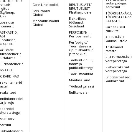
ODULRIIULID
laokarpidega,
rvitud/
Care-Line toolid
RIPUTUSLATT/
Karbiriiul
ingitud
RIPUTUSLIIST
Seisutoolid
0kg/tasap.
Plastkarpidele
TÖÖRIISTAKÄRU
Global
OFF
TÖÖRIISTAKAPP
Elektrilised
Mehaanikutoolid
RATASTEL
ubaaluse
töölauad,
Global
nteinerid
Seisulaud
Siirdealused
rullikutel
ASTKASTID,
PERFOSEIN/
AST
Perfopaneelid
ALUSEKÄRU
ubaalused,
kaubaalustele
Perfopiigid/
OKASTID
Tööriistaseina
Tõstelauad
öriistade
riputuskonksud
ratastel
iukonteinerid
ja tarvikud
PLATVORMKÄRU
kustatavad
Töölaud vinüül,
võrepiiretega
llurkonteinerid
tamm ja
Platvormkärud
puitkiudkattega
RVAASTE
võrepiiretega
Tööriistasahtlid
C KARDINAD
Eriotstarbelised
Montaazilaud
kaubakärud
rekonteinerid
tastel
Töölaud garaazi
rvakaitsed
Rullkonveier
umiiniumredel
tu ja koju
eppredel
druratastega
stukikorv
arriiul
ügikonteinerid,