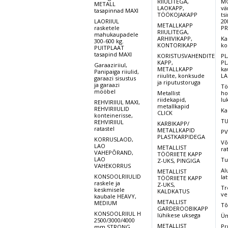
RIIULITEGA,
MO
METALL
LAOKAPP,
vä
tasapinnad MAXI
TÖÖKOJAKAPP
ts
LAORIIUL
20
METALLKAPP
rasketele
PR
RIIULITEGA,
mahukaupadele
ARHIIVIKAPP,
Ka
300-600 kg.
KONTORIKAPP
ko
PUITPLAAT
tasapind MAXI
KORISTUSVAHENDITE
PL
KAPP,
PL
Garaaziriiul,
METALLKAPP
ka
Panipaiga riiulid,
riiulite, konksude
LA
garaazi sisustus
ja riputustoruga
ja garaazi
Tö
mööbel
Metallist
ho
riidekapid,
lu
REHVIRIIUL MAXI,
metallkapid
REHVIRIIULID
Ka
CLICK
konteinerisse,
TU
REHVIRIIUL
KARBIKAPP/
ratastel
METALLKAPID
PV
PLASTKARPIDEGA
KORRUSLAOD,
Võ
LAO
METALLIST
ra
VAHEPÕRAND,
TÖÖRIIETE KAPP
LAO
Tu
Z-UKS, PINGIGA
VAHEKORRUS
Al
METALLIST
KONSOOLRIIULID
lat
TÖÖRIIETE KAPP
raskele ja
Z-UKS,
Tr
keskmisele
KALDKATUS
ve
kaubale HEAVY,
METALLIST
MEDIUM
Tõ
GARDEROOBIKAPP
KONSOOLRIIUL H
lühikese uksega
Üm
2500/3000/4000
METALLIST
Pr
mm STRONG