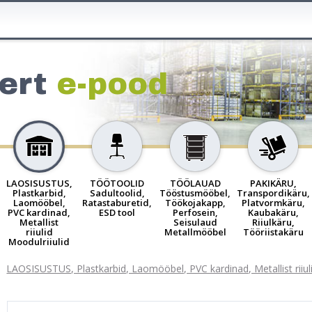
ert
e-pood
LAOSISUSTUS,
TÖÖTOOLID
TÖÖLAUAD
PAKIKÄRU,
Plastkarbid,
Sadultoolid,
Tööstusmööbel,
Transpordikäru,
Laomööbel,
Ratastaburetid,
Töökojakapp,
Platvormkäru,
PVC kardinad,
ESD tool
Perfosein,
Kaubakäru,
Metallist
Seisulaud
Riiulkäru,
riiulid
Metallmööbel
Tööriistakäru
Moodulriiulid
LAOSISUSTUS, Plastkarbid, Laomööbel, PVC kardinad, Metallist riiuli