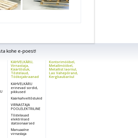
sta kohe e-poest!
KAHVELKÄRU,
Kontorimööbel,
,
Virnastaja,
Metallmööbel,
Käärtõstuk,
Metallist laoriiul,
Tõstelaud,
Lao Vahepõrand,
Töökojakraanad
Kergkaubariiul
KAHVELKÄRU
erinevad sordid,
RU
pikkused
Käärkahveltõstukid
VIRNASTAJA
POOLELEKTRILINE
Tõstelauad
elektrilised
statsionaarsed
Manuaalne
virnastaja