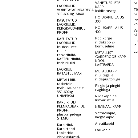
VAHETUSRIIETE
pr
LAORIIULID
KAPP
Tõ
VÕRETASAPINDADEGA
kaldkatusega
ka
300-600 kg. MAXI
HOIUKAPID LAIUS
Pl
KASUTATUD
300
ko
LAORIIULID,
HOIUKAPP LAIUS
KERGKAUBARIIUL
Va
400
PROFF
kä
Poolkõrge
KASUTATUD
Eu
riidekapp 2-
LAORIIULID,
ja
korruseline
kaubaaluste
riiulid,
Lu
METALLIST
rehviriiulid,
GARDEROOBIKAPP
KASTEN riiulid,
KOOLI,
karbiriiulid
LASTEAEDA
LAORIIUL
METALLKAPP
RATASTEL MAXI
riiulitega ja
riidepuutoruga
METALLRIIUL
rasketele
Pingid ja pingid
mahukaupadele
nagidega
350-600kg
UNIVERSAL
Riidekappide
lisavarustus
KARBIRIIUL/
PEENKAUBARIIUL
KEMIKAALIKAPP
PROFF,
Võtmekapid,
plastkarpidega
laegaskapid
STEMO
Arvutikapid
Karbiriiul,
Karbistend
Failikapid
Laokarbid
virnastatavad,