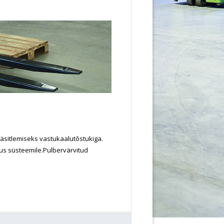
sitlemiseks vastukaalutõstukiga.
tus süsteemile.Pulbervärvitud