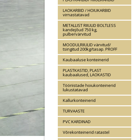
LAOKARBID / HOIUKARBID
virnastatavad
METALLIST RIIULID BOLTLESS
kandejõud 750 kg,
pulbervärvitud
MOODULRIIULID värvitud/
tsingitud 200kg/tasap. PROFF
Kaubaaluse konteinerid
PLASTKASTID, PLAST
kaubaalused, LAOKASTID
Tööriistade hoiukonteinerid
lukustatavad
Kallurkonteinerid
TURVAASTE
PVC KARDINAD
Võrekonteinerid ratastel