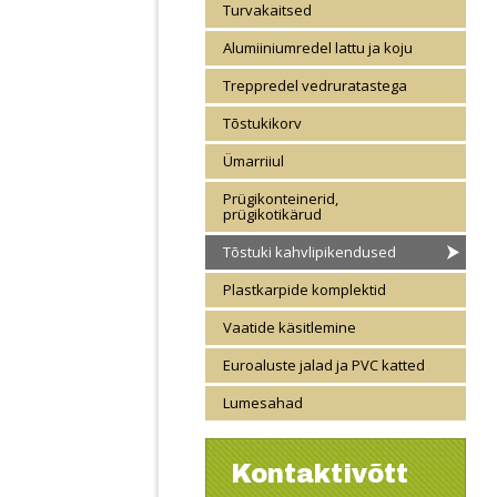
Turvakaitsed
Alumiiniumredel lattu ja koju
Treppredel vedruratastega
Tõstukikorv
Ümarriiul
Prügikonteinerid,
prügikotikärud
Tõstuki kahvlipikendused
Plastkarpide komplektid
Vaatide käsitlemine
Euroaluste jalad ja PVC katted
Lumesahad
Kontaktivõtt