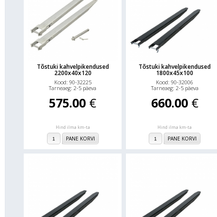
Tõstuki kahvelpikendused
Tõstuki kahvelpikendused
2200x40x120
1800x45x100
Kood: 90-32225
Kood: 90-32006
Tarneaeg: 2-5 päeva
Tarneaeg: 2-5 päeva
575.00
€
660.00
€
Hind ilma km-ta
Hind ilma km-ta
PANE KORVI
PANE KORVI