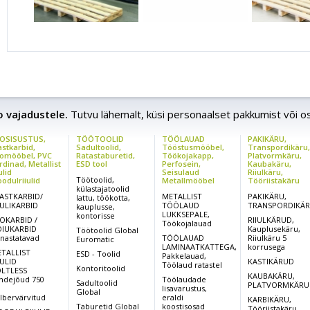
ao vajadustele.
Tutvu lähemalt, küsi personaalset pakkumist või o
OSISUSTUS,
TÖÖTOOLID
TÖÖLAUAD
PAKIKÄRU,
astkarbid,
Sadultoolid,
Tööstusmööbel,
Transpordikäru
omööbel, PVC
Ratastaburetid,
Töökojakapp,
Platvormkäru,
rdinad, Metallist
ESD tool
Perfosein,
Kaubakäru,
ulid
Seisulaud
Riiulkäru,
Töötoolid,
odulriiulid
Metallmööbel
Tööriistakäru
külastajatoolid
ASTKARBID/
METALLIST
PAKIKÄRU,
lattu, töökotta,
IULIKARBID
TÖÖLAUD
TRANSPORDIKÄ
kauplusse,
LUKKSEPALE,
kontorisse
OKARBID /
RIIULKÄRUD,
Töökojalauad
IUKARBID
Kauplusekäru,
Töötoolid Global
rnastatavad
TÖÖLAUAD
Riiulkäru 5
Euromatic
LAMINAATKATTEGA,
korrusega
TALLIST
ESD - Toolid
Pakkelauad,
IULID
KASTIKÄRUD
Töölaud ratastel
Kontoritoolid
LTLESS
KAUBAKÄRU,
ndejõud 750
Töölaudade
Sadultoolid
PLATVORMKÄRU
,
lisavarustus,
Global
lbervärvitud
eraldi
KARBIKÄRU,
Taburetid Global
koostisosad
Tööriistakäru