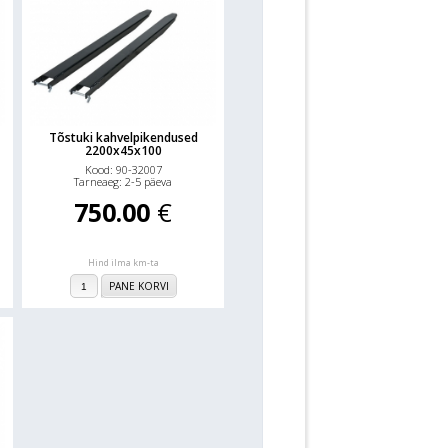
Tõstuki kahvelpikendused
2200x45x100
Kood: 90-32007
Tarneaeg: 2-5 päeva
750.00
€
Hind ilma km-ta
PANE KORVI