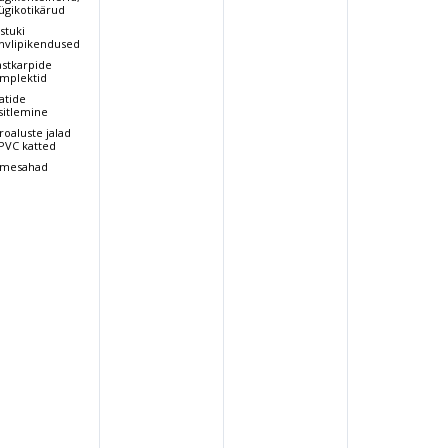
ügikotikärud
stuki
hvlipikendused
astkarpide
mplektid
atide
sitlemine
roaluste jalad
 PVC katted
mesahad