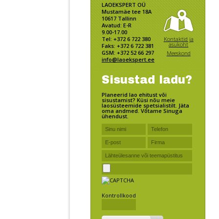
LAOEKSPERT OÜ
Mustamäe tee 18A
10617 Tallinn
Avatud: E-R
9.00-17.00
Kontaktid ja
Tel: +372 6 722 380
asukoht
Faks: +372 6 722 381
GSM: +372 52 66 297
Meeskond
info@laoekspert.ee
Sisustad ladu?
Planeerid lao ehitust või
sisustamist? Küsi nõu meie
laosüsteemide spetsialistilt. Jäta
oma andmed. Võtame Sinuga
ühendust.
Kontrollkood