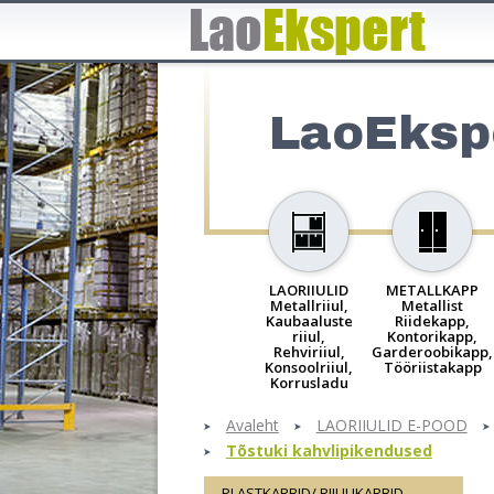
LaoEksp
LAORIIULID
METALLKAPP
Metallriiul,
Metallist
Kaubaaluste
Riidekapp,
riiul,
Kontorikapp,
Rehviriiul,
Garderoobikapp,
Konsoolriiul,
Tööriistakapp
Korrusladu
Avaleht
LAORIIULID E-POOD
Tõstuki kahvlipikendused
PLASTKARBID/ RIIULIKARBID