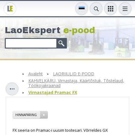
LaoEkspert
e-pood
Avaleht
LAORIIULID E-POOD
KAHVELKÄRU, Virnastaja, Käärtõstuk, Tõstelaud,
Töökojakraanad
Virnastajad Pramac FX
HINNAPÄRING
FX seeria on Pramac-i uusim tootesari. Võrreldes GX