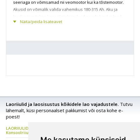
seeriaga on võimsamad nii veomootor kui ka tõstemootor.
Akusid on võimalik valida vahemikus 180-315 Ah. Aku ja
laadija tarnitakse koos tõstukiga, kuid nende hind ei kuulu
Näita/peida lisateavet
masina standardvarustuse hinna sisse. Mudelil FX12/38 on
maksimaalne tõstekõrgus kuni 3850 mm. Võrreldes
konkureerivate analoogmudelitega on tõstukil ka väga
mõistlik hind.
Juhthooval aku indikaator, tunnilugeja, sõidusuuna
lüliti, signaal.
Pistik aku laadimiseks.
Aku kasti külgmine kaas lisaks pealmisele kaanele.
Lisavarustusena kahvlite tõstmise ja allalaskmise
nupud juhthooval.
Aku ja laadija lisavarustusena (ei kuulu masina hinna
sisse).
Lisavarustusena operaatori seisuplatvorm.
Lisavarustusena polüuretaankattega veoratas.
Laoriiulid ja laosisustus kõikidele lao vajadustele.
Tutvu
lähemalt, küsi personaalset pakkumist või osta kohe e-
poest!
LAORIIULID Metallriiul, Kaubaaluste riiul, Rehviriiul,
Konsoolriiul, Korrusladu
Me kasutame küpsiseid