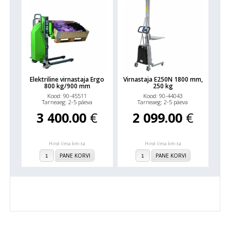
Elektriline virnastaja Ergo
Virnastaja E250N 1800 mm,
800 kg/900 mm
250 kg
Kood: 90-45511
Kood: 90-44043
Tarneaeg: 2-5 päeva
Tarneaeg: 2-5 päeva
3 400.00
€
2 099.00
€
Hind ilma km-ta
Hind ilma km-ta
PANE KORVI
PANE KORVI