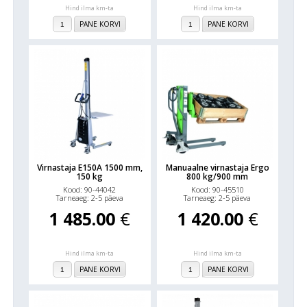
Hind ilma km-ta
Hind ilma km-ta
PANE KORVI
PANE KORVI
Virnastaja E150A 1500 mm,
Manuaalne virnastaja Ergo
150 kg
800 kg/900 mm
Kood: 90-44042
Kood: 90-45510
Tarneaeg: 2-5 päeva
Tarneaeg: 2-5 päeva
1 485.00
€
1 420.00
€
Hind ilma km-ta
Hind ilma km-ta
PANE KORVI
PANE KORVI