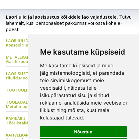
Laoriiulid ja laosisustus kõikidele lao vajadustele.
Tutvu
lähemalt, küsi personaalset pakkumist või osta kohe e-
poest!
LAORIIULID Metallriiul, Kaubaaluste riiul, Rehviriiul,
Konsoolriiul, Korrusladu
Me kasutame küpsiseid
METALLKAPP Metallist Riidekapp, Kontorikapp,
Garderoobikapp, Tööriistakapp
Me kasutame küpsiseid ja muid
jälgimistehnoloogiaid, et parandada
LAOSISUSTUS, Plastkarbid, Laomööbel, PVC kardinad, Metallist
riiulid Moodulriiulid
teie sirvimiskogemust meie
veebisaidil, näidata teile
TÖÖTOOLID Sadultoolid, Ratastaburetid, ESD tool
isikupärastatud sisu ja sihitud
TÖÖLAUAD Tööstusmööbel, Töökojakapp, Perfosein, Seisulaud
reklaame, analüüsida meie veebisaidi
Metallmööbel
liiklust ning mõista, kust meie
külastajad tulevad.
PAKIKÄRU, Transpordikäru, Platvormkäru, Kaubakäru, Riiulkäru,
Tööriistakäru
Nõustun
KAHVELKÄRU, Virnastaja, Käärtõstuk, Tõstelaud,