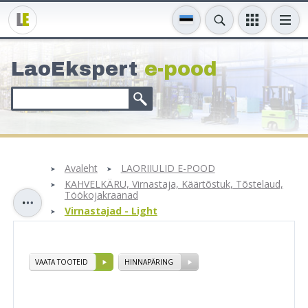
LaoEkspert
e-pood
Avaleht
LAORIIULID E-POOD
KAHVELKÄRU, Virnastaja, Käärtõstuk, Tõstelaud,
Töökojakraanad
Virnastajad - Light
VAATA TOOTEID
HINNAPÄRING