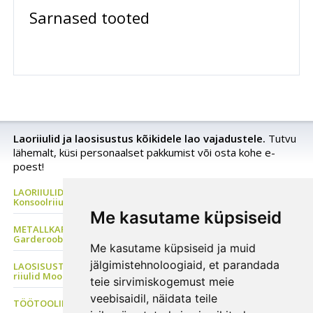
Sarnased tooted
Laoriiulid ja laosisustus kõikidele lao vajadustele.
Tutvu
lähemalt, küsi personaalset pakkumist või osta kohe e-
poest!
LAORIIULID Metallriiul, Kaubaaluste riiul, Rehviriiul,
Konsoolriiul, Korrusladu
Me kasutame küpsiseid
METALLKAPP Metallist Riidekapp, Kontorikapp,
Garderoobikapp, Tööriistakapp
Me kasutame küpsiseid ja muid
jälgimistehnoloogiaid, et parandada
LAOSISUSTUS, Plastkarbid, Laomööbel, PVC kardinad, Metallist
riiulid Moodulriiulid
teie sirvimiskogemust meie
veebisaidil, näidata teile
TÖÖTOOLID Sadultoolid, Ratastaburetid, ESD tool