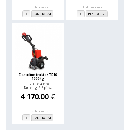
Hind ilma km-ta
Hind ilma km-ta
PANE KORVI
PANE KORVI
Elektriline traktor TE10
1000kg
Kood: 90-48100
Tarneaeg: 2-5 päeva
4 170.00
€
Hind ilma km-ta
PANE KORVI