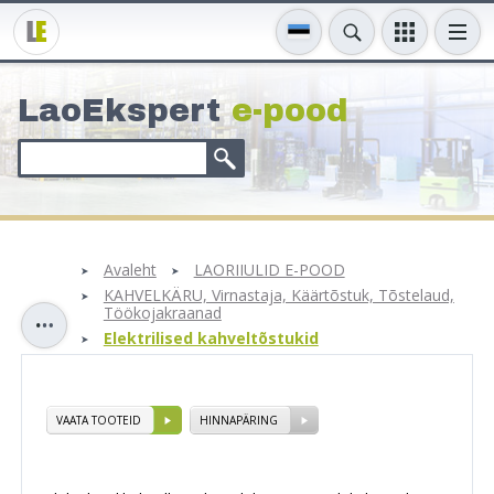
LaoEkspert
e-pood
Avaleht
LAORIIULID E-POOD
KAHVELKÄRU, Virnastaja, Käärtõstuk, Tõstelaud,
Töökojakraanad
Elektrilised kahveltõstukid
VAATA TOOTEID
HINNAPÄRING