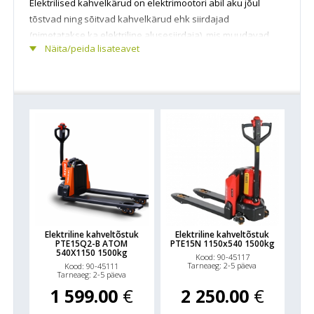
Elektrilised kahvelkärud on elektrimootori abil aku jõul
tõstvad ning sõitvad kahvelkärud ehk siirdajad
(nimetatakse ka elektriline alusesiirdaja), mis muudavad
Näita/peida lisateavet
laos aluste manööverdamise kergemaks ja oluliselt
kiiremaks. Elektrilised aluse siirdajad on disainitud
horisontaalseks aluste transportimiseks, peale- ja
mahalaadimiseks ning tellimuse komplekteerimiseks.
Elektrilised aluste siirdajad võivad olla varustatud ka
seisuplatvormiga, mis veelgi kiirendab komplekteerimist
suurtes ladudes.
Elektriline kahveltõstuk
Elektriline kahveltõstuk
PTE15Q2-B ATOM
PTE15N 1150x540 1500kg
540X1150 1500kg
Kood: 90-45117
Tarneaeg: 2-5 päeva
Kood: 90-45111
Tarneaeg: 2-5 päeva
1 599.00
€
2 250.00
€