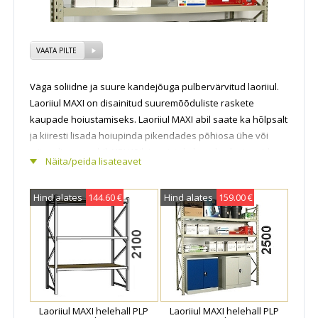
VAATA PILTE
Väga soliidne ja suure kandejõuga pulbervärvitud laoriiul.
Laoriiul MAXI on disainitud suuremõõduliste raskete
kaupade hoiustamiseks. Laoriiul MAXI abil saate ka hõlpsalt
ja kiiresti lisada hoiupinda pikendades põhiosa ühe või
mitme lisaosa abil. NB! Kõik joonistel olevad sektsioonide
Näita/peida lisateavet
laiuste mõõdud on riiuli sisemõõdud! Põhiosa
laiusgabariidile tuleb lisada 110 mm (2 külgraami laiust) ja
Hind alates
144.60 €
Hind alates
159.00 €
lisaosa laiusgabariidile 55 mm (üks külgraami laius).
Laoriiulid on ka kohe E-poest saadaval erinevast materjalist
lisatasapindadega. Laoriiul on kasutusel erinevates
ladudes, arhiivides, tootmisettevõtetes, kauplustes,
kodumajapidamistes ja paljudes muudes kohtades.
Metallist laoriiul koosneb püstraamidest,
horisontaaltaladest ning tsinkplekist, terastraadist või
Laoriiul MAXI helehall PLP
Laoriiul MAXI helehall PLP
puitlaastplaadist riiulitasapindadest. MAXI laoriiul on