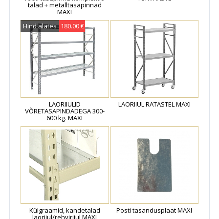
talad + metalltasapinnad
MAXI
Hind alates
180.00 €
LAORIIULID
LAORIIUL RATASTEL MAXI
VÕRETASAPINDADEGA 300-
600 kg. MAXI
Külgraamid, kandetalad
Posti tasandusplaat MAXI
laoriiul/rehviriiul MAXI