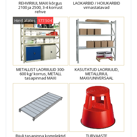
REHVIRIIUL MAXI kõrgus
LAOKARBID / HOIUKARBID
2100 ja 2500, 3-4 korrust
virnastatavad
rehve
Hind alates
177.50 €
METALLIST LAORIIULID 300-
KASUTATUD LAORIIULID,
600 kg/ korrus, METALL
METALLRIIUL
tasapinnad MAXI
MAXI/UNIVERSAAL
Riiuli tasapinna komplektid
TURVAASTE