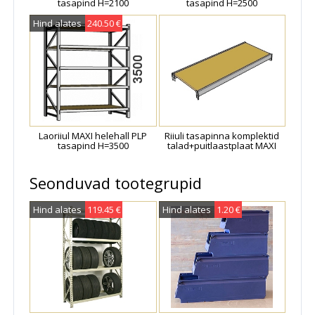
tasapind H=2100
tasapind H=2500
kahelt poolt teenindatav
ja ei vaja tagumisi diagonaal
Hind alates
240.50 €
tugesid. Laoriiulid tarnitakse osadena ja on lihtsalt kokku
monteeritavad.
Laoriiul MAXI helehall PLP
Riiuli tasapinna komplektid
tasapind H=3500
talad+puitlaastplaat MAXI
Seonduvad tootegrupid
Hind alates
119.45 €
Hind alates
1.20 €