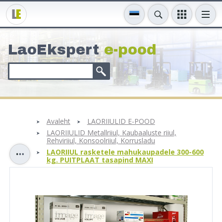
LaoEkspert
e-pood
Avaleht
LAORIIULID E-POOD
LAORIIULID Metallriiul, Kaubaaluste riiul,
Rehviriiul, Konsoolriiul, Korrusladu
LAORIIUL rasketele mahukaupadele 300-600
kg. PUITPLAAT tasapind MAXI