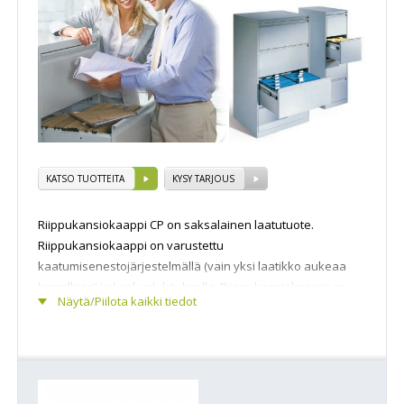
KATSO TUOTTEITA
KYSY TARJOUS
Riippukansiokaappi CP on saksalainen laatutuote.
Riippukansiokaappi on varustettu
kaatumisenestojärjestelmällä (vain yksi laatikko aukeaa
kerrallaan) ja keskuslukituksella. Riippukansiokaappi on
Näytä/Piilota kaikki tiedot
myös varustettu kuulalaakeroiduilla 3-osaisilla
teleskooppikiskoilla sekä hitsatulla polttomaalatulla
teräsrungolla. Kansiokaapin väri vaaleanharmaa, yhden
laatikon kantavuus on 35 kg. Laatikot ovat kokonaan
ulosvedettävät