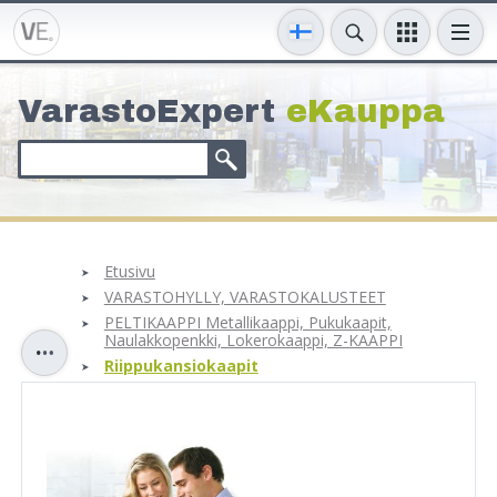
VarastoExpert
eKauppa
Etusivu
VARASTOHYLLY, VARASTOKALUSTEET
PELTIKAAPPI Metallikaappi, Pukukaapit,
Naulakkopenkki, Lokerokaappi, Z-KAAPPI
Riippukansiokaapit