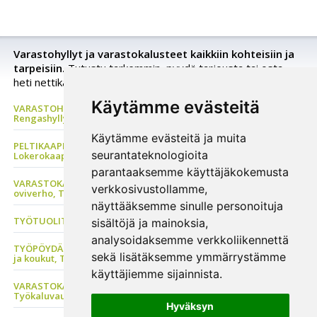
Varastohyllyt ja varastokalusteet kaikkiin kohteisiin ja
tarpeisiin.
Tutustu tarkemmin, pyydä tarjousta tai osta
heti nettikaupastamme.
Käytämme evästeitä
VARASTOHYLLYT Pientavarahylly, Kuormalavahylly,
Rengashylly, Ulokehylly, Metallihylly
Käytämme evästeitä ja muita
PELTIKAAPPI Metallikaappi, Pukukaapit, Naulakkopenkki,
seurantateknologioita
Lokerokaappi, Z-KAAPPI
parantaaksemme käyttäjäkokemusta
VARASTOKALUSTEET Muovilaatikot, Tikkaat, Häkit, PVC
verkkosivustollamme,
oviverho, Teräshylly, Kippikontti
näyttääksemme sinulle personoituja
TYÖTUOLIT Satulatuolit, Pyöräjakkarat, ESD tuolit
sisältöjä ja mainoksia,
analysoidaksemme verkkoliikennettä
TYÖPÖYDÄT Teollisuuskalusteet, Työkalulaatikosto, Reikälevyt
sekä lisätäksemme ymmärrystämme
ja koukut, Teollisuuspöytä
käyttäjiemme sijainnista.
VARASTOKÄRRYT Hyllyvaunu, Kuljetusalusta, Nostovaunu,
Työkaluvaunu, Laatikkoteline
Hyväksyn