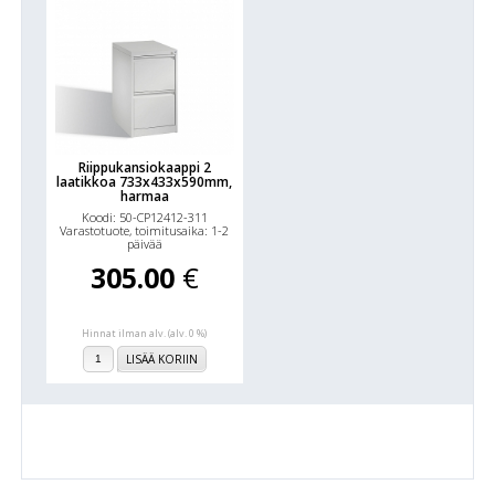
Riippukansiokaappi 2
laatikkoa 733x433x590mm,
harmaa
Koodi: 50-CP12412-311
Varastotuote, toimitusaika: 1-2
päivää
305.00
€
Hinnat ilman alv. (alv. 0 %)
LISÄÄ KORIIN