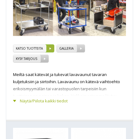
KATSO TUOTTEITA
GALLERIA
KYSY TARJOUS
Meiltä saat kätevät ja tukevat lavavaunut tavaran
kuljetuksiin ja siirtoihin. Lavavaunu on kätevä vaihtoehto
erikoismyymälän tai varastopuolen tarpeisiin kun
tuotteissa on painoa ja kokoa. Valikoimastamme löytyy
Näytä/Piilota kaikki tiedot
vahvat lavavaunut, hyllyvaunut ja nokkakärryt moneen
käyttökohteeseen. Lavavaunu on tarkoitettu esimerkiksi
tavaroiden, joita ei voi kallistaa, kuljettamiseen.
Lavavaunulla saat kuljetettua isommankin määrän tavaraa
kerralla ja niitä voit käyttää mm. väliaikaisena
varastointialustana. Tilaa laadukas lavavaunu tästä!