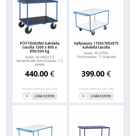
PÖYTÄVAUNU kahdella
Hyllyvaunu 1150x700x875
tasolla 1300 x 800 x
kahdella tasolla
890/500 kg
Koodi: 45-57350
Toimitusaika: 7-14 päivää
Koodi: 45-KM337-3
Varastotuote, toimitusaika: 1-2
päivää
440.00
€
399.00
€
Hinnat ilman alv. (alv. 0 %)
Hinnat ilman alv. (alv. 0 %)
LISÄÄ KORIIN
LISÄÄ KORIIN