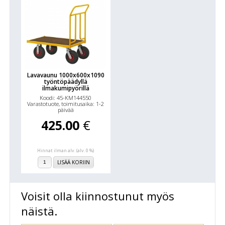
Lavavaunu 1000x600x1090
työntöpäädyllä
ilmakumipyörillä
Koodi: 45-KM144550
Varastotuote, toimitusaika: 1-2
päivää
425.00
€
Hinnat ilman alv. (alv. 0 %)
LISÄÄ KORIIN
Voisit olla kiinnostunut myös
näistä.