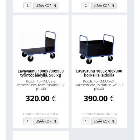
LISÄÄ KORIIN
LISÄÄ KORIIN
Lavavaunu 1000x700x900
Lavavaunu 1000x700x900
työntöpäädyllä, 500 kg
korkeilla laidoilla
Koodi: 45-KM332-2
Koodi: 45-KM335-2H
Varastotuote, toimitusaika: 1-2
Varastotuote, toimitusaika: 1-2
päivää
päivää
320.00
€
390.00
€
Hinnat ilman alv. (alv. 0 %)
Hinnat ilman alv. (alv. 0 %)
LISÄÄ KORIIN
LISÄÄ KORIIN