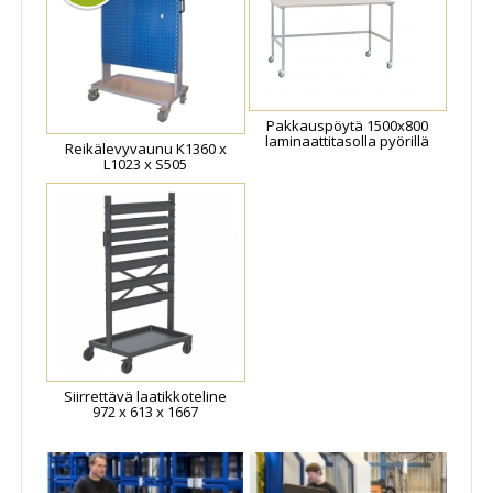
Pakkauspöytä 1500x800
laminaattitasolla pyörillä
Reikälevyvaunu K1360 x
L1023 x S505
Siirrettävä laatikkoteline
972 x 613 x 1667