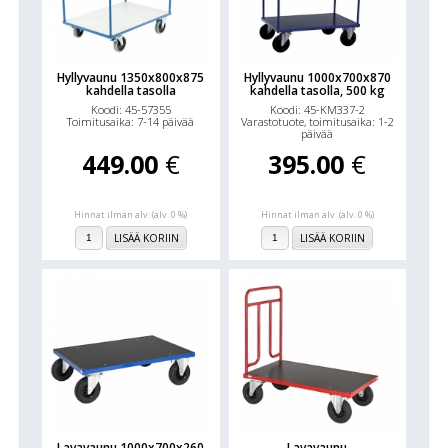
Hyllyvaunu 1350x800x875
Hyllyvaunu 1000x700x870
kahdella tasolla
kahdella tasolla, 500 kg
Koodi: 45-57355
Koodi: 45-KM337-2
Toimitusaika: 7-14 päivää
Varastotuote, toimitusaika: 1-2
päivää
449.00
€
395.00
€
Hinnat ilman alv. (alv. 0 %)
Hinnat ilman alv. (alv. 0 %)
LISÄÄ KORIIN
LISÄÄ KORIIN
Lavavaunu 1000x700x260
Lavavaunu