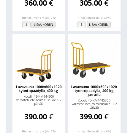
360.00
€
305.00
€
Hinnat ilman alv. (alv. 0 %)
Hinnat ilman alv. (alv. 0 %)
LISÄÄ KORIIN
LISÄÄ KORIIN
Lavavaunu 1000x600x1020
Lavavaunu 1000x600x1020
työntöpäädyllä, 400 kg
työntöpäädyllä, 400 kg
jarruilla
Koodi: 45-KM144500
Varastotuote, toimitusaika: 1-2
Koodi: 45-KM144500B
päivää
Varastotuote, toimitusaika: 1-2
päivää
390.00
€
399.00
€
Hinnat ilman alv. (alv. 0 %)
Hinnat ilman alv. (alv. 0 %)