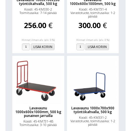
työntökahvalla, 500 kg
1000x600x1000mm, 500 kg
Koodi: 45-KM330-2
Koodi: 45-KM731-4
Toimitusaika: 7-14 päivää
Varastotuote, toimitusaika: 1-2
päivää
256.00
€
300.00
€
Hinnat ilman alv. (alv. 0 %)
Hinnat ilman alv. (alv. 0 %)
LISÄÄ KORIIN
LISÄÄ KORIIN
Lavavaunu
Lavavaunu 1000x700x900
1000x600x1000mm, 500 kg
työntökahvalla, 500 kg
punainen jarruilla
Koodi: 45-KM331-2
Varastotuote, toimitusaika: 1-2
Koodi: 45-KM731-4B
päivää
Toimitusaika: 3-10 päivää