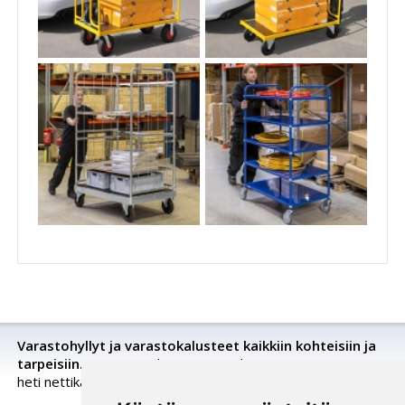
Varastohyllyt ja varastokalusteet kaikkiin kohteisiin ja
tarpeisiin.
Tutustu tarkemmin, pyydä tarjousta tai osta
heti nettikaupastamme.