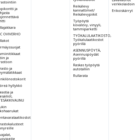
rastointiin
verkkolaidoin
Reikälevy
ppikontti ja
kannattimet/
Erikoiskärryt
hjasta
Reikälevypiikit
hjennettävä
ntti
Työpöytä
kovalevy, vinyyli,
llajakkara
tammiparketti
C OVIVERHO
TYÖKALULAATIKOSTO,
Työkalulaatikostot
llakot
pyörillä
rmäyssuojat
ASENNUSPÖYTÄ,
umiinitikkaat
Asennuspöydät
iin ja
pyörillä
rastoon
Raskas työpöytä
rasto-ja
autotalliin
ymälätikkaat
Rullarata
nkilönostokorit
öreä hyllykkö
eastia ja
esäiliöt,
TESÄKKIVAUNU
ukin
tkohaarukat
entavaralaatikostot
rastokalusteet
nnyreille
vajalat,
ovipeite