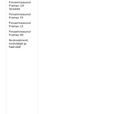
Pinoamisvaunut
Pramac GX
Straddle
Pinoamisvaunut
Pramac FX
Pinoamisvaunut
Pramac LX
Pinoamisvaunut
Pramac RX
Nostovälineet,
nostotaljat ja-
haarukat