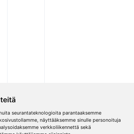
teitä
muita seurantateknologioita parantaaksemme
kosivustollamme, näyttääksemme sinulle personoituja
 analysoidaksemme verkkoliikennettä sekä