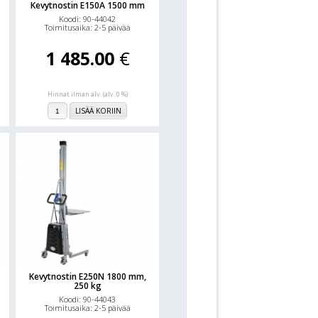
Kevytnostin E150A 1500 mm
Koodi: 90-44042
Toimitusaika: 2-5 päivää
1 485.00
€
Hinnat ilman alv. (alv. 0 %)
LISÄÄ KORIIN
Kevytnostin E250N 1800 mm,
250 kg
Koodi: 90-44043
Toimitusaika: 2-5 päivää