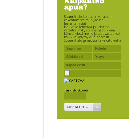
Kaipaatko
apua?
Suunnitteletko uuden varaston
rakentamista tai nykyisen
laajentamista?
Haluatko tehostaa ja kehittää
varastosi nykyistä sisälogistiikkaa?
Lähetä viesti meille ja saat vastaukset
kaikkiin kysymyksiin nopeasti.
Suunnittelu ja neuvonta veloituksetta!
Tarkistuskoodi
LÄHETÄ TIEDOT