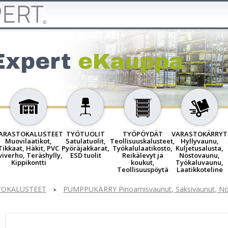
Expert
eKauppa
ARASTOKALUSTEET
TYÖTUOLIT
TYÖPÖYDÄT
VARASTOKÄRRYT
Muovilaatikot,
Satulatuolit,
Teollisuuskalusteet,
Hyllyvaunu,
Tikkaat, Häkit, PVC
Pyöräjakkarat,
Työkalulaatikosto,
Kuljetusalusta,
viverho, Teräshylly,
ESD tuolit
Reikälevyt ja
Nostovaunu,
Kippikontti
koukut,
Työkaluvaunu,
Teollisuuspöytä
Laatikkoteline
TOKALUSTEET
PUMPPUKÄRRY Pinoamisvaunut, Saksivaunut, Nos