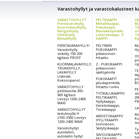
Varastohyllyt ja varastokalusteet kai
VARASTOHYLLYT
PELTIKAAPPI
VA
Pientavarahylly,
Metallikaappi,
Mu
Kuormalavahylly,
Pukukaapit,
Ti
Rengashylly,
Naulakkopenkki,
ov
Ulokehylly,
Lokerokaappi, Z-
Te
Metallihylly
KAAPPI
Ki
PIENTAVARAHYLLY/
PELTINEN
Mu
Varastohylly
PUKUKAAPPI
Hy
sinkitty 150-200
pitkäovinen
Ot
kg/taso PROFF
hitsattu
pi
KUORMALAVAHYLLY,
Z - PUKUKAAPPI
ri
TRUKKIHYLLY,
pitkäovinen
TE
LAVAHYLLY
säätöjaloilla
tä
Lisäosat,
PUKUKAAPIT
po
Kokoonpanot
jalustapenkillä,
BO
VARASTOHYLLY
hitsattu runko
PE
peltitasoilla 300-
TYÖKALUKAAPPI/
si
600 kg/taso
PELTIKAAPPI,
20
Leveys 1200-2400
Hyllykaappi,
PR
MAXI
Varastokaappi,
La
VARASTOHYLLYT
Teräskaappi
lastulevyllä H
Mu
ARKISTOKAAPPI/
2100-3500 Leveys
Ko
HYLLYKAAPPI
1200-2400 MAXI
su
toimistoon,
Varastohyllyt
Säilytyskaappi
Ty
autotalliin,
lu
SIIVOUSKAAPPI/
autotallin hyllyt
tu
PELTIKAAPPI,