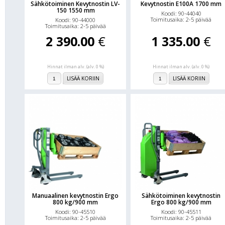
Sähkötoiminen Kevytnostin LV-
Kevytnostin E100A 1700 mm
150 1550 mm
Koodi: 90-44040
Toimitusaika: 2-5 päivää
Koodi: 90-44000
Toimitusaika: 2-5 päivää
2 390.00
€
1 335.00
€
Hinnat ilman alv. (alv. 0 %)
Hinnat ilman alv. (alv. 0 %)
LISÄÄ KORIIN
LISÄÄ KORIIN
Manuaalinen kevytnostin Ergo
Sähkötoiminen kevytnostin
800 kg/900 mm
Ergo 800 kg/900 mm
Koodi: 90-45510
Koodi: 90-45511
Toimitusaika: 2-5 päivää
Toimitusaika: 2-5 päivää