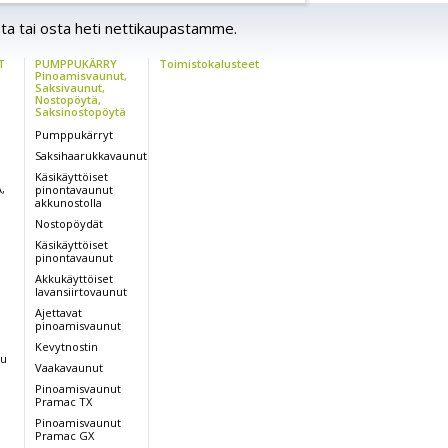
ta tai osta heti nettikaupastamme.
T
PUMPPUKÄRRY
Toimistokalusteet
Pinoamisvaunut,
Saksivaunut,
Nostopöytä,
Saksinostopöytä
Pumppukärryt
Saksihaarukkavaunut
Käsikäyttöiset
,
pinontavaunut
U
akkunostolla
Nostopöydät
Käsikäyttöiset
pinontavaunut
Akkukäyttöiset
lavansiirtovaunut
Ajettavat
pinoamisvaunut
Kevytnostin
nu
Vaakavaunut
Pinoamisvaunut
Pramac TX
Pinoamisvaunut
Pramac GX