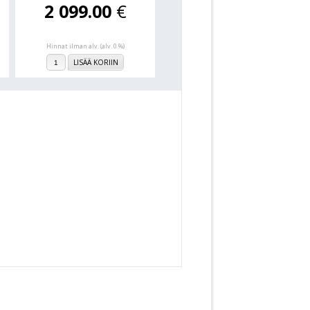
2 099.00
€
Hinnat ilman alv. (alv. 0 %)
LISÄÄ KORIIN