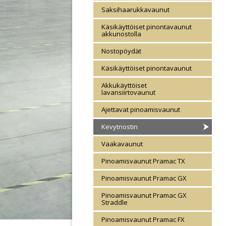
Saksihaarukkavaunut
Käsikäyttöiset pinontavaunut
akkunostolla
Nostopöydät
Käsikäyttöiset pinontavaunut
Akkukäyttöiset
lavansiirtovaunut
Ajettavat pinoamisvaunut
Kevytnostin
Vaakavaunut
Pinoamisvaunut Pramac TX
Pinoamisvaunut Pramac GX
Pinoamisvaunut Pramac GX
Straddle
Pinoamisvaunut Pramac FX