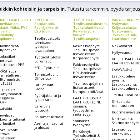
kkiin kohteisiin ja tarpeisiin.
Tutustu tarkemmin, pyydä tarjous
RASTOKALUSTEET
TYÖTUOLIT
TYÖPÖYDÄT
VARASTOKÄRRY
ovilaatikot,
Satulatuolit,
Teollisuuskalusteet,
Hyllyvaunu,
kkaat, Häkit, PVC
Pyöräjakkarat,
Työkalulaatikosto,
Kuljetusalusta,
iverho,
ESD tuolit
Reikälevyt ja
Nostovaunu,
räshylly,
koukut,
Työkaluvaunu,
Teollisuustuolit
ppikontti
Teollisuuspöytä
Laatikkoteline
toimistoon,
ovilaatikot/
Raskas työpöytä,
Nokkakärryt
työpajaan,
llylaatikot
Teollisuuspöytä
tavarataloon
Hyllyvaunut
lisävarusteilla,
tolaatikot
Työtuolit Global
Korjaamopöytä
KULJETUSALUSTA
nottavat,
Euromatic
LAATIKKOVAUN
pustettavat PPS
Pakkauspöydät/
ESD - Työtuolit
Teollisuuspöydät
LAVAVAUNU
RÄSHYLLY
HPL-laminaatti
Toimistotuolit
ysmetallinen,
Laatikkoteline
lisävarusteilla
Office Lux
lttomaalattu
pyörillä,
LTLESS
Teollisuuspöytien
Laatikkovaunu,
Satulatuolit
lisävarusteet,
Laatikkotelineet
Global
LTIHYLLY
Komponentit/osat
nkitty/maalattu
TYÖKALUVAUNU
Pyöräjakkarat ja
0 kg/taso
LAATIKKOKISKO/
työjakkarat
Siirtoalusta
OFF
LAATIKKOTELINE
teollisuuteen
Care-Line
seinään,
vahäkki
työtuolit
työpöydälle,
Kuormalavavau
reikälevyyn
ovilavat,
Seisomatukituolit
Nostovaunu,
koontaitettavat
Sähköiset
Saksinostopöytä
urlaatikot
Asentajan vaunut
työpöydät
ja alustat
Lavavaunut
ökalukontti
Reikälevyt,
verkkolaidoin
kittava
Työkaluseinät &
rvalliseen
työkalutaulut
Lavavaunut