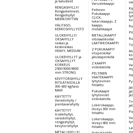
ja kalusteet
va
Varustekaappi
RENGASHYLLY/
Ki
Peltinen
Rengastelineet,
po
Pukukaappi
Rengashyllyt
ty
CLICK,
MERIKONTTIIN
ko
lokerokaappi, Z
VÄLITASO,
kaappi,
Ru
KERROSHYLLYSTÖ
metallikaapit
PV
ULOKEHYLLY/
METALLIKAAPIT
Ru
OKSAHYLLY
ottolaatikoilla/
raskas ja
LAATIKKOKAAPPI
Tö
keskiraskas
Z PUKUKAAPIT
HEAVY, MEDIUM
Al
irtopenkillä/
kot
ULOKEHYLLYT ja
jalustapenkillä
va
OKSAHYLLYT
Z KAAPPI
KORKEUS
Va
viistokatolla
2500/3000/4000
my
mm STRONG
PELTINEN
He
VAATEKAAPPI
KEVYTORSIHYLLY
lyhytovinen
Py
RITILÄTASOILLA
hitsattu
300-600 kg/taso
Jät
MAXI
Pukukaapit
jät
lyhytoviset
JÄ
KÄYTETTY
viistokatolla
Varastohylly /
Tr
pientavarahylly
Lokerokaappi,
ja
leveys 300 mm
KÄYTETYT
Pi
hitsattu
trukkihyllyt,
Va
varastohyllyt,
Lokerokaappi,
ty
rengashyllyt,
leveys 400 mm
kevytorsihyllyt
hitsattu
La
mu
METALLIHYLLY/
PUKUKAAPPI