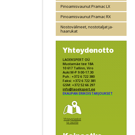
Pinoamisvaunut Pramac LX
Pinoamisvaunut Pramac RX
Nostovälineet, nostotaljat ja-
haarukat
Yhteydenotto
LAOEKSPERT OÜ
Mustamäe tee 18A
10 617 Tallinn, Viro
Auki:M-P 9.00-17.30
Puh.: +372 6 722 380
Faksi: +372 6 722 381
GSM: +372 52 66 297
info@laoekspert.ee
EKAUPAN ERIKOISTARJOUKSET
Yhteystiedot
ja osoite