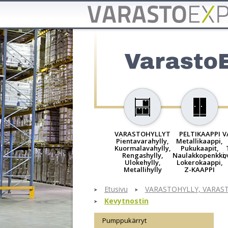
Varasto
VARASTOHYLLYT
PELTIKAAPPI
V
Pientavarahylly,
Metallikaappi,
Kuormalavahylly,
Pukukaapit,
Rengashylly,
Naulakkopenkki,
o
Ulokehylly,
Lokerokaappi,
Metallihylly
Z-KAAPPI
Etusivu
VARASTOHYLLY, VARAS
Kevytnostin
Pumppukärryt