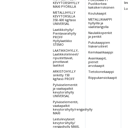
la
KEVYTORSIHYLLY
Puolikorkea
MAXI PYÖRILLÄ
kaksikerroksinen
Lu
METALLIHYLLY
Koulukaapit
KEVYTORSILLA
METALLIKAAPPI
350-600 kg/taso
hyllyillä ja
UNIVERSAL
vaatetangolla
Laatikkohylly/
Naulakkopenkit
Pientavarahylly
ja penkit
PROFF
Hyllylaatikko
Pukukaappien
STEMO
lisävarusteet
LAATIKKOHYLLY,
Kemikaalikaappi
Laatikkotelineet/
ripustettavat,
Avainkaapit,
pinottavat
pienet
laatikot
arvokaapit
ARKISTOHYLLY
Tietokonekaappi
sinkitty 150
Riippukansiokaapit
kg/taso PROFF
Pylväselementit
ja vaakapalkit
kevytorsihylly
UNIVERSAL
Pylväselementit,
vaakapalkit
kevytorsihylly/rengashylly
MAXI
Lastulevytasot
kevytorsihylly/
rengashylly MAXI,