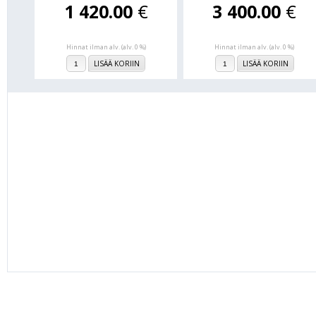
1 420.00
€
3 400.00
€
Hinnat ilman alv. (alv. 0 %)
Hinnat ilman alv. (alv. 0 %)
LISÄÄ KORIIN
LISÄÄ KORIIN