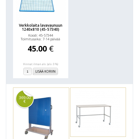
Verkkolaita lavavaunuun
1240x810 (45-57340)
Koodi: 45-57344
Toimitusaika: 7-14 päivää
45.00
€
Hinnat ilman alv. (alv. 0 %)
LISÄÄ KORIIN
369.00
€