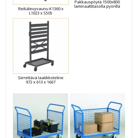
Pakkauspöytä 1500x800
laminaattitasolla pyörillä
Reikälevyvaunu K1360 x
L1023 x S505
Siirrettävä laatikkoteline
972 x 613 x 1667