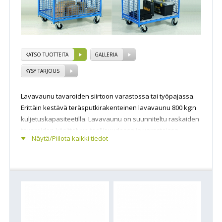
KATSO TUOTTEITA
GALLERIA
KYSY TARJOUS
Lavavaunu tavaroiden siirtoon varastossa tai työpajassa.
Erittäin kestävä teräsputkirakenteinen lavavaunu 800 kg:n
kuljetuskapasiteetilla. Lavavaunu on suunniteltu raskaiden
tavaroiden käsittelyyn teollisuudessa ja varastoissa.
Näytä/Piilota kaikki tiedot
Verkkoseinät voi tarvittaessa helposti nostaa pois.