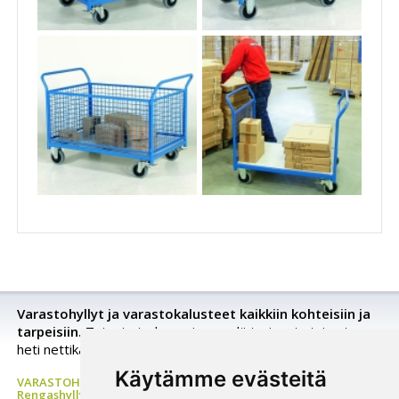
Varastohyllyt ja varastokalusteet kaikkiin kohteisiin ja
tarpeisiin.
Tutustu tarkemmin, pyydä tarjousta tai osta
heti nettikaupastamme.
Käytämme evästeitä
VARASTOHYLLYT Pientavarahylly, Kuormalavahylly,
Rengashylly, Ulokehylly, Metallihylly