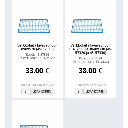
Verkkolaita lavavaunuun
Verkkolaita lavavaunuun
890x520 (45-57310)
1040x610 ja 1040x710 (45-
57320 ja 45-57330)
Koodi: 45-57314
Toimitusaika: 7-14 päivää
Koodi: 45-57324
Toimitusaika: 7-14 päivää
33.00
€
38.00
€
Hinnat ilman alv. (alv. 0 %)
Hinnat ilman alv. (alv. 0 %)
LISÄÄ KORIIN
LISÄÄ KORIIN