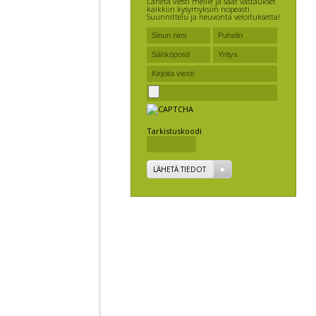
Lähetä viesti meille ja saat vastaukset
kaikkiin kysymyksiin nopeasti.
Suunnittelu ja neuvonta veloituksetta!
Tarkistuskoodi
LÄHETÄ TIEDOT