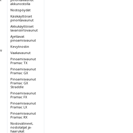
U
akkunostolla
Nostopöydät
Käsikäyttöiset
pinontavaunut
Akkukäyttöiset
lavansiirtovaunut
Ajettavat
pinoamisvaunut
Kevytnostin
nu
Vaakavaunut
Pinoamisvaunut
Pramac TX
Pinoamisvaunut
Pramac GX
Pinoamisvaunut
Pramac GX
Straddle
Pinoamisvaunut
Pramac FX
Pinoamisvaunut
Pramac LX
Pinoamisvaunut
Pramac RX
Nostovälineet,
nostotaljat ja-
haarukat