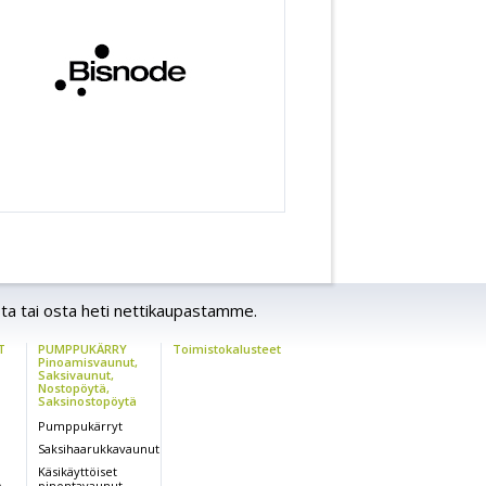
ta tai osta heti nettikaupastamme.
T
PUMPPUKÄRRY
Toimistokalusteet
Pinoamisvaunut,
Saksivaunut,
Nostopöytä,
Saksinostopöytä
Pumppukärryt
Saksihaarukkavaunut
Käsikäyttöiset
,
pinontavaunut