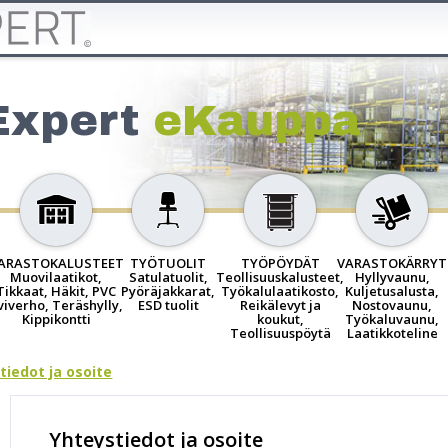
Expert
eKauppa
ARASTOKALUSTEET
TYÖTUOLIT
TYÖPÖYDÄT
VARASTOKÄRRYT
Muovilaatikot,
Satulatuolit,
Teollisuuskalusteet,
Hyllyvaunu,
Tikkaat, Häkit, PVC
Pyöräjakkarat,
Työkalulaatikosto,
Kuljetusalusta,
viverho, Teräshylly,
ESD tuolit
Reikälevyt ja
Nostovaunu,
Kippikontti
koukut,
Työkaluvaunu,
Teollisuuspöytä
Laatikkoteline
tiedot ja osoite
Yhteystiedot ja osoite