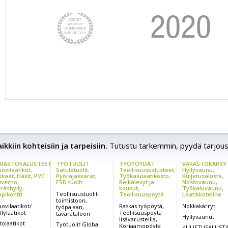
kkiin kohteisiin ja tarpeisiin.
Tutustu tarkemmin, pyydä tarjous
RASTOKALUSTEET
TYÖTUOLIT
TYÖPÖYDÄT
VARASTOKÄRRY
ovilaatikot,
Satulatuolit,
Teollisuuskalusteet,
Hyllyvaunu,
kkaat, Häkit, PVC
Pyöräjakkarat,
Työkalulaatikosto,
Kuljetusalusta,
iverho,
ESD tuolit
Reikälevyt ja
Nostovaunu,
räshylly,
koukut,
Työkaluvaunu,
Teollisuustuolit
ppikontti
Teollisuuspöytä
Laatikkoteline
toimistoon,
ovilaatikot/
Raskas työpöytä,
Nokkakärryt
työpajaan,
llylaatikot
Teollisuuspöytä
tavarataloon
Hyllyvaunut
lisävarusteilla,
tolaatikot
Työtuolit Global
Korjaamopöytä
KULJETUSALUSTA