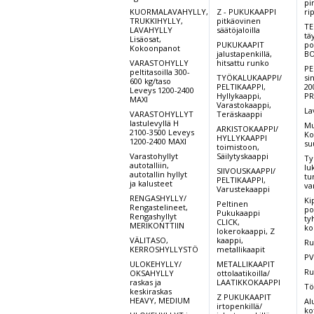
pi
KUORMALAVAHYLLY,
Z - PUKUKAAPPI
ri
TRUKKIHYLLY,
pitkäovinen
TE
LAVAHYLLY
säätöjaloilla
tä
Lisäosat,
PUKUKAAPIT
po
Kokoonpanot
jalustapenkillä,
BO
VARASTOHYLLY
hitsattu runko
PE
peltitasoilla 300-
TYÖKALUKAAPPI/
si
600 kg/taso
PELTIKAAPPI,
20
Leveys 1200-2400
Hyllykaappi,
PR
MAXI
Varastokaappi,
La
VARASTOHYLLYT
Teräskaappi
lastulevyllä H
Mu
ARKISTOKAAPPI/
2100-3500 Leveys
Ko
HYLLYKAAPPI
1200-2400 MAXI
su
toimistoon,
Varastohyllyt
Säilytyskaappi
Ty
autotalliin,
lu
SIIVOUSKAAPPI/
autotallin hyllyt
tu
PELTIKAAPPI,
ja kalusteet
va
Varustekaappi
RENGASHYLLY/
Ki
Peltinen
Rengastelineet,
po
Pukukaappi
Rengashyllyt
ty
CLICK,
MERIKONTTIIN
ko
lokerokaappi, Z
VÄLITASO,
kaappi,
Ru
KERROSHYLLYSTÖ
metallikaapit
PV
ULOKEHYLLY/
METALLIKAAPIT
Ru
OKSAHYLLY
ottolaatikoilla/
raskas ja
LAATIKKOKAAPPI
Tö
keskiraskas
Z PUKUKAAPIT
HEAVY, MEDIUM
Al
irtopenkillä/
kot