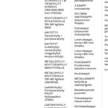
ULOKEHYLLYT ja
jalustapenkillä
va
OKSAHYLLYT
Z KAAPPI
KORKEUS
Va
viistokatolla
2500/3000/4000
my
mm STRONG
PELTINEN
He
VAATEKAAPPI
KEVYTORSIHYLLY
lyhytovinen
Py
RITILÄTASOILLA
hitsattu
300-600 kg/taso
Jät
MAXI
Pukukaapit
jät
lyhytoviset
JÄ
KÄYTETTY
viistokatolla
Varastohylly /
Tr
pientavarahylly
Lokerokaappi,
ja
leveys 300 mm
KÄYTETYT
Pi
hitsattu
trukkihyllyt,
Va
varastohyllyt,
Lokerokaappi,
ty
rengashyllyt,
leveys 400 mm
kevytorsihyllyt
hitsattu
La
mu
METALLIHYLLY/
PUKUKAAPPI
la
KEVYTORSIHYLLY
Puolikorkea
MAXI PYÖRILLÄ
kaksikerroksinen
Lu
METALLIHYLLY
Koulukaapit
KEVYTORSILLA
METALLIKAAPPI
350-600 kg/taso
hyllyillä ja
UNIVERSAL
vaatetangolla
Laatikkohylly/
Naulakkopenkit
Pientavarahylly
ja penkit
PROFF
Hyllylaatikko
Pukukaappien
STEMO
lisävarusteet
LAATIKKOHYLLY,
Kemikaalikaappi
Laatikkotelineet/