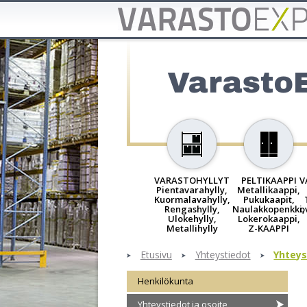
Varasto
VARASTOHYLLYT
PELTIKAAPPI
V
Pientavarahylly,
Metallikaappi,
Kuormalavahylly,
Pukukaapit,
Rengashylly,
Naulakkopenkki,
o
Ulokehylly,
Lokerokaappi,
Metallihylly
Z-KAAPPI
Etusivu
Yhteystiedot
Yhteys
Henkilökunta
Yhteystiedot ja osoite