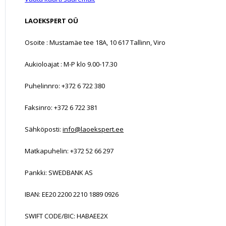
LAOEKSPERT OÜ
Osoite : Mustamäe tee 18A, 10 617 Tallinn, Viro
Aukioloajat : M-P klo 9.00-17.30
Puhelinnro: +372 6 722 380
Faksinro: +372 6 722 381
Sähköposti:
info@laoekspert.ee
Matkapuhelin: +372 52 66 297
Pankki: SWEDBANK AS
IBAN: EE20 2200 2210 1889 0926
SWIFT CODE/BIC: HABAEE2X