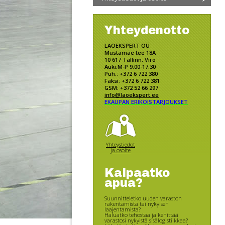
Yhteydenotto
LAOEKSPERT OÜ
Mustamäe tee 18A
10 617 Tallinn, Viro
Auki:M-P 9.00-17.30
Puh.: +372 6 722 380
Faksi: +372 6 722 381
GSM: +372 52 66 297
info@laoekspert.ee
EKAUPAN ERIKOISTARJOUKSET
Yhteystiedot
ja osoite
Kaipaatko
apua?
Suunnitteletko uuden varaston
rakentamista tai nykyisen
laajentamista?
Haluatko tehostaa ja kehittää
varastosi nykyistä sisälogistiikkaa?