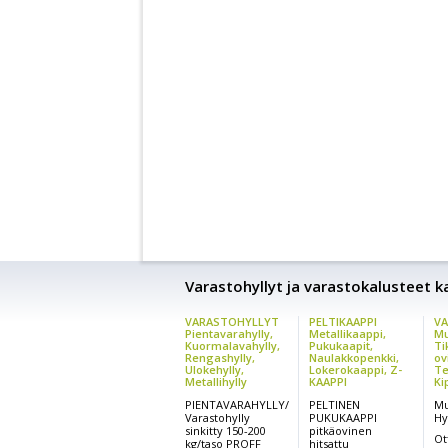
Varastohyllyt ja varastokalusteet kai
VARASTOHYLLYT
PELTIKAAPPI
VA
Pientavarahylly,
Metallikaappi,
Mu
Kuormalavahylly,
Pukukaapit,
Ti
Rengashylly,
Naulakkopenkki,
ov
Ulokehylly,
Lokerokaappi, Z-
Te
Metallihylly
KAAPPI
Ki
PIENTAVARAHYLLY/
PELTINEN
Mu
Varastohylly
PUKUKAAPPI
Hy
sinkitty 150-200
pitkäovinen
Ot
kg/taso PROFF
hitsattu