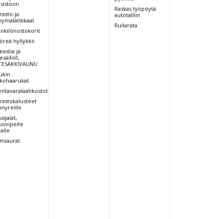
rastoon
Raskas työpöytä
rasto-ja
autotalliin
ymälätikkaat
Rullarata
nkilönostokorit
öreä hyllykkö
eastia ja
esäiliöt,
TESÄKKIVAUNU
ukin
tkohaarukat
entavaralaatikostot
rastokalusteet
nnyreille
vajalat,
ovipeite
valle
miaurat