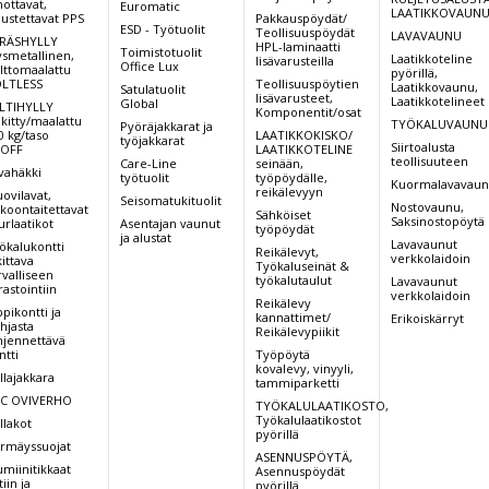
nottavat,
Euromatic
LAATIKKOVAUN
pustettavat PPS
Pakkauspöydät/
ESD - Työtuolit
Teollisuuspöydät
LAVAVAUNU
RÄSHYLLY
HPL-laminaatti
Toimistotuolit
ysmetallinen,
Laatikkoteline
lisävarusteilla
Office Lux
lttomaalattu
pyörillä,
LTLESS
Teollisuuspöytien
Laatikkovaunu,
Satulatuolit
lisävarusteet,
Laatikkotelineet
Global
LTIHYLLY
Komponentit/osat
nkitty/maalattu
TYÖKALUVAUNU
Pyöräjakkarat ja
0 kg/taso
LAATIKKOKISKO/
työjakkarat
Siirtoalusta
OFF
LAATIKKOTELINE
teollisuuteen
Care-Line
seinään,
vahäkki
työtuolit
työpöydälle,
Kuormalavavau
reikälevyyn
ovilavat,
Seisomatukituolit
Nostovaunu,
koontaitettavat
Sähköiset
Saksinostopöytä
urlaatikot
Asentajan vaunut
työpöydät
ja alustat
Lavavaunut
ökalukontti
Reikälevyt,
verkkolaidoin
kittava
Työkaluseinät &
rvalliseen
työkalutaulut
Lavavaunut
rastointiin
verkkolaidoin
Reikälevy
ppikontti ja
kannattimet/
Erikoiskärryt
hjasta
Reikälevypiikit
hjennettävä
ntti
Työpöytä
kovalevy, vinyyli,
llajakkara
tammiparketti
C OVIVERHO
TYÖKALULAATIKOSTO,
Työkalulaatikostot
llakot
pyörillä
rmäyssuojat
ASENNUSPÖYTÄ,
umiinitikkaat
Asennuspöydät
iin ja
pyörillä