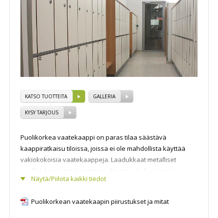
KATSO TUOTTEITA
GALLERIA
KYSY TARJOUS
Puolikorkea vaatekaappi on paras tilaa säästävä
kaappiratkaisu tiloissa, joissa ei ole mahdollista käyttää
vakiokokoisia vaatekaappeja. Laadukkaat metalliset
puolikorkeat vaatekaapit soveltuvat pukuhuoneisiin,
Näytä/Piilota kaikki tiedot
liikuntahalleihin, kouluihin tai tuotanto- ja työtiloihin.
Vaatekaappien ovet ovat
laminaattipintaisia tai
Puolikorkean vaatekaapin piirustukset ja mitat
polttomaalattua terästä
. Erikoistilauksesta on ovet
saatavana myös korkeapainelaminaattina. Pukukaappien