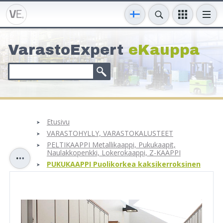
VarastoExpert
eKauppa
Etusivu
VARASTOHYLLY, VARASTOKALUSTEET
PELTIKAAPPI Metallikaappi, Pukukaapit,
Naulakkopenkki, Lokerokaappi, Z-KAAPPI
PUKUKAAPPI Puolikorkea kaksikerroksinen