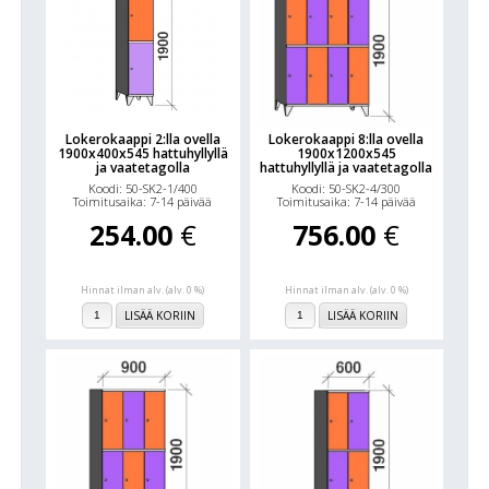
Lokerokaappi 2:lla ovella
Lokerokaappi 8:lla ovella
1900x400x545 hattuhyllyllä
1900x1200x545
ja vaatetagolla
hattuhyllyllä ja vaatetagolla
Koodi: 50-SK2-1/400
Koodi: 50-SK2-4/300
Toimitusaika: 7-14 päivää
Toimitusaika: 7-14 päivää
254.00
€
756.00
€
Hinnat ilman alv. (alv. 0 %)
Hinnat ilman alv. (alv. 0 %)
LISÄÄ KORIIN
LISÄÄ KORIIN