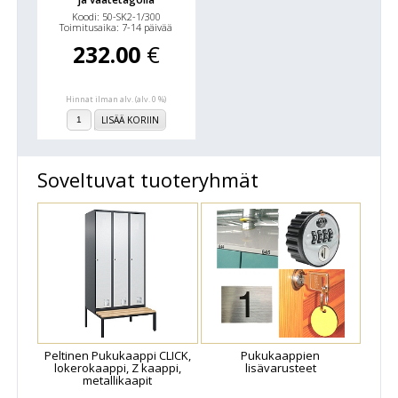
Koodi: 50-SK2-1/300
Toimitusaika: 7-14 päivää
232.00
€
Hinnat ilman alv. (alv. 0 %)
LISÄÄ KORIIN
Soveltuvat tuoteryhmät
Peltinen Pukukaappi CLICK,
Pukukaappien
lokerokaappi, Z kaappi,
lisävarusteet
metallikaapit