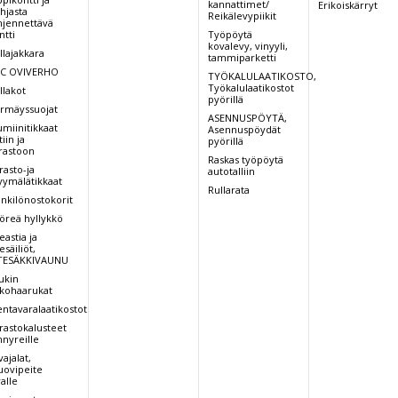
kannattimet/
Erikoiskärryt
hjasta
Reikälevypiikit
hjennettävä
ntti
Työpöytä
kovalevy, vinyyli,
llajakkara
tammiparketti
C OVIVERHO
TYÖKALULAATIKOSTO,
Työkalulaatikostot
llakot
pyörillä
rmäyssuojat
ASENNUSPÖYTÄ,
umiinitikkaat
Asennuspöydät
iin ja
pyörillä
rastoon
Raskas työpöytä
rasto-ja
autotalliin
ymälätikkaat
Rullarata
nkilönostokorit
öreä hyllykkö
eastia ja
esäiliöt,
TESÄKKIVAUNU
ukin
tkohaarukat
entavaralaatikostot
rastokalusteet
nnyreille
vajalat,
ovipeite
valle