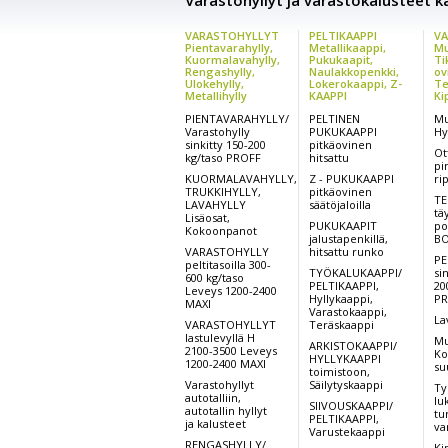
Varastohyllyt ja varastokalusteet kai
VARASTOHYLLYT
PELTIKAAPPI
VA
Pientavarahylly,
Metallikaappi,
Mu
Kuormalavahylly,
Pukukaapit,
Ti
Rengashylly,
Naulakkopenkki,
ov
Ulokehylly,
Lokerokaappi, Z-
Te
Metallihylly
KAAPPI
Ki
PIENTAVARAHYLLY/
PELTINEN
Mu
Varastohylly
PUKUKAAPPI
Hy
sinkitty 150-200
pitkäovinen
Ot
kg/taso PROFF
hitsattu
pi
KUORMALAVAHYLLY,
Z - PUKUKAAPPI
ri
TRUKKIHYLLY,
pitkäovinen
TE
LAVAHYLLY
säätöjaloilla
tä
Lisäosat,
PUKUKAAPIT
po
Kokoonpanot
jalustapenkillä,
BO
VARASTOHYLLY
hitsattu runko
PE
peltitasoilla 300-
TYÖKALUKAAPPI/
si
600 kg/taso
PELTIKAAPPI,
20
Leveys 1200-2400
Hyllykaappi,
PR
MAXI
Varastokaappi,
La
VARASTOHYLLYT
Teräskaappi
lastulevyllä H
Mu
ARKISTOKAAPPI/
2100-3500 Leveys
Ko
HYLLYKAAPPI
1200-2400 MAXI
su
toimistoon,
Varastohyllyt
Säilytyskaappi
Ty
autotalliin,
lu
SIIVOUSKAAPPI/
autotallin hyllyt
tu
PELTIKAAPPI,
ja kalusteet
va
Varustekaappi
RENGASHYLLY/
Ki