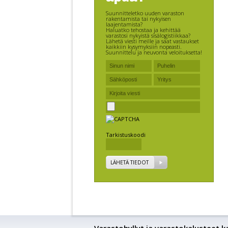
Suunnitteletko uuden varaston
rakentamista tai nykyisen
laajentamista?
Haluatko tehostaa ja kehittää
varastosi nykyistä sisälogistiikkaa?
Lähetä viesti meille ja saat vastaukset
kaikkiin kysymyksiin nopeasti.
Suunnittelu ja neuvonta veloituksetta!
Tarkistuskoodi
LÄHETÄ TIEDOT