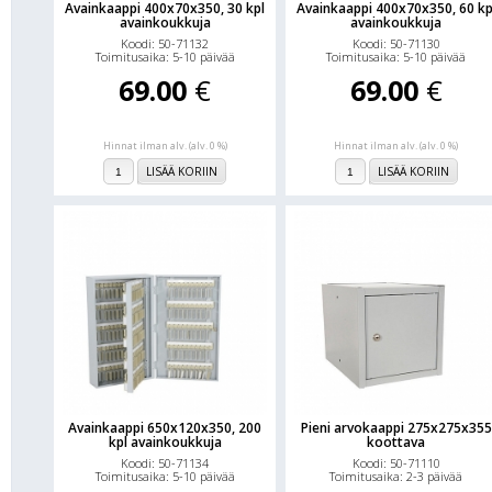
Avainkaappi 400x70x350, 30 kpl
Avainkaappi 400x70x350, 60 kp
avainkoukkuja
avainkoukkuja
Koodi: 50-71132
Koodi: 50-71130
Toimitusaika: 5-10 päivää
Toimitusaika: 5-10 päivää
69.00
€
69.00
€
Hinnat ilman alv. (alv. 0 %)
Hinnat ilman alv. (alv. 0 %)
LISÄÄ KORIIN
LISÄÄ KORIIN
Avainkaappi 650x120x350, 200
Pieni arvokaappi 275x275x355
kpl avainkoukkuja
koottava
Koodi: 50-71134
Koodi: 50-71110
Toimitusaika: 5-10 päivää
Toimitusaika: 2-3 päivää