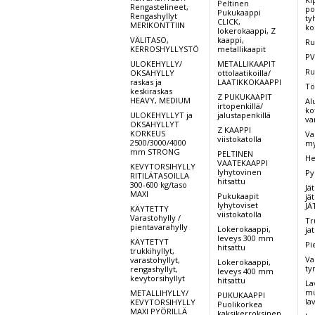
Peltinen
Rengastelineet,
po
Pukukaappi
Rengashyllyt
ty
CLICK,
MERIKONTTIIN
ko
lokerokaappi, Z
VÄLITASO,
kaappi,
Ru
KERROSHYLLYSTÖ
metallikaapit
PV
ULOKEHYLLY/
METALLIKAAPIT
Ru
OKSAHYLLY
ottolaatikoilla/
raskas ja
LAATIKKOKAAPPI
Tö
keskiraskas
Z PUKUKAAPIT
HEAVY, MEDIUM
Al
irtopenkillä/
kot
ULOKEHYLLYT ja
jalustapenkillä
va
OKSAHYLLYT
Z KAAPPI
KORKEUS
Va
viistokatolla
2500/3000/4000
my
mm STRONG
PELTINEN
He
VAATEKAAPPI
KEVYTORSIHYLLY
lyhytovinen
Py
RITILÄTASOILLA
hitsattu
300-600 kg/taso
Jät
MAXI
Pukukaapit
jät
lyhytoviset
JÄ
KÄYTETTY
viistokatolla
Varastohylly /
Tr
pientavarahylly
Lokerokaappi,
ja
leveys 300 mm
KÄYTETYT
Pi
hitsattu
trukkihyllyt,
Va
varastohyllyt,
Lokerokaappi,
ty
rengashyllyt,
leveys 400 mm
kevytorsihyllyt
hitsattu
La
mu
METALLIHYLLY/
PUKUKAAPPI
la
KEVYTORSIHYLLY
Puolikorkea
MAXI PYÖRILLÄ
kaksikerroksinen