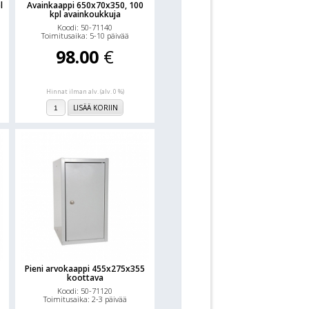
l
Avainkaappi 650x70x350, 100
kpl avainkoukkuja
Koodi: 50-71140
Toimitusaika: 5-10 päivää
98.00
€
Hinnat ilman alv. (alv. 0 %)
LISÄÄ KORIIN
Pieni arvokaappi 455x275x355
koottava
Koodi: 50-71120
Toimitusaika: 2-3 päivää