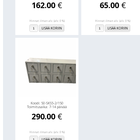
162.00
€
65.00
€
Hinnat ilman alv. (alv. 0 %)
Hinnat ilman alv. (alv. 0 %)
LISÄÄ KORIIN
LISÄÄ KORIIN
Koodi: 50-SKS5-2/150
Toimitusaika: 7-14 päivää
290.00
€
Hinnat ilman alv. (alv. 0 %)
LISÄÄ KORIIN