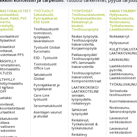
kkiin kohteisiin ja tarpeisiin.
Tutustu tarkemmin, pyydä tarjous
RASTOKALUSTEET
TYÖTUOLIT
TYÖPÖYDÄT
VARASTOKÄRRY
ovilaatikot,
Satulatuolit,
Teollisuuskalusteet,
Hyllyvaunu,
kkaat, Häkit, PVC
Pyöräjakkarat,
Työkalulaatikosto,
Kuljetusalusta,
iverho,
ESD tuolit
Reikälevyt ja
Nostovaunu,
räshylly,
koukut,
Työkaluvaunu,
Teollisuustuolit
ppikontti
Teollisuuspöytä
Laatikkoteline
toimistoon,
ovilaatikot/
Raskas työpöytä,
Nokkakärryt
työpajaan,
llylaatikot
Teollisuuspöytä
tavarataloon
Hyllyvaunut
lisävarusteilla,
tolaatikot
Työtuolit Global
Korjaamopöytä
KULJETUSALUSTA
nottavat,
Euromatic
LAATIKKOVAUN
pustettavat PPS
Pakkauspöydät/
ESD - Työtuolit
Teollisuuspöydät
LAVAVAUNU
RÄSHYLLY
HPL-laminaatti
Toimistotuolit
ysmetallinen,
Laatikkoteline
lisävarusteilla
Office Lux
lttomaalattu
pyörillä,
LTLESS
Teollisuuspöytien
Laatikkovaunu,
Satulatuolit
lisävarusteet,
Laatikkotelineet
Global
LTIHYLLY
Komponentit/osat
nkitty/maalattu
TYÖKALUVAUNU
Pyöräjakkarat ja
0 kg/taso
LAATIKKOKISKO/
työjakkarat
Siirtoalusta
OFF
LAATIKKOTELINE
teollisuuteen
Care-Line
seinään,
vahäkki
työtuolit
työpöydälle,
Kuormalavavau
reikälevyyn
ovilavat,
Seisomatukituolit
Nostovaunu,
koontaitettavat
Sähköiset
Saksinostopöytä
urlaatikot
Asentajan vaunut
työpöydät
ja alustat
Lavavaunut
ökalukontti
Reikälevyt,
verkkolaidoin
kittava
Työkaluseinät &
rvalliseen
työkalutaulut
Lavavaunut
rastointiin
verkkolaidoin
Reikälevy
ppikontti ja