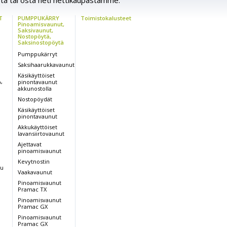
ta tai osta heti nettikaupastamme.
T
PUMPPUKÄRRY
Toimistokalusteet
Pinoamisvaunut,
Saksivaunut,
Nostopöytä,
Saksinostopöytä
Pumppukärryt
Saksihaarukkavaunut
Käsikäyttöiset
,
pinontavaunut
U
akkunostolla
Nostopöydät
Käsikäyttöiset
pinontavaunut
Akkukäyttöiset
lavansiirtovaunut
Ajettavat
pinoamisvaunut
Kevytnostin
nu
Vaakavaunut
Pinoamisvaunut
Pramac TX
Pinoamisvaunut
Pramac GX
Pinoamisvaunut
Pramac GX