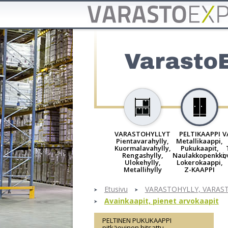
Varasto
VARASTOHYLLYT
PELTIKAAPPI
V
Pientavarahylly,
Metallikaappi,
Kuormalavahylly,
Pukukaapit,
Rengashylly,
Naulakkopenkki,
o
Ulokehylly,
Lokerokaappi,
Metallihylly
Z-KAAPPI
Etusivu
VARASTOHYLLY, VARAS
Avainkaapit, pienet arvokaapit
PELTINEN PUKUKAAPPI
pitkäovinen hitsattu