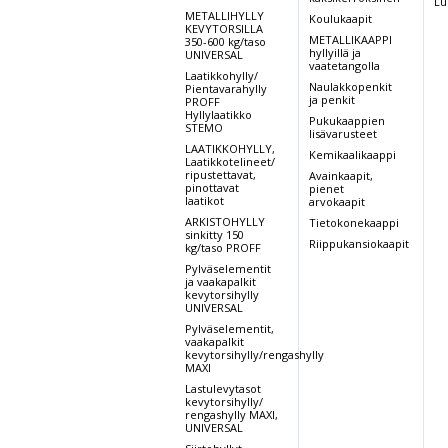
Lu
METALLIHYLLY
Koulukaapit
KEVYTORSILLA
METALLIKAAPPI
350-600 kg/taso
hyllyillä ja
UNIVERSAL
vaatetangolla
Laatikkohylly/
Naulakkopenkit
Pientavarahylly
ja penkit
PROFF
Hyllylaatikko
Pukukaappien
STEMO
lisävarusteet
LAATIKKOHYLLY,
Kemikaalikaappi
Laatikkotelineet/
ripustettavat,
Avainkaapit,
pinottavat
pienet
laatikot
arvokaapit
ARKISTOHYLLY
Tietokonekaappi
sinkitty 150
Riippukansiokaapit
kg/taso PROFF
Pylväselementit
ja vaakapalkit
kevytorsihylly
UNIVERSAL
Pylväselementit,
vaakapalkit
kevytorsihylly/rengashylly
MAXI
Lastulevytasot
kevytorsihylly/
rengashylly MAXI,
UNIVERSAL