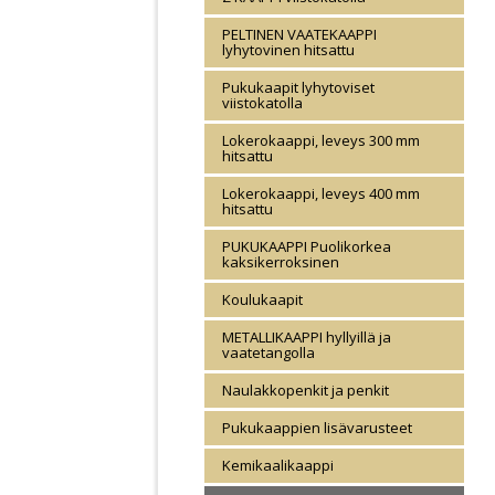
PELTINEN VAATEKAAPPI
lyhytovinen hitsattu
Pukukaapit lyhytoviset
viistokatolla
Lokerokaappi, leveys 300 mm
hitsattu
Lokerokaappi, leveys 400 mm
hitsattu
PUKUKAAPPI Puolikorkea
kaksikerroksinen
Koulukaapit
METALLIKAAPPI hyllyillä ja
vaatetangolla
Naulakkopenkit ja penkit
Pukukaappien lisävarusteet
Kemikaalikaappi