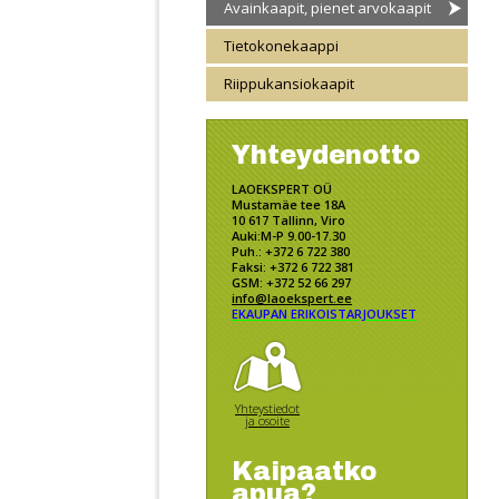
Avainkaapit, pienet arvokaapit
Tietokonekaappi
Riippukansiokaapit
Yhteydenotto
LAOEKSPERT OÜ
Mustamäe tee 18A
10 617 Tallinn, Viro
Auki:M-P 9.00-17.30
Puh.: +372 6 722 380
Faksi: +372 6 722 381
GSM: +372 52 66 297
info@laoekspert.ee
EKAUPAN ERIKOISTARJOUKSET
Yhteystiedot
ja osoite
Kaipaatko
apua?