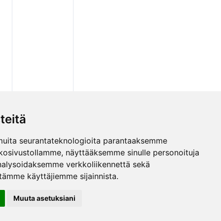
teitä
muita seurantateknologioita parantaaksemme
kosivustollamme, näyttääksemme sinulle personoituja
 analysoidaksemme verkkoliikennettä sekä
ämme käyttäjiemme sijainnista.
Muuta asetuksiani