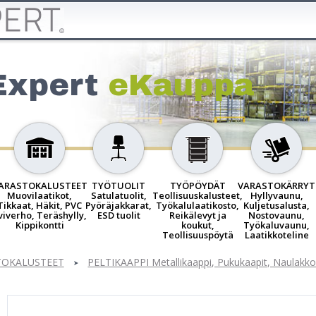
Expert
eKauppa
ARASTOKALUSTEET
TYÖTUOLIT
TYÖPÖYDÄT
VARASTOKÄRRYT
Muovilaatikot,
Satulatuolit,
Teollisuuskalusteet,
Hyllyvaunu,
Tikkaat, Häkit, PVC
Pyöräjakkarat,
Työkalulaatikosto,
Kuljetusalusta,
viverho, Teräshylly,
ESD tuolit
Reikälevyt ja
Nostovaunu,
Kippikontti
koukut,
Työkaluvaunu,
Teollisuuspöytä
Laatikkoteline
TOKALUSTEET
PELTIKAAPPI Metallikaappi, Pukukaapit, Naulakk