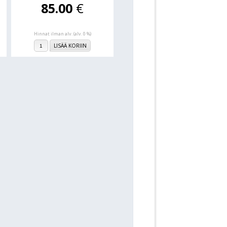
85.00
€
Hinnat ilman alv. (alv. 0 %)
LISÄÄ KORIIN