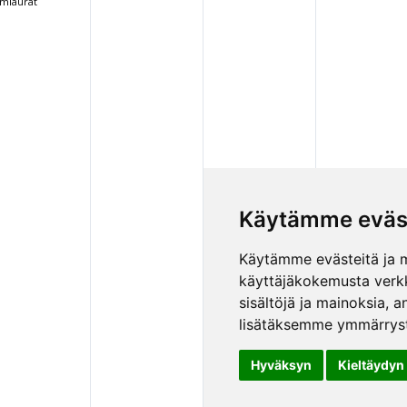
miaurat
Käytämme eväs
Käytämme evästeitä ja 
käyttäjäkokemusta verk
sisältöjä ja mainoksia,
lisätäksemme ymmärryst
Hyväksyn
Kieltäydyn