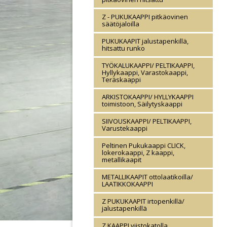
Z - PUKUKAAPPI pitkäovinen
säätöjaloilla
PUKUKAAPIT jalustapenkillä,
hitsattu runko
TYÖKALUKAAPPI/ PELTIKAAPPI,
Hyllykaappi, Varastokaappi,
Teräskaappi
ARKISTOKAAPPI/ HYLLYKAAPPI
toimistoon, Säilytyskaappi
SIIVOUSKAAPPI/ PELTIKAAPPI,
Varustekaappi
Peltinen Pukukaappi CLICK,
lokerokaappi, Z kaappi,
metallikaapit
METALLIKAAPIT ottolaatikoilla/
LAATIKKOKAAPPI
Z PUKUKAAPIT irtopenkillä/
jalustapenkillä
Z KAAPPI viistokatolla