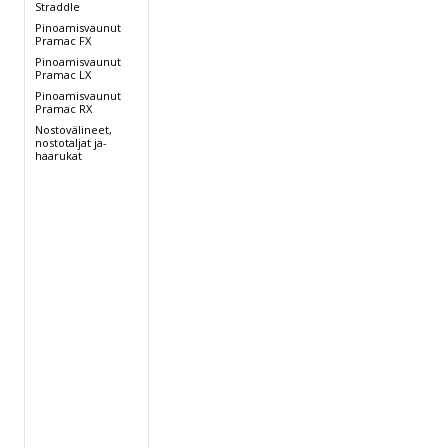
Straddle
Pinoamisvaunut
Pramac FX
Pinoamisvaunut
Pramac LX
Pinoamisvaunut
Pramac RX
Nostovälineet,
nostotaljat ja-
haarukat