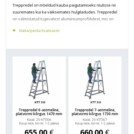
Treppredel on mõeldud kauba paigutamiseks riiulisse nii
suuremates kui ka väiksemates hulgiladudes. Treppredel
on valmistatud tugevatest alumiiniumprofiilidest, mis on
omavahel kokku needitud. Trepi tagumised jalad on
Näita/peida lisateavet
varustatud fikseeritud ratastega. Treppredeli esimestele
jalgadele saab lisada pöörlevad vedrudega rattad, mis
hõlbustavad veelgi manööverdamist. Trepile astudes
vajuvad vedrud sisse ja trepp fikseerub paigale. Trepi
astmed ja platvorm on reljeefse pinnaga, et vältida
libisemist. Trepil on ka standardvarustuses käsipuud.
Ülemisel töötasapinnal on 600 mm kõrgune põlvetugi.
Valmistusmaa : Soome.
Treppredel 6-astmeline,
Treppredel 7-astmeline,
platvormi kõrgus 1470 mm
platvormi kõrgus 1730 mm
Kood: 25-KTT306
Kood: 25-KTT307
Kaup laos, tarne: 1-2 päeva
Kaup laos, tarne: 1-2 päeva
655.00
€
660.00
€