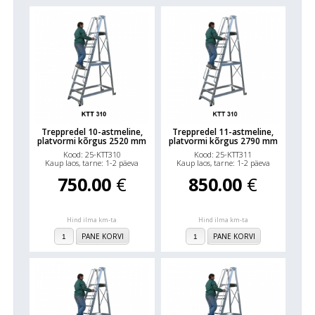
Treppredel 10-astmeline,
Treppredel 11-astmeline,
platvormi kõrgus 2520 mm
platvormi kõrgus 2790 mm
Kood: 25-KTT310
Kood: 25-KTT311
Kaup laos, tarne: 1-2 päeva
Kaup laos, tarne: 1-2 päeva
750.00
€
850.00
€
Hind ilma km-ta
Hind ilma km-ta
PANE KORVI
PANE KORVI