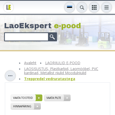
LaoEkspert
e-pood
Avaleht
LAORIIULID E-POOD
LAOSISUSTUS, Plastkarbid, Laomööbel, PVC
kardinad, Metallist riiulid Moodulriiulid
Treppredel vedruratastega
VAATA TOOTEID
VAATA PILTE
HINNAPÄRING