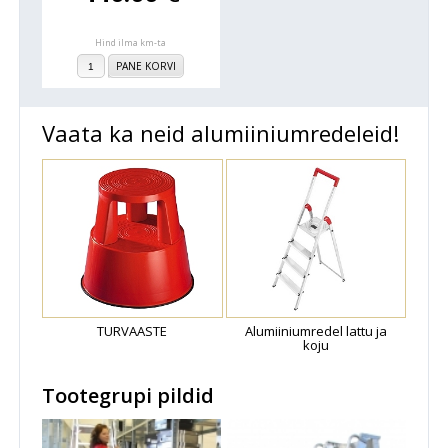
Hind ilma km-ta
PANE KORVI
Vaata ka neid alumiiniumredeleid!
TURVAASTE
Alumiiniumredel lattu ja
koju
Tootegrupi pildid