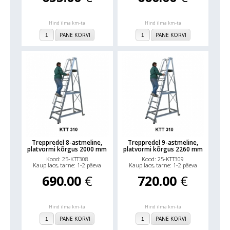
Hind ilma km-ta
Hind ilma km-ta
PANE KORVI
PANE KORVI
Treppredel 8-astmeline,
Treppredel 9-astmeline,
platvormi kõrgus 2000 mm
platvormi kõrgus 2260 mm
Kood: 25-KTT308
Kood: 25-KTT309
Kaup laos, tarne: 1-2 päeva
Kaup laos, tarne: 1-2 päeva
690.00
€
720.00
€
Hind ilma km-ta
Hind ilma km-ta
PANE KORVI
PANE KORVI