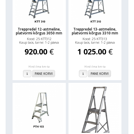
Treppredel 12-astmeline,
Treppredel 13-astmeline,
platvormi kõrgus 3050 mm
platvormi kõrgus 3310 mm
Kood: 25-KTT312
Kood: 25-KTT313
Kaup laos, tarne: 1-2 päeva
Kaup laos, tarne: 1-2 päeva
920.00
€
1 025.00
€
Hind ilma km-ta
Hind ilma km-ta
PANE KORVI
PANE KORVI