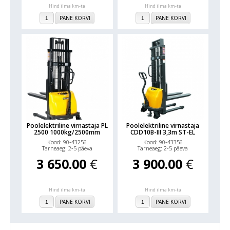
Hind ilma km-ta
Hind ilma km-ta
PANE KORVI
PANE KORVI
Poolelektriline virnastaja PL
Poolelektriline virnastaja
2500 1000kg/2500mm
CDD10B-III 3,3m ST-EL
Kood: 90-43256
Kood: 90-43356
Tarneaeg: 2-5 päeva
Tarneaeg: 2-5 päeva
3 650.00
€
3 900.00
€
Hind ilma km-ta
Hind ilma km-ta
PANE KORVI
PANE KORVI