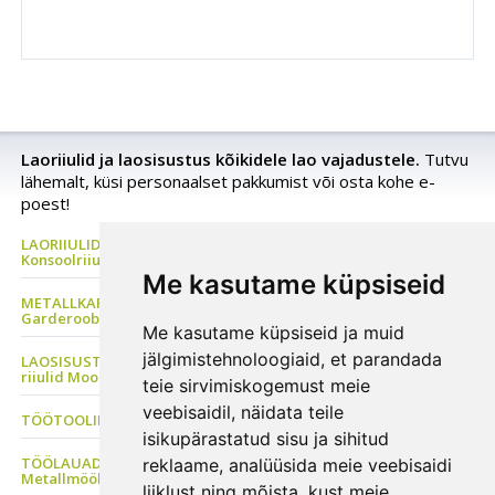
Laoriiulid ja laosisustus kõikidele lao vajadustele.
Tutvu
lähemalt, küsi personaalset pakkumist või osta kohe e-
poest!
LAORIIULID Metallriiul, Kaubaaluste riiul, Rehviriiul,
Konsoolriiul, Korrusladu
Me kasutame küpsiseid
METALLKAPP Metallist Riidekapp, Kontorikapp,
Garderoobikapp, Tööriistakapp
Me kasutame küpsiseid ja muid
jälgimistehnoloogiaid, et parandada
LAOSISUSTUS, Plastkarbid, Laomööbel, PVC kardinad, Metallist
riiulid Moodulriiulid
teie sirvimiskogemust meie
veebisaidil, näidata teile
TÖÖTOOLID Sadultoolid, Ratastaburetid, ESD tool
isikupärastatud sisu ja sihitud
TÖÖLAUAD Tööstusmööbel, Töökojakapp, Perfosein, Seisulaud
reklaame, analüüsida meie veebisaidi
Metallmööbel
liiklust ning mõista, kust meie