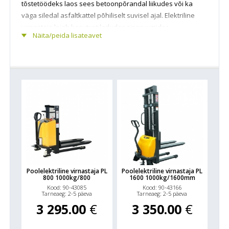
tõstetöödeks laos sees betoonpõrandal liikudes või ka
väga siledal asfaltkattel põhiliselt suvisel ajal. Elektriline
virnastaja leiab kasutust ladudes siseruumides
Näita/peida lisateavet
aluseriiulitesse kauba paigutamiseks või lihtsalt alustel
kauba virnastamiseks. Poolelektriline virnastaja sobib
väikesema intensiivsusega tõstetöödeks kuna on käsitsi
liigutatav.
Manuaalse virnastaja puhul toimub nii tõstuki
manööverdamine kui ka kauba tõstmine või langetamine
käsitsi inimjõul. Poolelektrilisel virnastajal on tõstmine /
langetamine elektriline aku jõul, manööverdamine inimjõul
lükates/tõmmates.
Saadaval erineva tõstekõrgusega virnastajad.
Poolelektriline virnastaja PL
Poolelektriline virnastaja PL
800 1000kg/800
1600 1000kg/1600mm
Kood: 90-43085
Kood: 90-43166
Tarneaeg: 2-5 päeva
Tarneaeg: 2-5 päeva
3 295.00
€
3 350.00
€