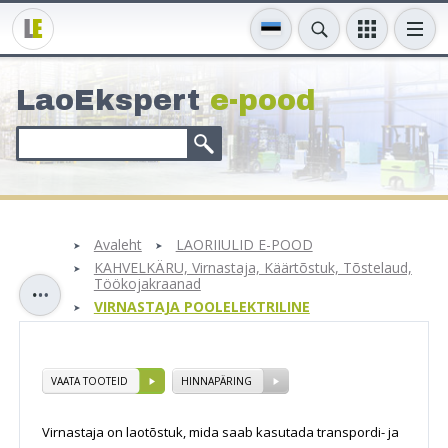
LaoEkspert
e-pood
Avaleht
LAORIIULID E-POOD
KAHVELKÄRU, Virnastaja, Käärtõstuk, Tõstelaud,
Töökojakraanad
VIRNASTAJA POOLELEKTRILINE
VAATA TOOTEID
HINNAPÄRING
Virnastaja on laotõstuk, mida saab kasutada transpordi- ja