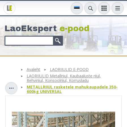
LaoEkspert
e-pood
Avaleht
LAORIIULID E-POOD
LAORIIULID Metallriiul, Kaubaaluste riiul,
Rehviriiul, Konsoolriiul, Korrusladu
METALLRIIUL rasketele mahukaupadele 350-
600kg UNIVERSAL