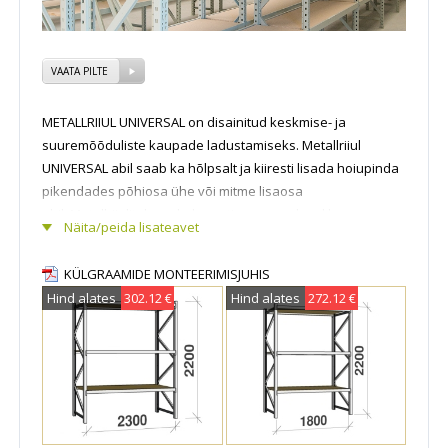
VAATA PILTE
METALLRIIUL UNIVERSAL on disainitud keskmise- ja
suuremõõduliste kaupade ladustamiseks. Metallriiul
UNIVERSAL abil saab ka hõlpsalt ja kiiresti lisada hoiupinda
pikendades põhiosa ühe või mitme lisaosa
abil. Metallriiulitele on kohe netipoes saadaval ka
Näita/peida lisateavet
lisatasapindade komplektid puidust, tsinkplekist või
terasrestist kattega. NB! Kõik joonistel olevad sektsioonide
KÜLGRAAMIDE MONTEERIMISJUHIS
laiuste mõõdud on riiuli sisemõõdud! Põhiosa
Hind alates
302.12 €
Hind alates
272.12 €
laiusgabariidile tuleb lisada 110 mm (2 külgraami laiust) ja
lisaosa laiusgabariidile 55 mm (üks külgraami laius).
Metallist laoriiulid on kasutusel erinevates ladudes,
arhiivides, tootmisettevõtetes, kauplustes,
kodumajapidamistes ja paljudes muudes kohtades.
Metallriiul koosneb püstraamidest, horisontaaltaladest ning
tsinkplekist või puitlaastplaadist riiulitasapindadest.