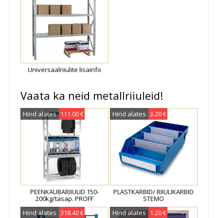
Universaalriiulite lisainfo
Vaata ka neid metallriiuleid!
Hind alates
111.00 €
Hind alates
3.20 €
PEENKAUBARIIULID 150-
PLASTKARBID/ RIIULIKARBID
200kg/tasap. PROFF
STEMO
Hind alates
318.40 €
Hind alates
1.20 €