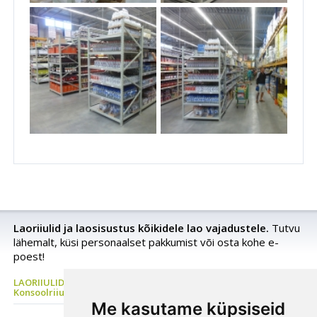
Laoriiulid ja laosisustus kõikidele lao vajadustele.
Tutvu
lähemalt, küsi personaalset pakkumist või osta kohe e-
poest!
LAORIIULID Metallriiul, Kaubaaluste riiul, Rehviriiul,
Konsoolriiul, Korrusladu
Me kasutame küpsiseid