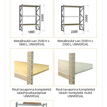
Metallriiulid sari 2500 H x
Metallriiulid sari 2500 H x
1800 L, UNIVERSAL
2300 L, UNIVERSAL
Riiuli tasapinna komplektid
Riiuli tasapinna komplektid
talad+puitlaastplaat
talad+ tsinkplekk riiulid
UNIVERSAL
UNIVERSAL