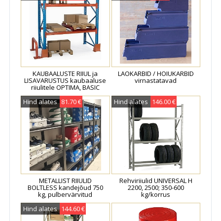
KAUBAALUSTE RIIUL ja
LAOKARBID / HOIUKARBID
LISAVARUSTUS kaubaaluse
virnastatavad
riiulitele OPTIMA, BASIC
Hind alates
81.70 €
Hind alates
146.00 €
METALLIST RIIULID
Rehviriiulid UNIVERSAL H
BOLTLESS kandejõud 750
2200, 2500; 350-600
kg, pulbervärvitud
kg/korrus
Hind alates
144.60 €