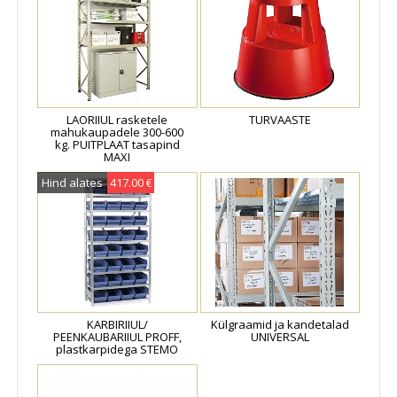
LAORIIUL rasketele
TURVAASTE
mahukaupadele 300-600
kg. PUITPLAAT tasapind
MAXI
Hind alates
417.00 €
KARBIRIIUL/
Külgraamid ja kandetalad
PEENKAUBARIIUL PROFF,
UNIVERSAL
plastkarpidega STEMO