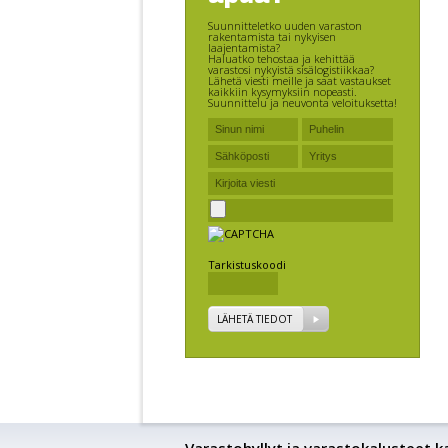
Suunnitteletko uuden varaston
rakentamista tai nykyisen
laajentamista?
Haluatko tehostaa ja kehittää
varastosi nykyistä sisälogistiikkaa?
Lähetä viesti meille ja saat vastaukset
kaikkiin kysymyksiin nopeasti.
Suunnittelu ja neuvonta veloituksetta!
Tarkistuskoodi
LÄHETÄ TIEDOT