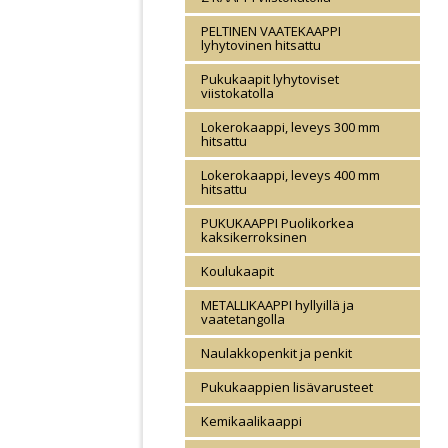
PELTINEN VAATEKAAPPI
lyhytovinen hitsattu
Pukukaapit lyhytoviset
viistokatolla
Lokerokaappi, leveys 300 mm
hitsattu
Lokerokaappi, leveys 400 mm
hitsattu
PUKUKAAPPI Puolikorkea
kaksikerroksinen
Koulukaapit
METALLIKAAPPI hyllyillä ja
vaatetangolla
Naulakkopenkit ja penkit
Pukukaappien lisävarusteet
Kemikaalikaappi