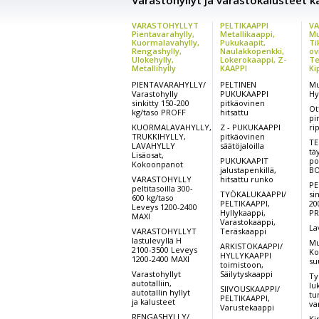
Varastohyllyt ja varastokalusteet kai
VARASTOHYLLYT
PELTIKAAPPI
VA
Pientavarahylly,
Metallikaappi,
Mu
Kuormalavahylly,
Pukukaapit,
Ti
Rengashylly,
Naulakkopenkki,
ov
Ulokehylly,
Lokerokaappi, Z-
Te
Metallihylly
KAAPPI
Ki
PIENTAVARAHYLLY/
PELTINEN
Mu
Varastohylly
PUKUKAAPPI
Hy
sinkitty 150-200
pitkäovinen
Ot
kg/taso PROFF
hitsattu
pi
KUORMALAVAHYLLY,
Z - PUKUKAAPPI
ri
TRUKKIHYLLY,
pitkäovinen
TE
LAVAHYLLY
säätöjaloilla
tä
Lisäosat,
PUKUKAAPIT
po
Kokoonpanot
jalustapenkillä,
BO
VARASTOHYLLY
hitsattu runko
PE
peltitasoilla 300-
TYÖKALUKAAPPI/
si
600 kg/taso
PELTIKAAPPI,
20
Leveys 1200-2400
Hyllykaappi,
PR
MAXI
Varastokaappi,
La
VARASTOHYLLYT
Teräskaappi
lastulevyllä H
Mu
ARKISTOKAAPPI/
2100-3500 Leveys
Ko
HYLLYKAAPPI
1200-2400 MAXI
su
toimistoon,
Varastohyllyt
Säilytyskaappi
Ty
autotalliin,
lu
SIIVOUSKAAPPI/
autotallin hyllyt
tu
PELTIKAAPPI,
ja kalusteet
va
Varustekaappi
RENGASHYLLY/
Ki