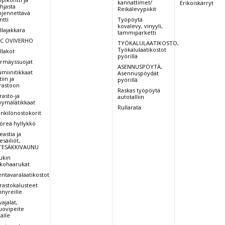
kannattimet/
Erikoiskärryt
hjasta
Reikälevypiikit
hjennettävä
ntti
Työpöytä
kovalevy, vinyyli,
llajakkara
tammiparketti
C OVIVERHO
TYÖKALULAATIKOSTO,
Työkalulaatikostot
llakot
pyörillä
rmäyssuojat
ASENNUSPÖYTÄ,
umiinitikkaat
Asennuspöydät
iin ja
pyörillä
rastoon
Raskas työpöytä
rasto-ja
autotalliin
ymälätikkaat
Rullarata
nkilönostokorit
öreä hyllykkö
eastia ja
esäiliöt,
TESÄKKIVAUNU
ukin
tkohaarukat
entavaralaatikostot
rastokalusteet
nnyreille
vajalat,
ovipeite
valle