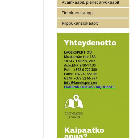
Avainkaapit, pienet arvokaapit
Tietokonekaappi
Riippukansiokaapit
Yhteydenotto
LAOEKSPERT OÜ
Mustamäe tee 18A
10 617 Tallinn, Viro
Auki:M-P 9.00-17.30
Puh.: +372 6 722 380
Faksi: +372 6 722 381
GSM: +372 52 66 297
info@laoekspert.ee
EKAUPAN ERIKOISTARJOUKSET
Yhteystiedot
ja osoite
Kaipaatko
apua?