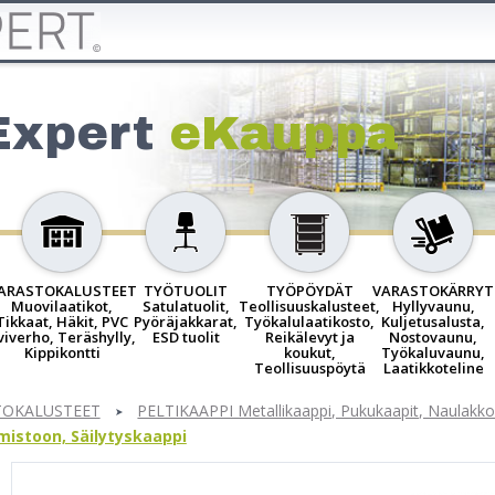
Expert
eKauppa
ARASTOKALUSTEET
TYÖTUOLIT
TYÖPÖYDÄT
VARASTOKÄRRYT
Muovilaatikot,
Satulatuolit,
Teollisuuskalusteet,
Hyllyvaunu,
Tikkaat, Häkit, PVC
Pyöräjakkarat,
Työkalulaatikosto,
Kuljetusalusta,
viverho, Teräshylly,
ESD tuolit
Reikälevyt ja
Nostovaunu,
Kippikontti
koukut,
Työkaluvaunu,
Teollisuuspöytä
Laatikkoteline
TOKALUSTEET
PELTIKAAPPI Metallikaappi, Pukukaapit, Naulakk
istoon, Säilytyskaappi