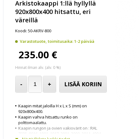
Arkistokaappi 1:llä hyllyllä
920x800x400 hitsattu, eri
väreillä
Koodi: 50-AKRV-800
Varastotuote, toimitusaika: 1-2 päivää
235.00 €
Hinnat ilman alv. (alv. 0 %)
-
+
LISÄÄ KORIIN
Kaapin mitat jaloilla H x L x S (mm) on
920x800x400.
Kaapin vahva hitsattu runko on
polttomaalattu.
Kaapin rungon ja ovien vakiovärit on : RAL
7035, 9016, 1001, 1017, 2001, 3000, 3014, 4004,