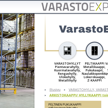
Varasto
VARASTOHYLLYT
PELTIKAAPPI
V
Pientavarahylly,
Metallikaappi,
Kuormalavahylly,
Pukukaapit,
Rengashylly,
Naulakkopenkki,
o
Ulokehylly,
Lokerokaappi,
Metallihylly
Z-KAAPPI
Etusivu
VARASTOHYLLY, VARAS
ARKISTOKAAPPI/ HYLLYKAAPPI toim
PELTINEN PUKUKAAPPI
pitkäovinen hitsattu