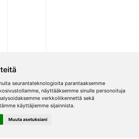
teitä
muita seurantateknologioita parantaaksemme
kosivustollamme, näyttääksemme sinulle personoituja
 analysoidaksemme verkkoliikennettä sekä
ämme käyttäjiemme sijainnista.
Muuta asetuksiani