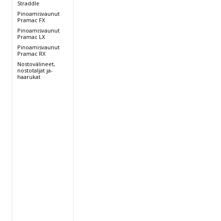
Straddle
Pinoamisvaunut
Pramac FX
Pinoamisvaunut
Pramac LX
Pinoamisvaunut
Pramac RX
Nostovälineet,
nostotaljat ja-
haarukat