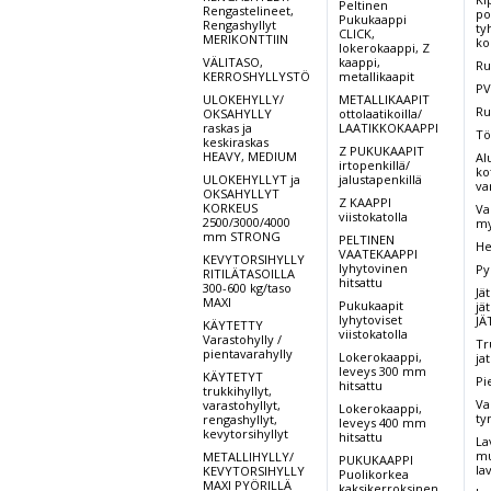
Peltinen
Rengastelineet,
po
Pukukaappi
Rengashyllyt
ty
CLICK,
MERIKONTTIIN
ko
lokerokaappi, Z
VÄLITASO,
kaappi,
Ru
KERROSHYLLYSTÖ
metallikaapit
PV
ULOKEHYLLY/
METALLIKAAPIT
Ru
OKSAHYLLY
ottolaatikoilla/
raskas ja
LAATIKKOKAAPPI
Tö
keskiraskas
Z PUKUKAAPIT
HEAVY, MEDIUM
Al
irtopenkillä/
kot
ULOKEHYLLYT ja
jalustapenkillä
va
OKSAHYLLYT
Z KAAPPI
KORKEUS
Va
viistokatolla
2500/3000/4000
my
mm STRONG
PELTINEN
He
VAATEKAAPPI
KEVYTORSIHYLLY
lyhytovinen
Py
RITILÄTASOILLA
hitsattu
300-600 kg/taso
Jät
MAXI
Pukukaapit
jät
lyhytoviset
JÄ
KÄYTETTY
viistokatolla
Varastohylly /
Tr
pientavarahylly
Lokerokaappi,
ja
leveys 300 mm
KÄYTETYT
Pi
hitsattu
trukkihyllyt,
Va
varastohyllyt,
Lokerokaappi,
ty
rengashyllyt,
leveys 400 mm
kevytorsihyllyt
hitsattu
La
mu
METALLIHYLLY/
PUKUKAAPPI
la
KEVYTORSIHYLLY
Puolikorkea
MAXI PYÖRILLÄ
kaksikerroksinen