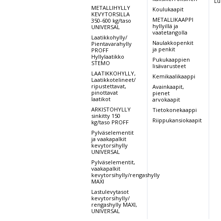
Lu
METALLIHYLLY
Koulukaapit
KEVYTORSILLA
METALLIKAAPPI
350-600 kg/taso
hyllyillä ja
UNIVERSAL
vaatetangolla
Laatikkohylly/
Naulakkopenkit
Pientavarahylly
ja penkit
PROFF
Hyllylaatikko
Pukukaappien
STEMO
lisävarusteet
LAATIKKOHYLLY,
Kemikaalikaappi
Laatikkotelineet/
ripustettavat,
Avainkaapit,
pinottavat
pienet
laatikot
arvokaapit
ARKISTOHYLLY
Tietokonekaappi
sinkitty 150
Riippukansiokaapit
kg/taso PROFF
Pylväselementit
ja vaakapalkit
kevytorsihylly
UNIVERSAL
Pylväselementit,
vaakapalkit
kevytorsihylly/rengashylly
MAXI
Lastulevytasot
kevytorsihylly/
rengashylly MAXI,
UNIVERSAL