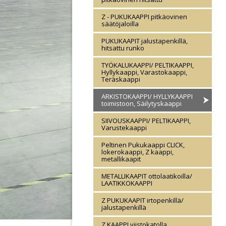
Z - PUKUKAAPPI pitkäovinen
säätöjaloilla
PUKUKAAPIT jalustapenkillä,
hitsattu runko
TYÖKALUKAAPPI/ PELTIKAAPPI,
Hyllykaappi, Varastokaappi,
Teräskaappi
ARKISTOKAAPPI/ HYLLYKAAPPI
toimistoon, Säilytyskaappi
SIIVOUSKAAPPI/ PELTIKAAPPI,
Varustekaappi
Peltinen Pukukaappi CLICK,
lokerokaappi, Z kaappi,
metallikaapit
METALLIKAAPIT ottolaatikoilla/
LAATIKKOKAAPPI
Z PUKUKAAPIT irtopenkillä/
jalustapenkillä
Z KAAPPI viistokatolla