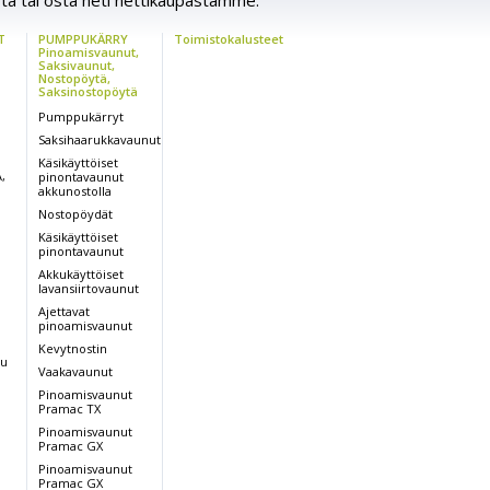
ta tai osta heti nettikaupastamme.
T
PUMPPUKÄRRY
Toimistokalusteet
Pinoamisvaunut,
Saksivaunut,
Nostopöytä,
Saksinostopöytä
Pumppukärryt
Saksihaarukkavaunut
Käsikäyttöiset
,
pinontavaunut
U
akkunostolla
Nostopöydät
Käsikäyttöiset
pinontavaunut
Akkukäyttöiset
lavansiirtovaunut
Ajettavat
pinoamisvaunut
Kevytnostin
nu
Vaakavaunut
Pinoamisvaunut
Pramac TX
Pinoamisvaunut
Pramac GX
Pinoamisvaunut
Pramac GX