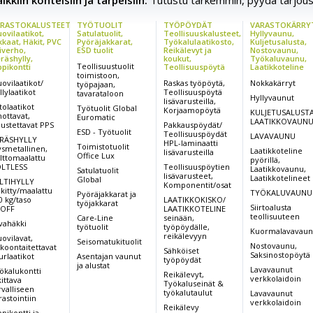
kkiin kohteisiin ja tarpeisiin.
Tutustu tarkemmin, pyydä tarjous
RASTOKALUSTEET
TYÖTUOLIT
TYÖPÖYDÄT
VARASTOKÄRRY
ovilaatikot,
Satulatuolit,
Teollisuuskalusteet,
Hyllyvaunu,
kkaat, Häkit, PVC
Pyöräjakkarat,
Työkalulaatikosto,
Kuljetusalusta,
iverho,
ESD tuolit
Reikälevyt ja
Nostovaunu,
räshylly,
koukut,
Työkaluvaunu,
Teollisuustuolit
ppikontti
Teollisuuspöytä
Laatikkoteline
toimistoon,
ovilaatikot/
Raskas työpöytä,
Nokkakärryt
työpajaan,
llylaatikot
Teollisuuspöytä
tavarataloon
Hyllyvaunut
lisävarusteilla,
tolaatikot
Työtuolit Global
Korjaamopöytä
KULJETUSALUSTA
nottavat,
Euromatic
LAATIKKOVAUN
pustettavat PPS
Pakkauspöydät/
ESD - Työtuolit
Teollisuuspöydät
LAVAVAUNU
RÄSHYLLY
HPL-laminaatti
Toimistotuolit
ysmetallinen,
Laatikkoteline
lisävarusteilla
Office Lux
lttomaalattu
pyörillä,
LTLESS
Teollisuuspöytien
Laatikkovaunu,
Satulatuolit
lisävarusteet,
Laatikkotelineet
Global
LTIHYLLY
Komponentit/osat
nkitty/maalattu
TYÖKALUVAUNU
Pyöräjakkarat ja
0 kg/taso
LAATIKKOKISKO/
työjakkarat
Siirtoalusta
OFF
LAATIKKOTELINE
teollisuuteen
Care-Line
seinään,
vahäkki
työtuolit
työpöydälle,
Kuormalavavau
reikälevyyn
ovilavat,
Seisomatukituolit
Nostovaunu,
koontaitettavat
Sähköiset
Saksinostopöytä
urlaatikot
Asentajan vaunut
työpöydät
ja alustat
Lavavaunut
ökalukontti
Reikälevyt,
verkkolaidoin
kittava
Työkaluseinät &
rvalliseen
työkalutaulut
Lavavaunut
rastointiin
verkkolaidoin
Reikälevy
ppikontti ja