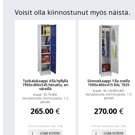
Voisit olla kiinnostunut myös näistä.
Työkalukaappi 4:llä hyllyllä
Siivouskaappi 1:lla ovella
1900x400x545 hitsattu, eri
1900x400x415 RAL 7035
väreillä
Koodi: 50-UK400/400
Varastotuote, toimitusaika: 1-2
Koodi: 50-TK400
päivää
Varastotuote, toimitusaika: 1-2
päivää
265.00
€
270.00
€
Hinnat ilman alv. (alv. 0 %)
Hinnat ilman alv. (alv. 0 %)
LISÄÄ KORIIN
LISÄÄ KORIIN