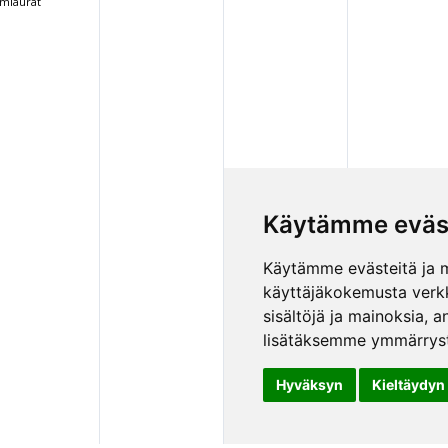
miaurat
Käytämme eväs
Käytämme evästeitä ja 
käyttäjäkokemusta verk
sisältöjä ja mainoksia,
lisätäksemme ymmärryst
Hyväksyn
Kieltäydyn