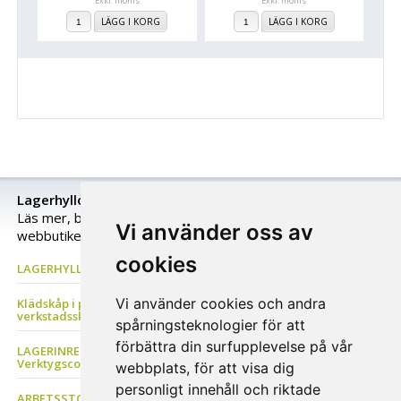
Exkl. moms
Exkl. moms
LÄGG I KORG
LÄGG I KORG
Lagerhyllor och lagerinredning för varje lagers behov
Läs mer, begär en individuell offert eller köp direkt i
Vi använder oss av
webbutiken!
cookies
LAGERHYLLOR Lagerställ, Grenställ, Pallställ, Däckställ, Hyllställ
Vi använder cookies och andra
Klädskåp i plåt, Förvaringsskåp, Z-skåp, Bänkar, Plåtskåp &
verkstadsskåp, Backskåp
spårningsteknologier för att
förbättra din surfupplevelse på vår
LAGERINREDNING Förvaringsbackar, Avfallshantering,
Verktygscontainer Plåthyllor & Stålhyllor
webbplats, för att visa dig
personligt innehåll och riktade
ARBETSSTOLAR Sadelstolar, Ståstolar och stödstolar