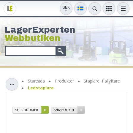
SEK
LagerExperten
Webbutiken
Startsida
Produkter
Staplare, Pallyftare
Ledstaplare
SE PRODUKTER
SNABBOFFERT