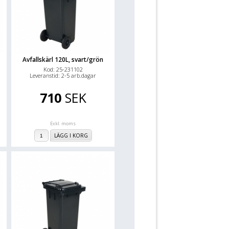
Avfallskärl 120L, svart/grön
Kod: 25-231102
Leveranstid: 2-5 arb.dagar
710
SEK
Exkl. moms
LÄGG I KORG