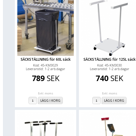
SÄCKSTÄLLNING för 60L säck
SÄCKSTÄLLNING för 125L säck
Kod: 45-KM3029
Kod: 45-KM3030
Leveranstid: 1-2 arb.dagar
Leveranstid: 1-2 arb.dagar
789
SEK
740
SEK
Exkl. moms
Exkl. moms
LÄGG I KORG
LÄGG I KORG