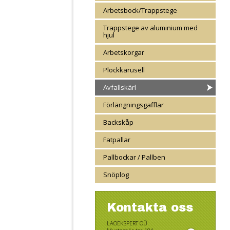
Arbetsbock/Trappstege
Trappstege av aluminium med
hjul
Arbetskorgar
Plockkarusell
Avfallskärl
Förlängningsgafflar
Backskåp
Fatpallar
Pallbockar / Pallben
Snöplog
Kontakta oss
LAOEKSPERT OÜ