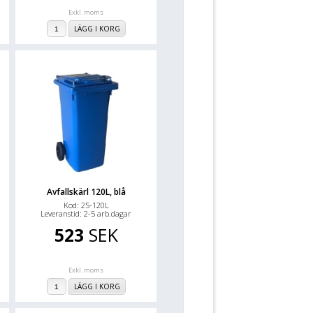
Exkl. moms
LÄGG I KORG
Avfallskärl 120L, blå
Kod: 25-120L
Leveranstid: 2-5 arb.dagar
523
SEK
Exkl. moms
LÄGG I KORG