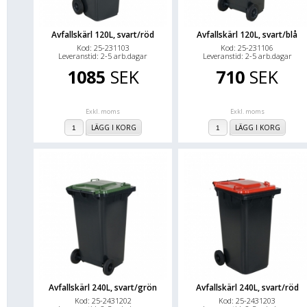
Avfallskärl 120L, svart/röd
Avfallskärl 120L, svart/blå
Kod: 25-231103
Kod: 25-231106
Leveranstid: 2-5 arb.dagar
Leveranstid: 2-5 arb.dagar
1085
SEK
710
SEK
Exkl. moms
Exkl. moms
LÄGG I KORG
LÄGG I KORG
Avfallskärl 240L, svart/grön
Avfallskärl 240L, svart/röd
Kod: 25-2431202
Kod: 25-2431203