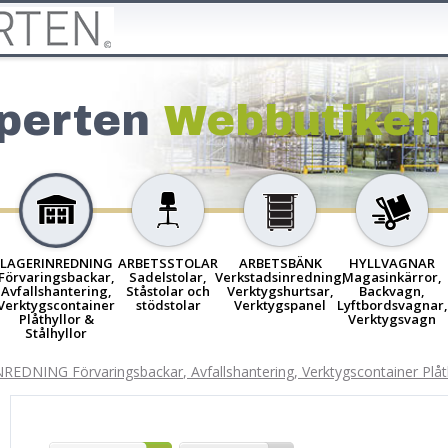
perten
Webbutiken
LAGERINREDNING
ARBETSSTOLAR
ARBETSBÄNK
HYLLVAGNAR
Förvaringsbackar,
Sadelstolar,
Verkstadsinredning,
Magasinkärror,
Avfallshantering,
Ståstolar och
Verktygshurtsar,
Backvagn,
Verktygscontainer
stödstolar
Verktygspanel
Lyftbordsvagnar,
Plåthyllor &
Verktygsvagn
Stålhyllor
EDNING Förvaringsbackar, Avfallshantering, Verktygscontainer Plåthy