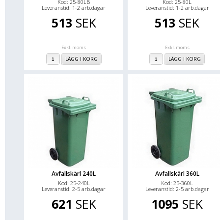
Kod: 25-80LB
Kod: 25-80L
Leveranstid: 1-2 arb.dagar
Leveranstid: 1-2 arb.dagar
513
SEK
513
SEK
Exkl. moms
Exkl. moms
LÄGG I KORG
LÄGG I KORG
Avfallskärl 240L
Avfallskärl 360L
Kod: 25-240L
Kod: 25-360L
Leveranstid: 2-5 arb.dagar
Leveranstid: 2-5 arb.dagar
621
SEK
1095
SEK