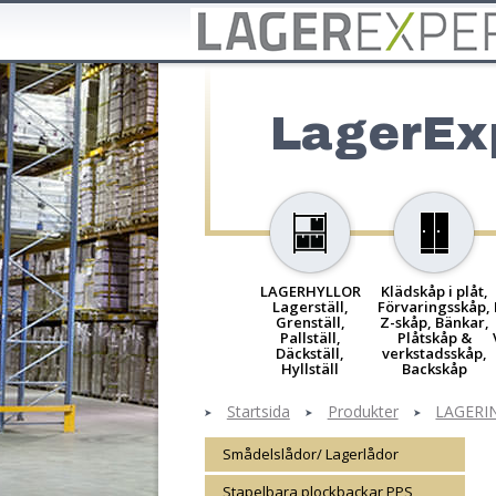
LagerEx
LAGERHYLLOR
Klädskåp i plåt,
Lagerställ,
Förvaringsskåp,
Grenställ,
Z-skåp, Bänkar,
Pallställ,
Plåtskåp &
Däckställ,
verkstadsskåp,
Hyllställ
Backskåp
Startsida
Produkter
LAGERINR
Smådelslådor/ Lagerlådor
Stapelbara plockbackar PPS