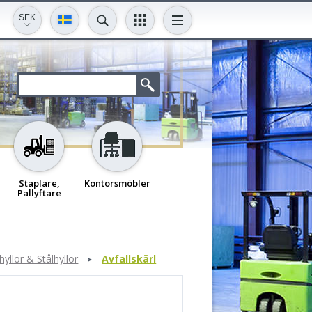
SEK
Staplare,
Kontorsmöbler
Pallyftare
llor & Stålhyllor
Avfallskärl