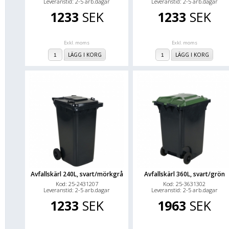
Leveranstid: 2-5 arb.dagar
Leveranstid: 2-5 arb.dagar
1233
SEK
1233
SEK
Exkl. moms
Exkl. moms
LÄGG I KORG
LÄGG I KORG
Avfallskärl 240L, svart/mörkgrå
Avfallskärl 360L, svart/grön
Kod: 25-2431207
Kod: 25-3631302
Leveranstid: 2-5 arb.dagar
Leveranstid: 2-5 arb.dagar
1233
SEK
1963
SEK