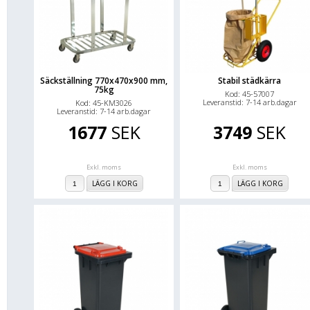
Säckställning 770x470x900 mm,
Stabil städkärra
75kg
Kod: 45-57007
Leveranstid: 7-14 arb.dagar
Kod: 45-KM3026
Leveranstid: 7-14 arb.dagar
1677
SEK
3749
SEK
Exkl. moms
Exkl. moms
LÄGG I KORG
LÄGG I KORG