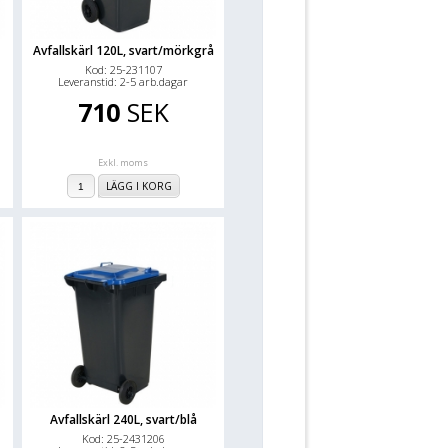
Avfallskärl 120L, svart/mörkgrå
Kod: 25-231107
Leveranstid: 2-5 arb.dagar
710
SEK
Exkl. moms
LÄGG I KORG
Avfallskärl 240L, svart/blå
Kod: 25-2431206