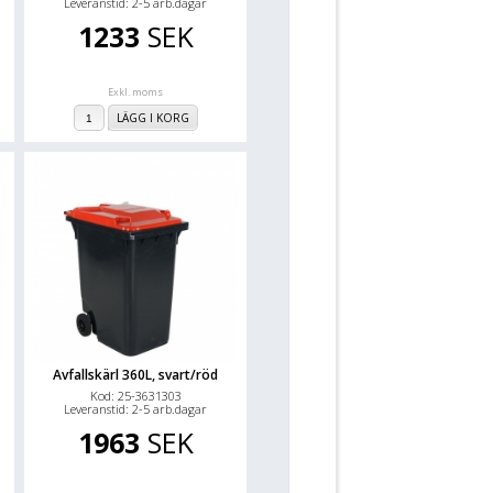
Leveranstid: 2-5 arb.dagar
1233
SEK
Exkl. moms
LÄGG I KORG
Avfallskärl 360L, svart/röd
Kod: 25-3631303
Leveranstid: 2-5 arb.dagar
1963
SEK