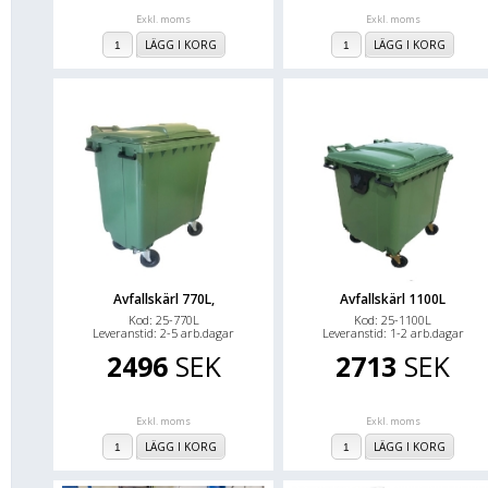
Exkl. moms
Exkl. moms
LÄGG I KORG
LÄGG I KORG
Avfallskärl 770L,
Avfallskärl 1100L
Kod: 25-770L
Kod: 25-1100L
Leveranstid: 2-5 arb.dagar
Leveranstid: 1-2 arb.dagar
2496
SEK
2713
SEK
Exkl. moms
Exkl. moms
LÄGG I KORG
LÄGG I KORG