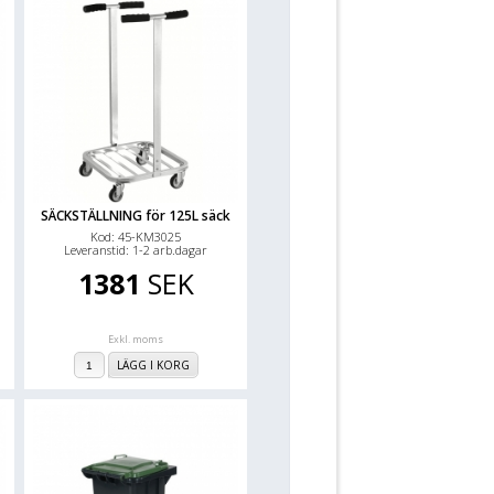
SÄCKSTÄLLNING för 125L säck
Kod: 45-KM3025
Leveranstid: 1-2 arb.dagar
1381
SEK
Exkl. moms
LÄGG I KORG