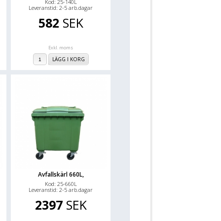
Kod: 25-140L
Leveranstid: 2-5 arb.dagar
582
SEK
Exkl. moms
LÄGG I KORG
Avfallskärl 660L,
Kod: 25-660L
Leveranstid: 2-5 arb.dagar
2397
SEK