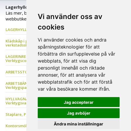
Lagerhyllor och lagerinredning för varje lagers behov
Läs mer, begär en individuell offert eller köp direkt i
Vi använder oss av
webbutiken!
cookies
LAGERHYLLOR Lagerställ, Grenställ, Pallställ, Däckställ, Hyllställ
Vi använder cookies och andra
Klädskåp i plåt, Förvaringsskåp, Z-skåp, Bänkar, Plåtskåp &
verkstadsskåp, Backskåp
spårningsteknologier för att
förbättra din surfupplevelse på vår
LAGERINREDNING Förvaringsbackar, Avfallshantering,
Verktygscontainer Plåthyllor & Stålhyllor
webbplats, för att visa dig
personligt innehåll och riktade
ARBETSSTOLAR Sadelstolar, Ståstolar och stödstolar
annonser, för att analysera vår
webbplatstrafik och för att förstå
ARBETSBÄNK Verkstadsinredning, Verktygshurtsar,
Verktygspanel
var våra besökare kommer ifrån.
HYLLVAGNAR Magasinkärror, Backvagn, Lyftbordsvagnar,
Jag accepterar
Verktygsvagn
Jag avböjer
Staplare, Pallyftare
Ändra mina inställningar
Kontorsmöbler