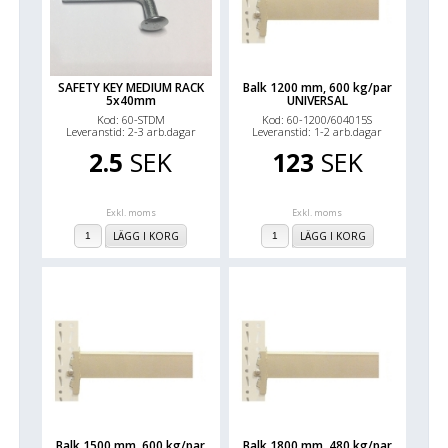
SAFETY KEY MEDIUM RACK
Balk 1200 mm, 600 kg/par
5x40mm
UNIVERSAL
Kod: 60-STDM
Kod: 60-1200/604015S
Leveranstid: 2-3 arb.dagar
Leveranstid: 1-2 arb.dagar
2.5
SEK
123
SEK
Exkl. moms
Exkl. moms
LÄGG I KORG
LÄGG I KORG
Balk 1500 mm, 600 kg/par
Balk 1800 mm, 480 kg/par